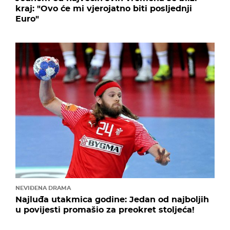
kraj: "Ovo će mi vjerojatno biti posljednji
Euro"
NEVIĐENA DRAMA
Najluđa utakmica godine: Jedan od najboljih
u povijesti promašio za preokret stoljeća!