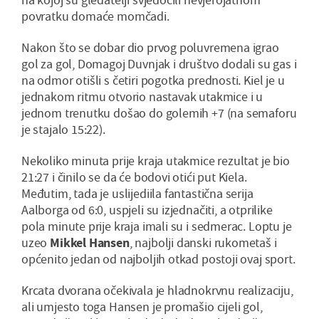
povratku domaće momčadi.
Nakon što se dobar dio prvog poluvremena igrao
gol za gol, Domagoj Duvnjak i društvo dodali su gas i
na odmor otišli s četiri pogotka prednosti. Kiel je u
jednakom ritmu otvorio nastavak utakmice i u
jednom trenutku došao do golemih +7 (na semaforu
je stajalo 15:22).
Nekoliko minuta prije kraja utakmice rezultat je bio
21:27 i činilo se da će bodovi otići put Kiela.
Međutim, tada je uslijediila fantastična serija
Aalborga od 6:0, uspjeli su izjednačiti, a otprilike
pola minute prije kraja imali su i sedmerac. Loptu je
uzeo
Mikkel Hansen
, najbolji danski rukometaš i
općenito jedan od najboljih otkad postoji ovaj sport.
Krcata dvorana očekivala je hladnokrvnu realizaciju,
ali umjesto toga Hansen je promašio cijeli gol,