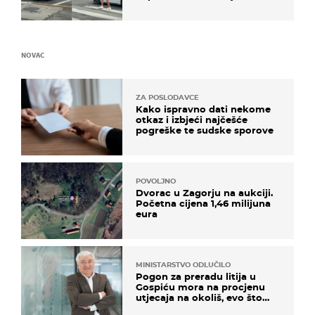
društvene mreže
NOVAC
ZA POSLODAVCE
Kako ispravno dati nekome
otkaz i izbjeći najčešće
pogreške te sudske sporove
POVOLJNO
Dvorac u Zagorju na aukciji.
Početna cijena 1,46 milijuna
eura
MINISTARSTVO ODLUČILO
Pogon za preradu litija u
Gospiću mora na procjenu
utjecaja na okoliš, evo što
kaže ulagač