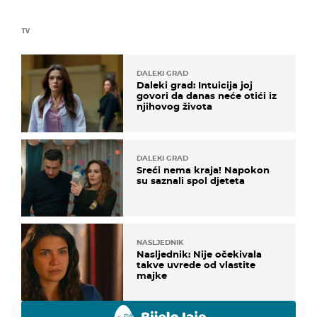
TV
DALEKI GRAD
Daleki grad: Intuicija joj
govori da danas neće otići iz
njihovog života
DALEKI GRAD
Sreći nema kraja! Napokon
su saznali spol djeteta
NASLJEDNIK
Nasljednik: Nije očekivala
takve uvrede od vlastite
majke