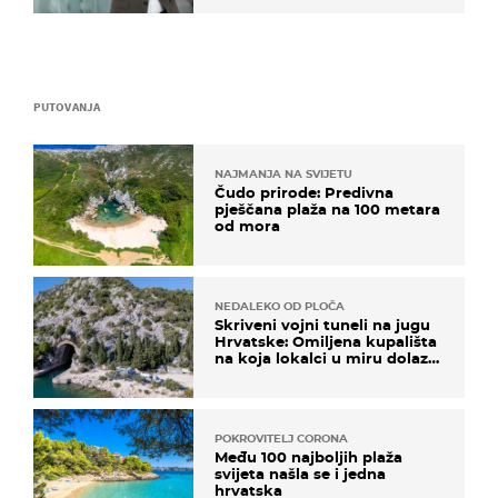
PUTOVANJA
NAJMANJA NA SVIJETU
Čudo prirode: Predivna
pješčana plaža na 100 metara
od mora
NEDALEKO OD PLOČA
Skriveni vojni tuneli na jugu
Hrvatske: Omiljena kupališta
na koja lokalci u miru dolaze
roniti i skakati u more
POKROVITELJ CORONA
Među 100 najboljih plaža
svijeta našla se i jedna
hrvatska