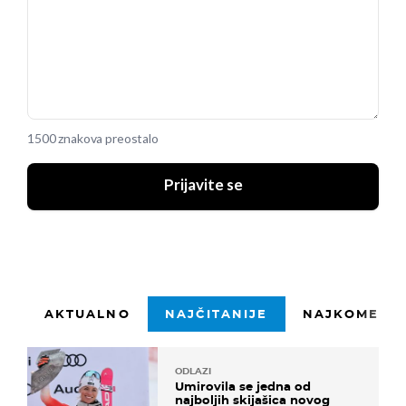
1500 znakova preostalo
Prijavite se
AKTUALNO
NAJČITANIJE
NAJKOMENTI
ODLAZI
Umirovila se jedna od
najboljih skijašica novog