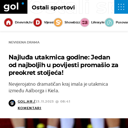
Ostali sp
Ostali sportovi
Dnevnik.hr
Vijesti
Showbizz
Lifestyle
Putova
NEVIĐENA DRAMA
Najluđa utakmica godine: Jedan
od najboljih u povijesti promašio za
preokret stoljeća!
Nevjerojatno dramatičan kraj imala je utakmica
između Aalborga i Kiela.
GOL.HR /
23.11.2023 @ 08:41
KOMENTARI