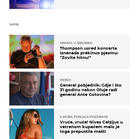
osoba poginula
SHOW
DRAMA U ŠIBENIKU
Thompson usred koncerta
iznenada prekinuo pjesmu:
"Zovite hitnu!"
HEROJ
General pobjednik: Gdje i što
31 godinu nakon Oluje radi
general Ante Gotovina?
S MORA POSLALA POZDRAVE
Vruće, vruće! Nives Celzijus u
vatrenom kupaćem malo je
toga prepustila mašti