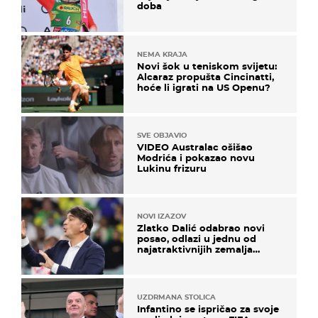
doba
NEMA KRAJA
Novi šok u teniskom svijetu:
Alcaraz propušta Cincinatti,
hoće li igrati na US Openu?
SVE OBJAVIO
VIDEO Australac ošišao
Modrića i pokazao novu
Lukinu frizuru
NOVI IZAZOV
Zlatko Dalić odabrao novi
posao, odlazi u jednu od
najatraktivnijih zemalja
svijeta
UZDRMANA STOLICA
Infantino se ispričao za svoje