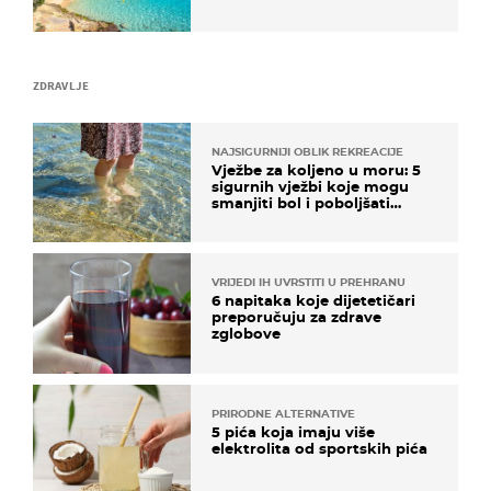
ZDRAVLJE
NAJSIGURNIJI OBLIK REKREACIJE
Vježbe za koljeno u moru: 5
sigurnih vježbi koje mogu
smanjiti bol i poboljšati
pokretljivost
VRIJEDI IH UVRSTITI U PREHRANU
6 napitaka koje dijetetičari
preporučuju za zdrave
zglobove
PRIRODNE ALTERNATIVE
5 pića koja imaju više
elektrolita od sportskih pića