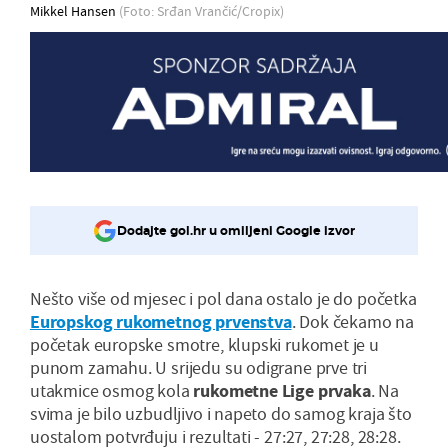
Mikkel Hansen
(Foto: Srđan Vrančić/Cropix)
Dodajte gol.hr u omiljeni Google izvor
Nešto više od mjesec i pol dana ostalo je do početka
Europskog rukometnog prvenstva
. Dok čekamo na
početak europske smotre, klupski rukomet je u
punom zamahu. U srijedu su odigrane prve tri
utakmice osmog kola
rukometne Lige prvaka
. Na
svima je bilo uzbudljivo i napeto do samog kraja što
uostalom potvrđuju i rezultati - 27:27, 27:28, 28:28.