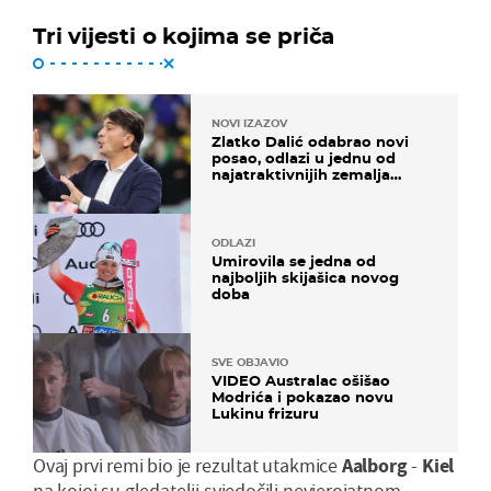
Tri vijesti o kojima se priča
NOVI IZAZOV
Zlatko Dalić odabrao novi
posao, odlazi u jednu od
najatraktivnijih zemalja
svijeta
ODLAZI
Umirovila se jedna od
najboljih skijašica novog
doba
SVE OBJAVIO
VIDEO Australac ošišao
Modrića i pokazao novu
Lukinu frizuru
Ovaj prvi remi bio je rezultat utakmice
Aalborg
-
Kiel
na kojoj su gledatelji svjedočili nevjerojatnom