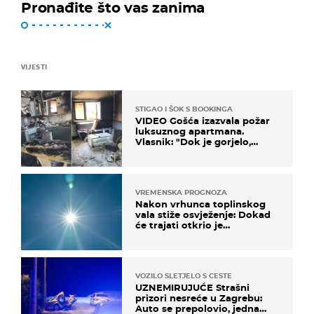
Pronađite što vas zanima
VIJESTI
STIGAO I ŠOK S BOOKINGA
VIDEO Gošća izazvala požar
luksuznog apartmana.
Vlasnik: "Dok je gorjelo,
smijali su se, pili i pokazivali
mi srednji prst"
VREMENSKA PROGNOZA
Nakon vrhunca toplinskog
vala stiže osvježenje: Dokad
će trajati otkrio je
meteorolog
VOZILO SLETJELO S CESTE
UZNEMIRUJUĆE Strašni
prizori nesreće u Zagrebu:
Auto se prepolovio, jedna