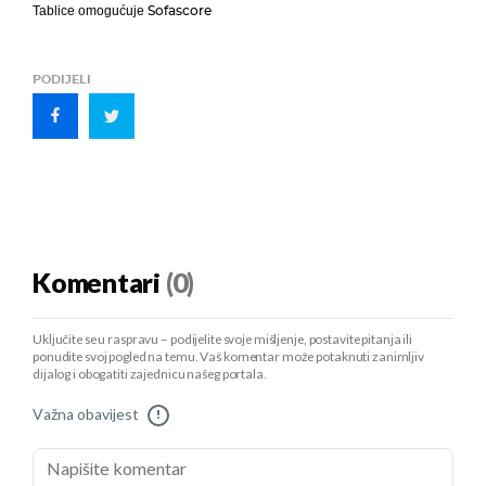
Sofascore
Tablice omogućuje
PODIJELI
Komentari
(0)
Uključite se u raspravu – podijelite svoje mišljenje, postavite pitanja ili
ponudite svoj pogled na temu. Vaš komentar može potaknuti zanimljiv
dijalog i obogatiti zajednicu našeg portala.
Važna obavijest
!