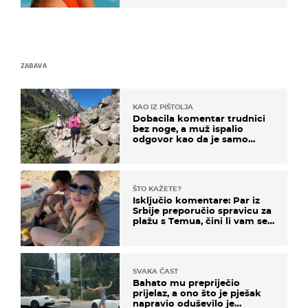
ZABAVA
KAO IZ PIŠTOLJA
Dobacila komentar trudnici
bez noge, a muž ispalio
odgovor kao da je samo
čekao…
ŠTO KAŽETE?
Isključio komentare: Par iz
Srbije preporučio spravicu za
plažu s Temua, čini li vam se
ovo sigurnim?
SVAKA ČAST
Bahato mu prepriječio
prijelaz, a ono što je pješak
napravio oduševilo je