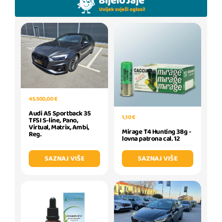
45.500,00 €
Audi A5 Sportback 35
1,10 €
TFSI S-line, Pano,
Virtual, Matrix, Ambi,
Mirage T4 Hunting 38g -
Reg.
lovna patrona cal. 12
SAZNAJ VIŠE
SAZNAJ VIŠE