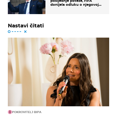
posljednje poteze, FIFA
donijela odluku o njegovoj
sudbini
Nastavi čitati
POKROVITELJ BIPA