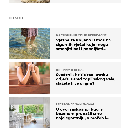
LIFESTYLE
NAJSIGURNIJI OBLIK REKREACIJE
Vježbe za koljeno u moru: 5
sigurnih vježbi koje mogu
smanjiti bol i poboljšati
pokretljivost
(NE)PRIMJERENA?
Svećenik kritizirao kratku
odjeću usred toplinskog vala,
slažete li se s njim?
I TERASA JE SAN SNOVA!
U ovoj raskošnoj kući s
bazenom pronašli smo
najelegantniju, a možda i
najljepšu bijelu kuhinju