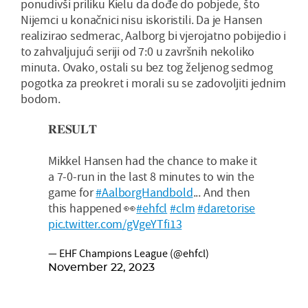
ponudivši priliku Kielu da dođe do pobjede, što
Nijemci u konačnici nisu iskoristili. Da je Hansen
realizirao sedmerac, Aalborg bi vjerojatno pobijedio i
to zahvaljujući seriji od 7:0 u završnih nekoliko
minuta. Ovako, ostali su bez tog željenog sedmog
pogotka za preokret i morali su se zadovoljiti jednim
bodom.
𝐑𝐄𝐒𝐔𝐋𝐓
Mikkel Hansen had the chance to make it
a 7-0-run in the last 8 minutes to win the
game for
#AalborgHandbold
... And then
this happened 👀
#ehfcl
#clm
#daretorise
pic.twitter.com/gVgeYTfi13
— EHF Champions League (@ehfcl)
November 22, 2023