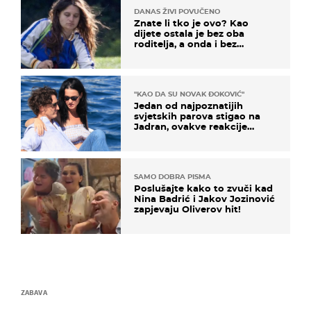
DANAS ŽIVI POVUČENO
Znate li tko je ovo? Kao
dijete ostala je bez oba
roditelja, a onda i bez
milijuna koje je trebala
naslijediti
"KAO DA SU NOVAK ĐOKOVIĆ"
Jedan od najpoznatijih
svjetskih parova stigao na
Jadran, ovakve reakcije
vjerojatno nisu očekivali
SAMO DOBRA PISMA
Poslušajte kako to zvuči kad
Nina Badrić i Jakov Jozinović
zapjevaju Oliverov hit!
ZABAVA