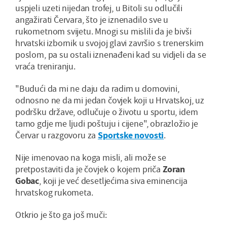
uspjeli uzeti nijedan trofej, u Bitoli su odlučili
angažirati Červara, što je iznenadilo sve u
rukometnom svijetu. Mnogi su mislili da je bivši
hrvatski izbornik u svojoj glavi završio s trenerskim
poslom, pa su ostali iznenađeni kad su vidjeli da se
vraća treniranju.
"Budući da mi ne daju da radim u domovini,
odnosno ne da mi jedan čovjek koji u Hrvatskoj, uz
podršku države, odlučuje o životu u sportu, idem
tamo gdje me ljudi poštuju i cijene", obrazložio je
Červar u razgovoru za
Sportske novosti
.
Nije imenovao na koga misli, ali može se
pretpostaviti da je čovjek o kojem priča
Zoran
Gobac
, koji je već desetljećima siva eminencija
hrvatskog rukometa.
Otkrio je što ga još muči: