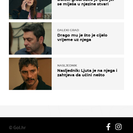
se miješa u njezine stvari
DALEKI GRAD
Drago mu je što je cijelo
vrijeme uz njega
NASLJEDNIK
Nasljednik: Ljuta je na njega i
zahtjeva da učini nešto
© Gol.hr