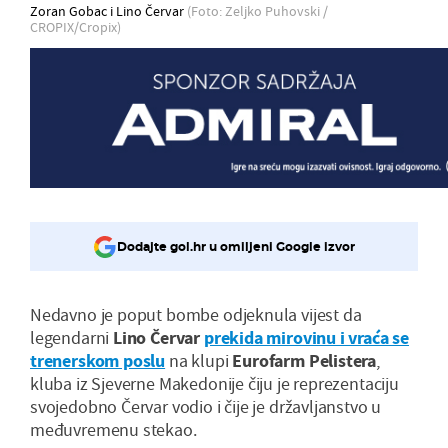
Zoran Gobac i Lino Červar
(Foto: Zeljko Puhovski /
CROPIX/Cropix)
Dodajte gol.hr u omiljeni Google izvor
Nedavno je poput bombe odjeknula vijest da
legendarni
Lino Červar
prekida mirovinu i vraća se
trenerskom poslu
na klupi
Eurofarm Pelistera
,
kluba iz Sjeverne Makedonije čiju je reprezentaciju
svojedobno Červar vodio i čije je državljanstvo u
međuvremenu stekao.