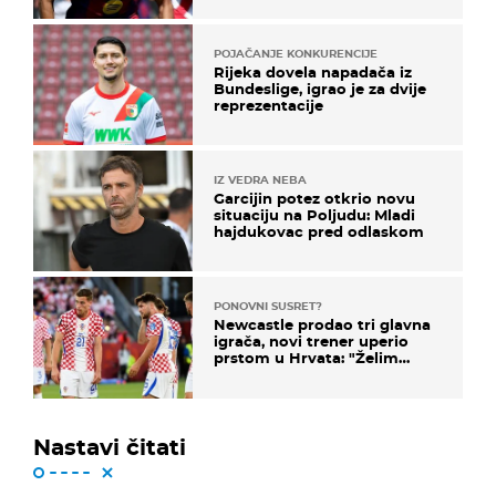
POJAČANJE KONKURENCIJE
Rijeka dovela napadača iz
Bundeslige, igrao je za dvije
reprezentacije
IZ VEDRA NEBA
Garcijin potez otkrio novu
situaciju na Poljudu: Mladi
hajdukovac pred odlaskom
PONOVNI SUSRET?
Newcastle prodao tri glavna
igrača, novi trener uperio
prstom u Hrvata: "Želim
njega!"
Nastavi čitati