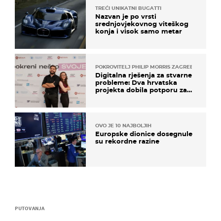
TREĆI UNIKATNI BUGATTI
Nazvan je po vrsti
srednjovjekovnog viteškog
konja i visok samo metar
POKROVITELJ PHILIP MORRIS ZAGREB
Digitalna rješenja za stvarne
probleme: Dva hrvatska
projekta dobila potporu za
razvoj
OVO JE 10 NAJBOLJIH
Europske dionice dosegnule
su rekordne razine
PUTOVANJA