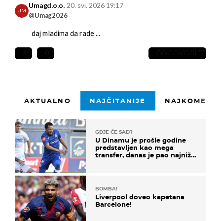
Umagd.o.o.
20. svi. 2026 19:17
UM
@Umag2026
daj mladima da rade ...
3
0
ODGOVORITE
AKTUALNO
NAJČITANIJE
NAJKOMENTI
GDJE ĆE SAD?
U Dinamu je prošle godine
predstavljen kao mega
transfer, danas je pao najniže
u karijeri
BOMBA!
Liverpool doveo kapetana
Barcelone!