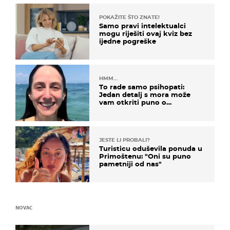
POKAŽITE ŠTO ZNATE!
Samo pravi intelektualci
mogu riješiti ovaj kviz bez
ijedne pogreške
HMM…
To rade samo psihopati:
Jedan detalj s mora može
vam otkriti puno o
prijateljima
JESTE LI PROBALI?
Turisticu oduševila ponuda u
Primoštenu: "Oni su puno
pametniji od nas"
NOVAC