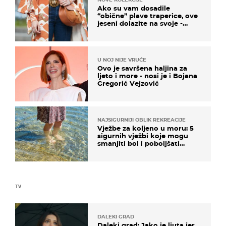
Ako su vam dosadile
“obične” plave traperice, ove
jeseni dolazite na svoje -
izdvajamo 15 hit modela
U NOJ NIJE VRUĆE
Ovo je savršena haljina za
ljeto i more - nosi je i Bojana
Gregorić Vejzović
NAJSIGURNIJI OBLIK REKREACIJE
Vježbe za koljeno u moru: 5
sigurnih vježbi koje mogu
smanjiti bol i poboljšati
pokretljivost
TV
DALEKI GRAD
Daleki grad: Jako je ljuta jer