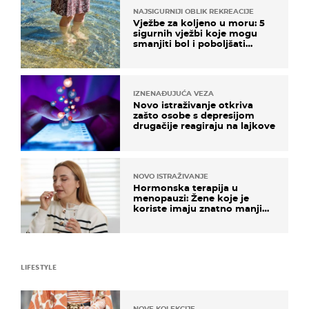
NAJSIGURNIJI OBLIK REKREACIJE
Vježbe za koljeno u moru: 5
sigurnih vježbi koje mogu
smanjiti bol i poboljšati
pokretljivost
IZNENAĐUJUĆA VEZA
Novo istraživanje otkriva
zašto osobe s depresijom
drugačije reagiraju na lajkove
NOVO ISTRAŽIVANJE
Hormonska terapija u
menopauzi: Žene koje je
koriste imaju znatno manji
rizik od ovoga
LIFESTYLE
NOVE KOLEKCIJE