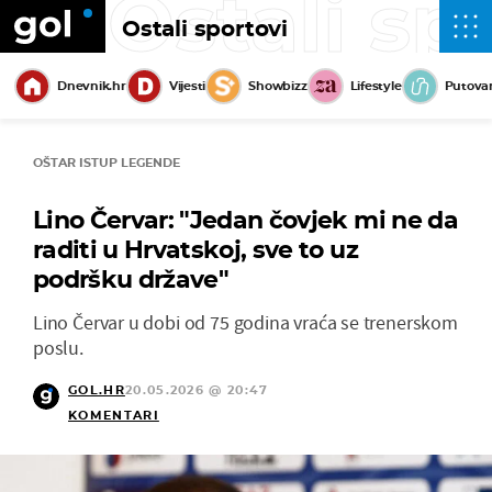
Ostali sp
Ostali sportovi
Dnevnik.hr
Vijesti
Showbizz
Lifestyle
Putova
OŠTAR ISTUP LEGENDE
Lino Červar: "Jedan čovjek mi ne da
raditi u Hrvatskoj, sve to uz
podršku države"
Lino Červar u dobi od 75 godina vraća se trenerskom
poslu.
GOL.HR
20.05.2026 @ 20:47
KOMENTARI