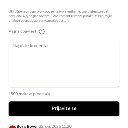
Uključite se u raspravu – podijelite svoje mišljenje, postavite pitanja ili
ponudite svoj pogled na temu. Vaš komentar može potaknuti zanimljiv
dijalog i obogatiti zajednicu našeg portala.
Važna obavijest
!
1500 znakova preostalo
Prijavite se
Boris Bover
22. svi. 2026 11:20