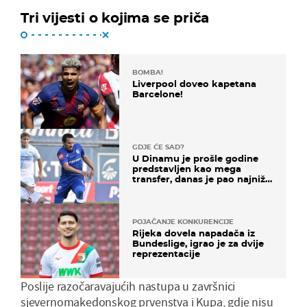
Tri vijesti o kojima se priča
BOMBA!
Liverpool doveo kapetana
Barcelone!
GDJE ĆE SAD?
U Dinamu je prošle godine
predstavljen kao mega
transfer, danas je pao najniže
u karijeri
POJAČANJE KONKURENCIJE
Rijeka dovela napadača iz
Bundeslige, igrao je za dvije
reprezentacije
Poslije razočaravajućih nastupa u završnici
sjevernomakedonskog prvenstva i Kupa, gdje nisu