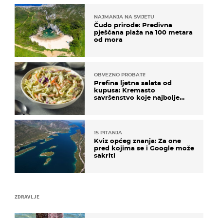
NAJMANJA NA SVIJETU
Čudo prirode: Predivna
pješčana plaža na 100 metara
od mora
OBVEZNO PROBATI!
Prefina ljetna salata od
kupusa: Kremasto
savršenstvo koje najbolje
paše uz pečeno meso
15 PITANJA
Kviz općeg znanja: Za one
pred kojima se i Google može
sakriti
ZDRAVLJE