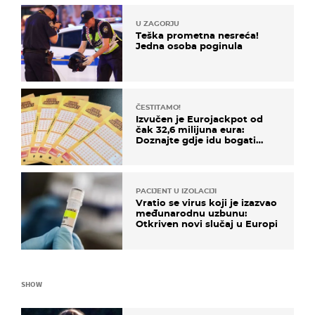
U ZAGORJU
Teška prometna nesreća!
Jedna osoba poginula
ČESTITAMO!
Izvučen je Eurojackpot od
čak 32,6 milijuna eura:
Doznajte gdje idu bogati
dobitci u Hrvatskoj
PACIJENT U IZOLACIJI
Vratio se virus koji je izazvao
međunarodnu uzbunu:
Otkriven novi slučaj u Europi
SHOW