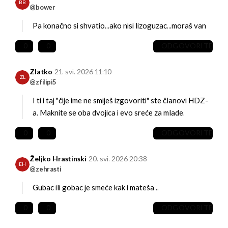
BB
@bower
Pa konačno si shvatio...ako nisi lizoguzac...moraš van
0
0
ODGOVORITE
Zlatko
21. svi. 2026 11:10
ZL
@zfilipi5
I ti i taj "čije ime ne smiješ izgovoriti" ste članovi HDZ-
a. Maknite se oba dvojica i evo sreće za mlade.
0
0
ODGOVORITE
Željko Hrastinski
20. svi. 2026 20:38
EH
@zehrasti
Gubac ili gobac je smeće kak i mateša ..
0
0
ODGOVORITE