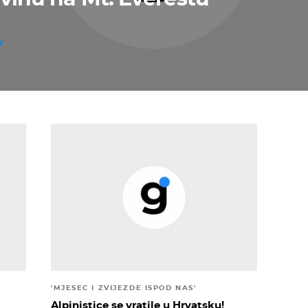
'MJESEC I ZVIJEZDE ISPOD NAS'
Alpinistice se vratile u Hrvatsku!