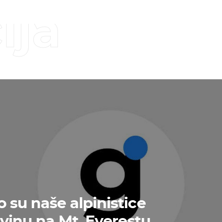
ija
 su naše alpinistice
avinu na Mt. Everestu