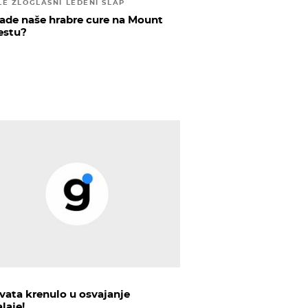
LE ZLOGLASNI LEDENI SLAP
rade naše hrabre cure na Mount
estu?
rvata krenulo u osvajanje
laje!