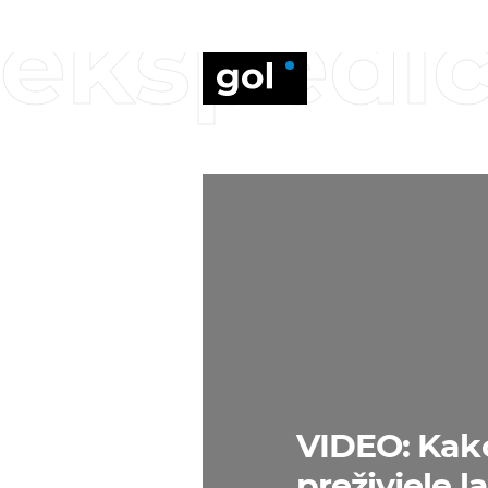
ekspedic
VIDEO: Kako
preživjele l