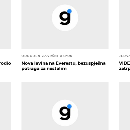
ODGOĐEN ZAVRŠNI USPON
JEDV
rodio
Nova lavina na Everestu, bezuspješna
VIDE
potraga za nestalim
zatr