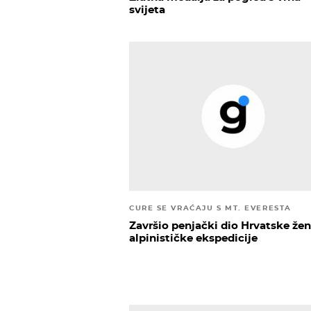
svijeta
CURE SE VRAĆAJU S MT. EVERESTA
Završio penjački dio Hrvatske že
alpinističke ekspedicije