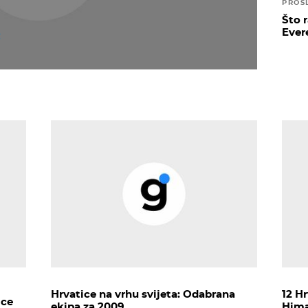
PROŠ
Što 
Ever
Hrvatice na vrhu svijeta: Odabrana
12 H
ice
ekipa za 2009.
Hima