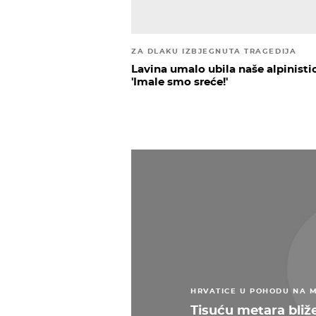
ZA DLAKU IZBJEGNUTA TRAGEDIJA
Lavina umalo ubila naše alpinisti
'Imale smo sreće!'
HRVATICE U POHODU NA M
Tisuću metara bliž