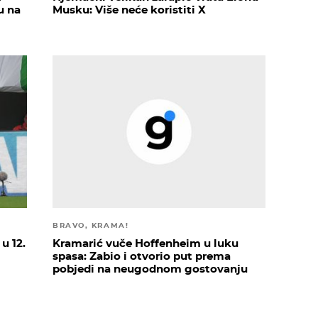
u na
Musku: Više neće koristiti X
BRAVO, KRAMA!
u 12.
Kramarić vuče Hoffenheim u luku
spasa: Zabio i otvorio put prema
pobjedi na neugodnom gostovanju