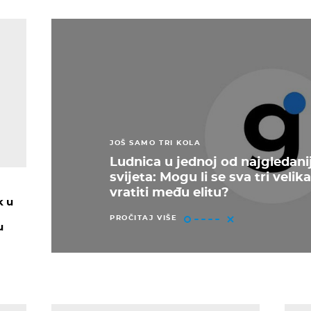
JOŠ SAMO TRI KOLA
Ludnica u jednoj od najgledanij
svijeta: Mogu li se sva tri velik
vratiti među elitu?
k u
PROČITAJ VIŠE
u