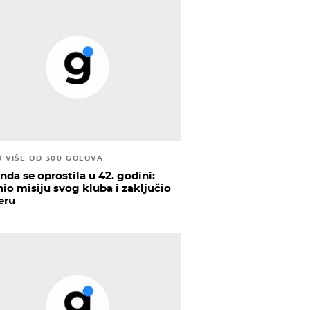
O VIŠE OD 300 GOLOVA
nda se oprostila u 42. godini:
nio misiju svog kluba i zaključio
eru