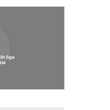
ih liga
ana