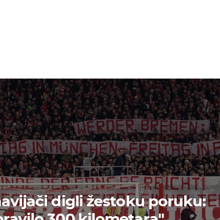
avijači digli žestoku poruku:
ravilo 300 kilometara"