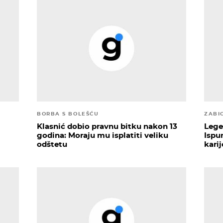
BORBA S BOLEŠĆU
ZABI
Klasnić dobio pravnu bitku nakon 13
Lege
godina: Moraju mu isplatiti veliku
Ispu
odštetu
karij