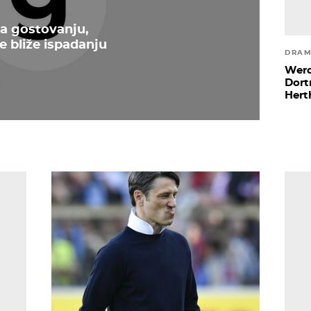
a gostovanju,
e bliže ispadanju
DRAM
Werd
Dort
Hert