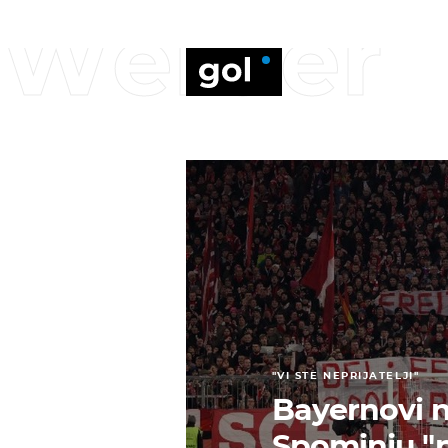
Werder
"VI STE NEPRIJATELJI"
Bayernovi n
Spominju "p