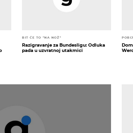
BIT ĆE TO "NA NOŽ"
POBI
Razigravanje za Bundesligu: Odluka
Doma
b
pada u uzvratnoj utakmici
Werd