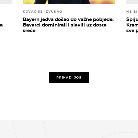
KOVAČ SE IZVUKAO
NE B
Bayern jedva došao do važne pobjede:
Špij
da
Bavarci dominirali i slavili uz dosta
Krama
sreće
sve 
PRIKAŽI JOŠ