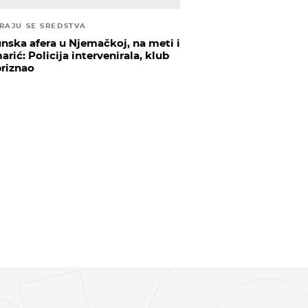
IRAJU SE SREDSTVA
unska afera u Njemačkoj, na meti i
rić: Policija intervenirala, klub
priznao