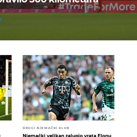
DRUGI NJEMAČKI KLUB
:
Njemački velikan zalupio vrata Elonu