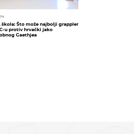
274
škola: Što može najbolji grappler
C-u protiv hrvački jako
obnog Gaethjea