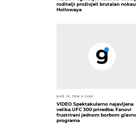
roditelji proživjeli brutalan noka
Hollowaya
BAŠ JE TRN U OKU
VIDEO Spektakularno najavljena
velika UFC 300 priredba: Fanovi
frustrirani jednom borbom glavn
programa