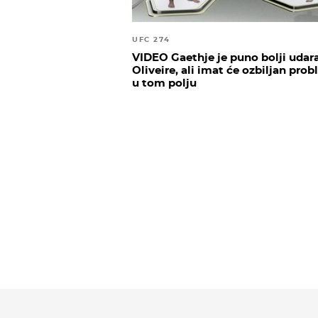
UFC 274
VIDEO Gaethje je puno bolji udar
Oliveire, ali imat će ozbiljan pro
u tom polju