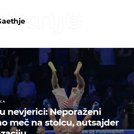
aethje
Gaethje
ICA
 nevjerici: Neporaženi
o meč na stolcu, autsajder
nzaciju