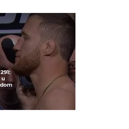
291:
 u
ledom