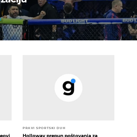
PRAVI SPORTSKI DUH
eovi
Holloway prepun poštovanja za