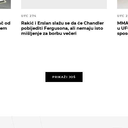
UFC 274
UFC 
ač od
Rakić i Erslan slažu se da će Chandler
MMA 
blem
pobijediti Fergusona, ali nemaju isto
u UF
mišljenje za borbu večeri
spos
PRIKAŽI JOŠ