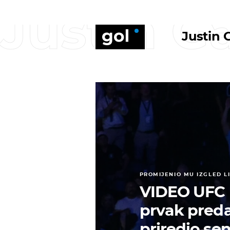
Justin G
Justin 
PROMIJENIO MU IZGLED L
VIDEO UFC u
prvak preda
priredio se