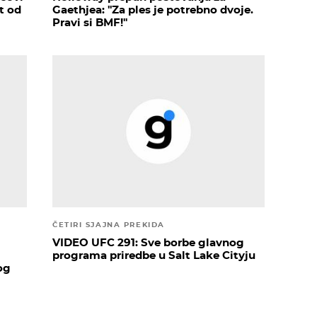
ut od
Gaethjea: ''Za ples je potrebno dvoje.
Pravi si BMF!''
ČETIRI SJAJNA PREKIDA
VIDEO UFC 291: Sve borbe glavnog
programa priredbe u Salt Lake Cityju
og