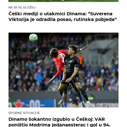
NE BI SE SLOŽILI
Češki mediji o utakmici Dinama: “Suverena
Viktorija je odradila posao, rutinska pobjeda“
SPORNE SITUACIJE
Dinamo šokantno izgubio u Češkoj: VAR
poništio Modrima jedanaesterac i gol u 94.