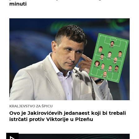
minuti
KRALJEVSTVO ZA ŠPICU
Ovo je Jakirovićevih jedanaest koji bi trebali
istrčati protiv Viktorije u Plzeňu