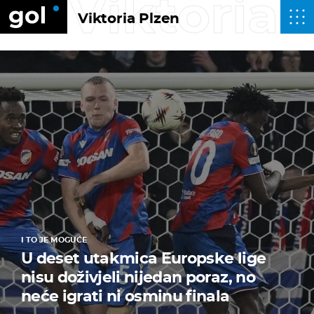
Viktoria 
Viktoria Plzen
I TO JE MOGUĆE
U deset utakmica Europske lige
nisu doživjeli nijedan poraz, no
neće igrati ni osminu finala