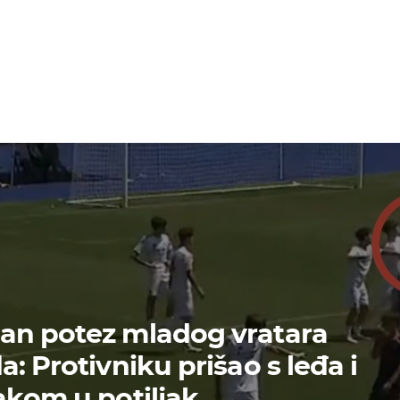
an potez mladog vratara
: Protivniku prišao s leđa i
akom u potiljak