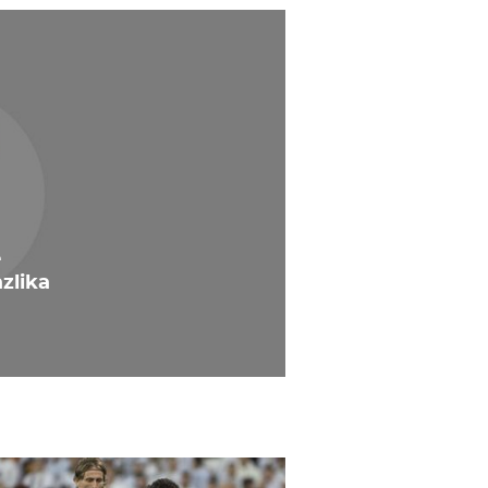
e
azlika