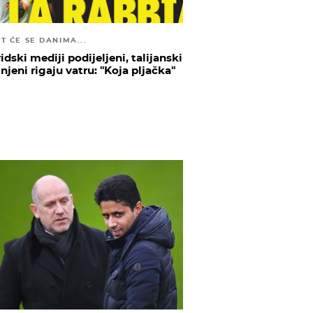
T ĆE SE DANIMA...
dski mediji podijeljeni, talijanski
njeni rigaju vatru: ''Koja pljačka''