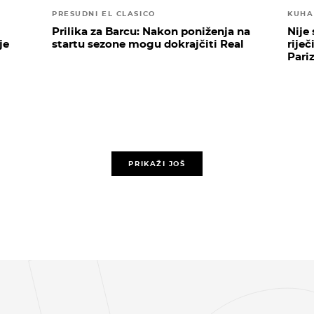
PRESUDNI EL CLASICO
KUHA
Prilika za Barcu: Nakon poniženja na
Nije
je
startu sezone mogu dokrajčiti Real
riječ
Pari
PRIKAŽI JOŠ