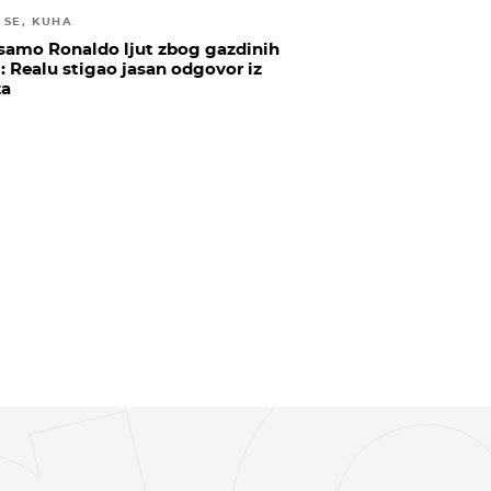
 SE, KUHA
 samo Ronaldo ljut zbog gazdinih
i: Realu stigao jasan odgovor iz
za