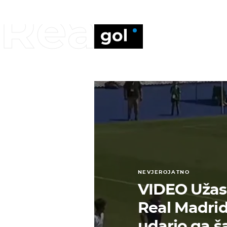
Real
NEVJEROJATNO
VIDEO Užas
Real Madrida
udario ga š