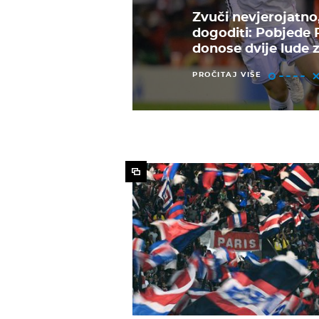
Zvuči nevjerojatno,
dogoditi: Pobjede R
donose dvije lude z
PROČITAJ VIŠE