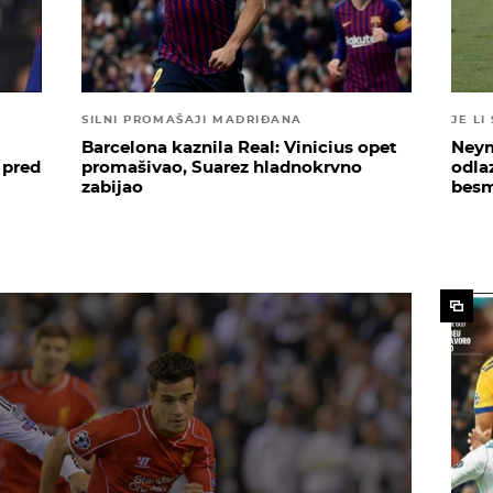
SILNI PROMAŠAJI MADRIĐANA
JE LI
Barcelona kaznila Real: Vinicius opet
Neym
 pred
promašivao, Suarez hladnokrvno
odla
zabijao
besm