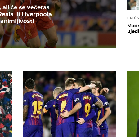
 ali će se večeras
eala ili Liverpoola
PRIČA
animljivosti
Madri
ujedi