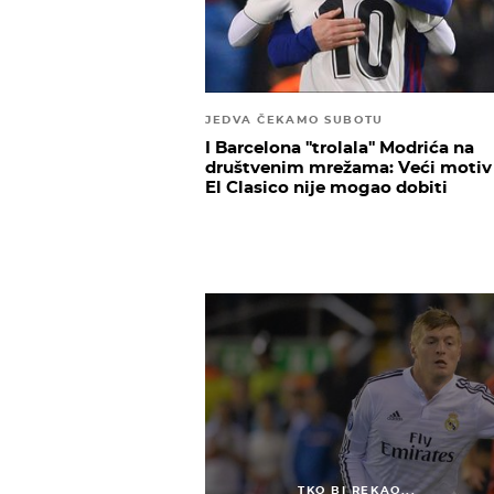
JEDVA ČEKAMO SUBOTU
I Barcelona ''trolala'' Modrića na
društvenim mrežama: Veći motiv
El Clasico nije mogao dobiti
TKO BI REKAO...