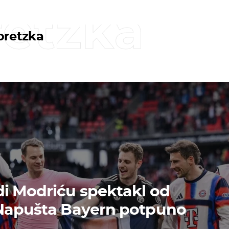
retzka
oretzka
i Modriću spektakl od
 Napušta Bayern potpuno