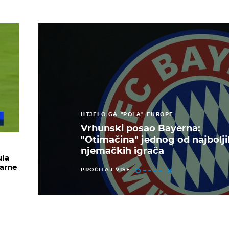
HTJELO GA "POLA" EUROPE
Vrhunski posao Bayerna:
"Otimačina" jednog od najbolji
njemačkih igrača
ula
zarne
PROČITAJ VIŠE