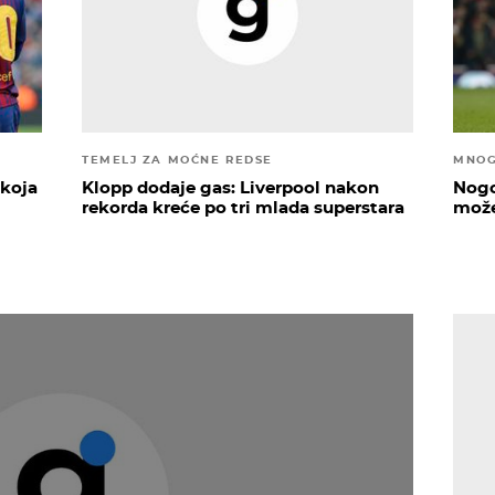
TEMELJ ZA MOĆNE REDSE
MNOG
 koja
Klopp dodaje gas: Liverpool nakon
Nogo
rekorda kreće po tri mlada superstara
može