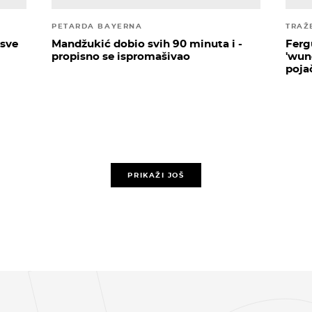
PETARDA BAYERNA
TRAŽ
 sve
Mandžukić dobio svih 90 minuta i -
Ferg
propisno se ispromašivao
'wun
poja
PRIKAŽI JOŠ