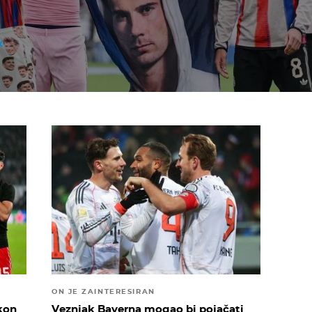
ON JE ZAINTERESIRAN
akon
Veznjak Bayerna mogao bi pojačati