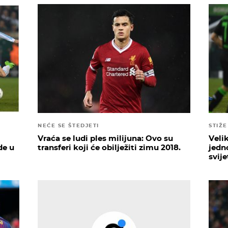
NEĆE SE ŠTEDJETI
STIŽ
Vraća se ludi ples milijuna: Ovo su
Veli
de u
transferi koji će obilježiti zimu 2018.
jedn
svije