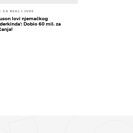
E GA REAL I JUVE
uson lovi njemačkog
derkinda': Dobio 60 mil. za
čanja!