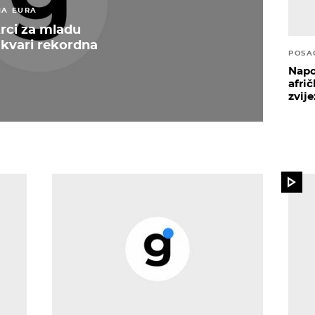
NA EURA
trci za mladu
 kvari rekordna
POSA
Napo
afri
zvij