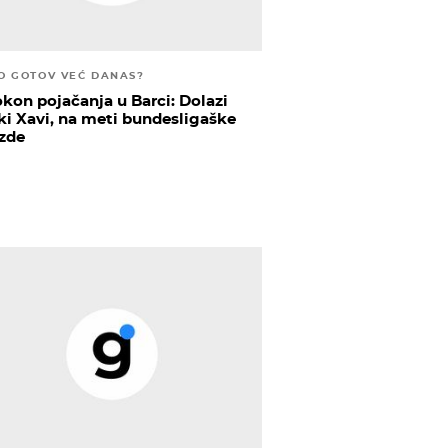
O GOTOV VEĆ DANAS?
kon pojačanja u Barci: Dolazi
čki Xavi, na meti bundesligaške
ezde