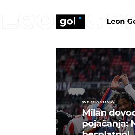
Leon Go
Leon G
SVE JE OBJAVIO
Milan dovod
pojačanja:
besplatno!