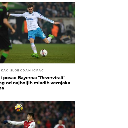
E KAO SLOBODAN IGRAČ
ki posao Bayerna: "Rezervirali"
og od najboljih mladih veznjaka
ta