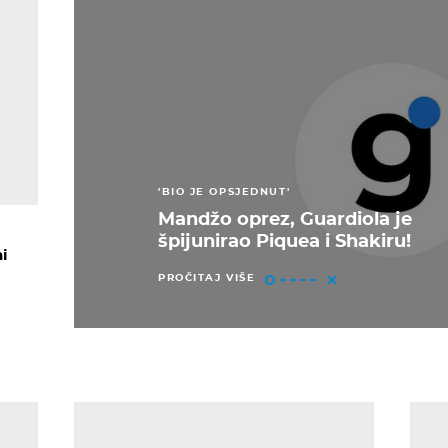
'BIO JE OPSJEDNUT'
Mandžo oprez, Guardiola je
špijunirao Piquea i Shakiru!
ni
PROČITAJ VIŠE