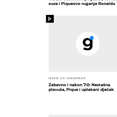
suze i Piqueovo ruganje Ronaldu
MESSI GA IGNORIRAO
Zabavno i nakon 7:0: Nestašna
plavuša, Pique i uplakani dječak