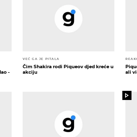
VEĆ GA JE PITALA
REAKC
Čim Shakira rodi Piqueov djed kreće u
Piqu
dao -
akciju
ali v