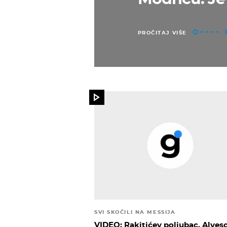
PROČITAJ VIŠE
SVI SKOČILI NA MESSIJA
VIDEO: Rakitićev poljubac, Alves