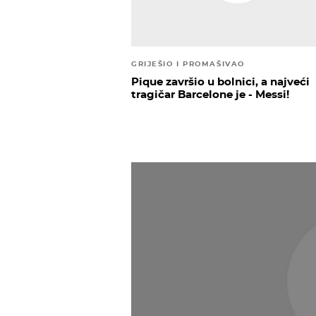
GRIJEŠIO I PROMAŠIVAO
Pique završio u bolnici, a najveći
tragičar Barcelone je - Messi!