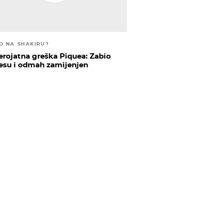
IO NA SHAKIRU?
erojatna greška Piquea: Zabio
esu i odmah zamijenjen