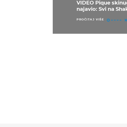
VIDEO Pique skinuo
najavio: Svi na Sha
PROČITAJ VIŠE