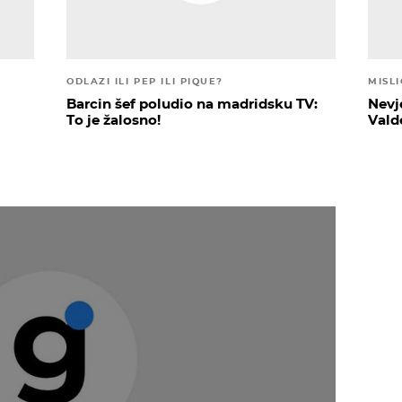
ODLAZI ILI PEP ILI PIQUE?
MISL
Barcin šef poludio na madridsku TV:
Nevj
To je žalosno!
Vald