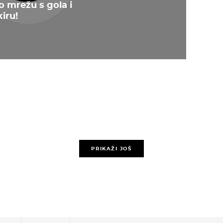
 mrežu s gola i
kiru!
PRIKAŽI JOŠ