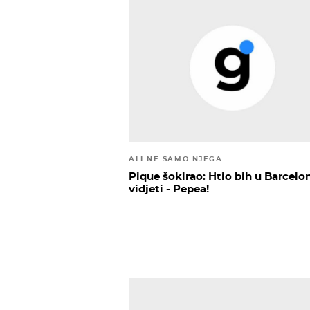
ALI NE SAMO NJEGA...
Pique šokirao: Htio bih u Barcelo
vidjeti - Pepea!