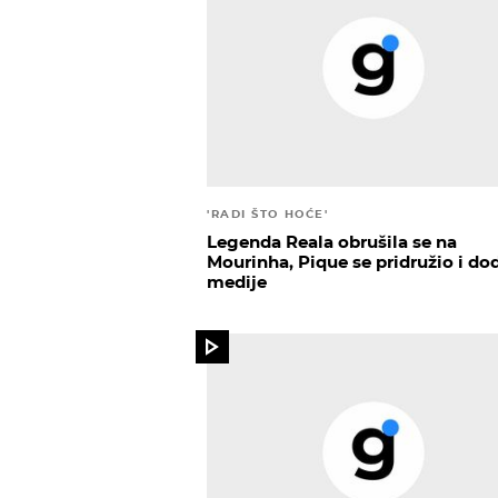
'RADI ŠTO HOĆE'
Legenda Reala obrušila se na
Mourinha, Pique se pridružio i do
medije