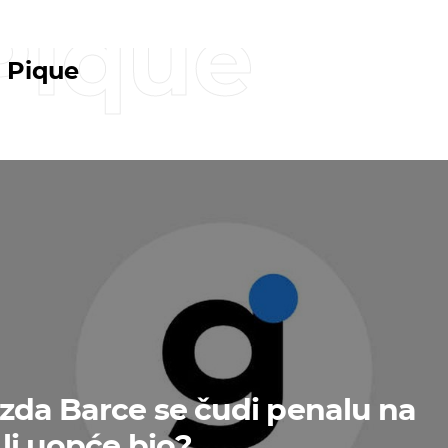
Pique
 Pique
zda Barce se čudi penalu na
 li uopće bio?