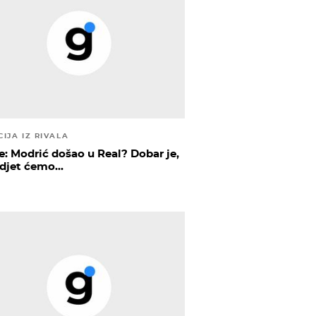
IJA IZ RIVALA
e: Modrić došao u Real? Dobar je,
idjet ćemo...