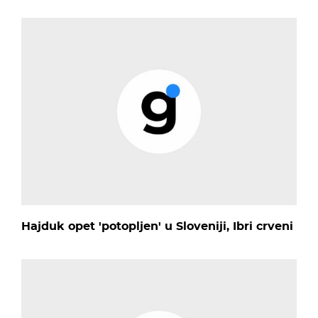
Hajduk opet 'potopljen' u Sloveniji, Ibri crveni