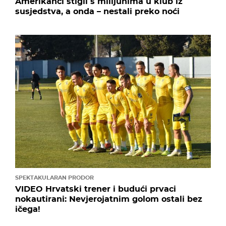
Amerikanci stigli s milijunima u klub iz
susjedstva, a onda – nestali preko noći
SPEKTAKULARAN PRODOR
VIDEO Hrvatski trener i budući prvaci
nokautirani: Nevjerojatnim golom ostali bez
ičega!