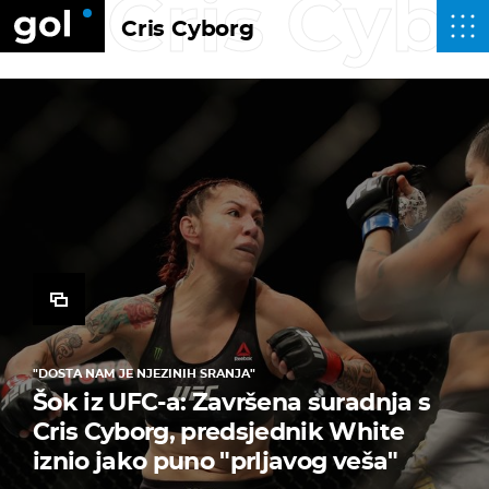
Cris Cyb
Cris Cyborg
"DOSTA NAM JE NJEZINIH SRANJA"
Šok iz UFC-a: Završena suradnja s
Cris Cyborg, predsjednik White
iznio jako puno "prljavog veša"