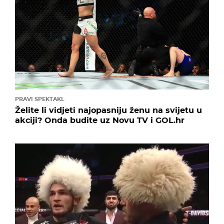
PRAVI SPEKTAKL
Želite li vidjeti najopasniju ženu na svijetu u
akciji? Onda budite uz Novu TV i GOL.hr