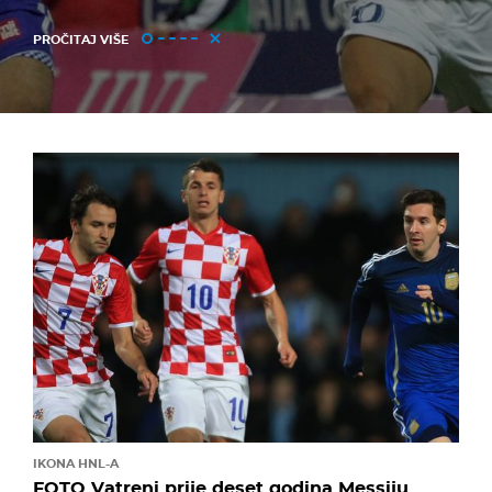
PROČITAJ VIŠE
IKONA HNL-A
FOTO Vatreni prije deset godina Messiju