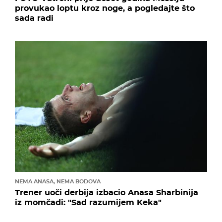
provukao loptu kroz noge, a pogledajte što
sada radi
NEMA ANASA, NEMA BODOVA
Trener uoči derbija izbacio Anasa Sharbinija
iz momčadi: "Sad razumijem Keka"