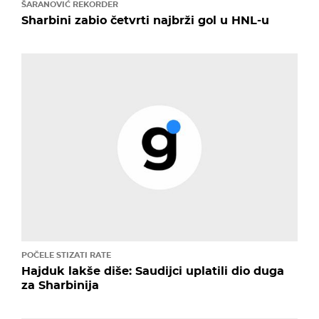
ŠARANOVIĆ REKORDER
Sharbini zabio četvrti najbrži gol u HNL-u
POČELE STIZATI RATE
Hajduk lakše diše: Saudijci uplatili dio duga
za Sharbinija