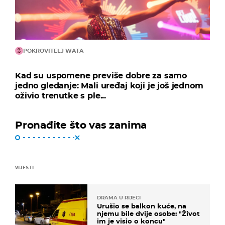
POKROVITELJ WATA
Kad su uspomene previše dobre za samo
jedno gledanje: Mali uređaj koji je još jednom
oživio trenutke s ple...
Pronađite što vas zanima
VIJESTI
DRAMA U RIJECI
Urušio se balkon kuće, na
njemu bile dvije osobe: "Život
im je visio o koncu"