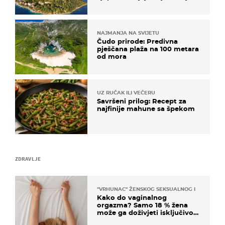
poznat po svojem "bijelom
zlatu"
NAJMANJA NA SVIJETU
Čudo prirode: Predivna
pješčana plaža na 100 metara
od mora
UZ RUČAK ILI VEČERU
Savršeni prilog: Recept za
najfinije mahune sa špekom
ZDRAVLJE
"VRHUNAC" ŽENSKOG SEKSUALNOG ISKUSTVA
Kako do vaginalnog
orgazma? Samo 18 % žena
može ga doživjeti isključivo
na ovaj način