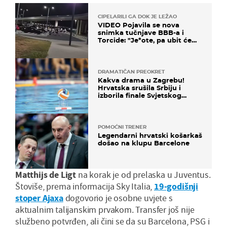
CIPELARILI GA DOK JE LEŽAO
VIDEO Pojavila se nova
snimka tučnjave BBB-a i
Torcide: "Je*ote, pa ubit će
ga!"
DRAMATIČAN PREOKRET
Kakva drama u Zagrebu!
Hrvatska srušila Srbiju i
izborila finale Svjetskog
prvenstva
POMOĆNI TRENER
Legendarni hrvatski košarkaš
došao na klupu Barcelone
Matthijs de Ligt
na korak je od prelaska u Juventus.
Štoviše, prema informacija Sky Italia,
19-godišnji
stoper Ajaxa
dogovorio je osobne uvjete s
aktualnim talijanskim prvakom. Transfer još nije
službeno potvrđen, ali čini se da su Barcelona, PSG i