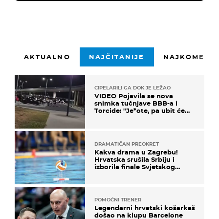
AKTUALNO
NAJČITANIJE
NAJKOMENTI
CIPELARILI GA DOK JE LEŽAO
VIDEO Pojavila se nova
snimka tučnjave BBB-a i
Torcide: "Je*ote, pa ubit će
ga!"
DRAMATIČAN PREOKRET
Kakva drama u Zagrebu!
Hrvatska srušila Srbiju i
izborila finale Svjetskog
prvenstva
POMOĆNI TRENER
Legendarni hrvatski košarkaš
došao na klupu Barcelone