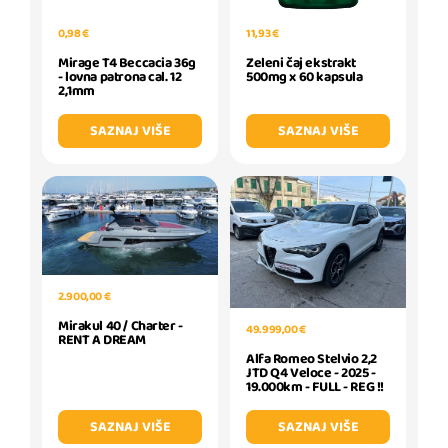
0,98 €
11,93 €
Mirage T4 Beccacia 36g
Zeleni čaj ekstrakt
- lovna patrona cal. 12
500mg x 60 kapsula
2,1mm
SAZNAJ VIŠE
SAZNAJ VIŠE
2.900,00 €
Mirakul 40 / Charter -
49.999,00 €
RENT A DREAM
Alfa Romeo Stelvio 2,2
JTD Q4 Veloce - 2025 -
19.000km - FULL - REG !!
SAZNAJ VIŠE
SAZNAJ VIŠE