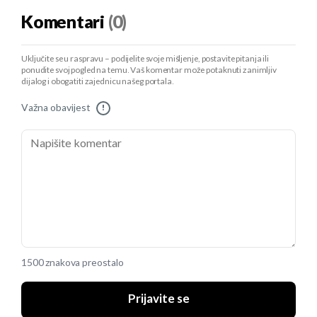
Komentari
(0)
Uključite se u raspravu – podijelite svoje mišljenje, postavite pitanja ili
ponudite svoj pogled na temu. Vaš komentar može potaknuti zanimljiv
dijalog i obogatiti zajednicu našeg portala.
Važna obavijest
!
1500 znakova preostalo
Prijavite se