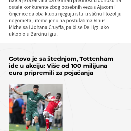
Barca je očekivala da će imati prednost u odnosu na
ostale konkurente zbog posebnih veza s Ajaxom i
činjenice da oba kluba njeguju istu ili sličnu filozofiju
nogometa, utemeljenu na postulatima Rinus
Michelsa i Johana Cruyffa, pa bi se De Ligt lako
uklopio u Barcinu igru.
Gotovo je sa štednjom, Tottenham
ide u akciju: Više od 100 milijuna
eura pripremili za pojačanja