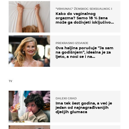
"VRHUNAC" ŽENSKOG SEKSUALNOG ISKUSTVA
Kako do vaginalnog
orgazma? Samo 18 % žena
može ga doživjeti isključivo
na ovaj način
PREKRASNO IZDANJE
Ova haljina poručuje “Ja sam
na godišnjem”, idealna je za
ljeto, a nosi se i na
zagrebačkoj špici
TV
DALEKI GRAD
Ima tek šest godina, a već je
jedan od najnagrađivanijih
dječjih glumaca