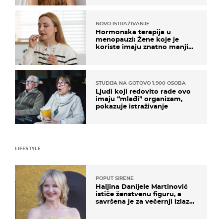
NOVO ISTRAŽIVANJE
Hormonska terapija u
menopauzi: Žene koje je
koriste imaju znatno manji
rizik od ovoga
STUDIJA NA GOTOVO 1.900 OSOBA
Ljudi koji redovito rade ovo
imaju “mlađi” organizam,
pokazuje istraživanje
LIFESTYLE
POPUT SIRENE
Haljina Danijele Martinović
ističe ženstvenu figuru, a
savršena je za večernji izlazak
na moru