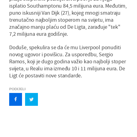
isplatio Southamptonu 84,5 milijuna eura. Međutim,
puno iskusniji Van Dijk (27), kojeg mnogi smatraju
trenutačno najboljim stoperom na svijetu, ima
značajno manju plaću od De Ligta, zarađuje "tek"
7,2 milijuna eura godišnje.
Doduše, spekulira se da će mu Liverpool ponuditi
novog ugovor i povišicu. Za usporedbu, Sergio
Ramos, koji je dugo godina važio kao najbolji stoper
svijeta, u Realu ima između 10 i 11 milijuna eura. De
Ligt će postaviti nove standarde.
PODIJELI