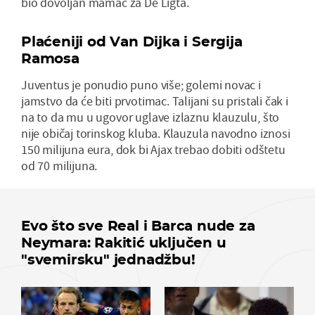
bio dovoljan mamac za De Ligta.
Plaćeniji od Van Dijka i Sergija
Ramosa
Juventus je ponudio puno više; golemi novac i
jamstvo da će biti prvotimac. Talijani su pristali čak i
na to da mu u ugovor uglave izlaznu klauzulu, što
nije običaj torinskog kluba. Klauzula navodno iznosi
150 milijuna eura, dok bi Ajax trebao dobiti odštetu
od 70 milijuna.
Evo što sve Real i Barca nude za
Neymara: Rakitić uključen u
"svemirsku" jednadžbu!