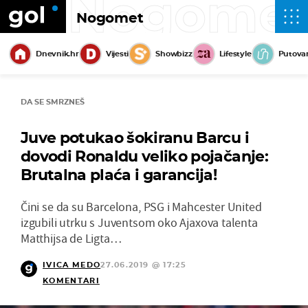
Nogome
Nogomet
Dnevnik.hr
Vijesti
Showbizz
Lifestyle
Putova
DA SE SMRZNEŠ
Juve potukao šokiranu Barcu i
dovodi Ronaldu veliko pojačanje:
Brutalna plaća i garancija!
Čini se da su Barcelona, PSG i Mahcester United
izgubili utrku s Juventsom oko Ajaxova talenta
Matthijsa de Ligta…
IVICA MEDO
27.06.2019 @ 17:25
KOMENTARI