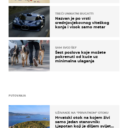
TREĆI UNIKATNI BUGATTI
Nazvan je po vrsti
srednjovjekovnog viteškog
konja i visok samo metar
SAM SVOJ ŠEF
Šest poslova koje možete
pokrenuti od kuće uz
minimalna ulaganja
PUTOVANJA
UŽIVANJE NA "PRIVATNOM" OTOKU
Hrvatski otok na kojem živi
samo jedan stanovnik:
Ljepotan koji je diljem svijeta