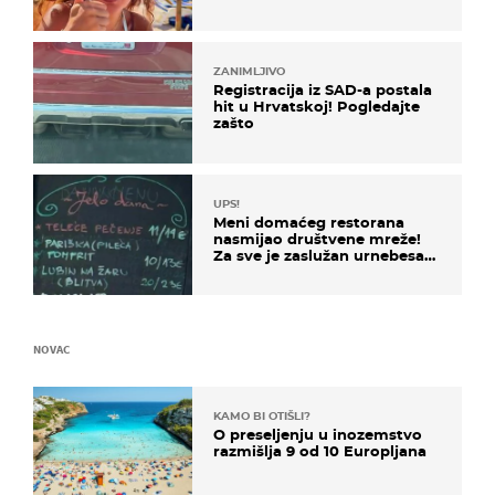
ZANIMLJIVO
Registracija iz SAD-a postala
hit u Hrvatskoj! Pogledajte
zašto
UPS!
Meni domaćeg restorana
nasmijao društvene mreže!
Za sve je zaslužan urnebesan
naziv jela
NOVAC
KAMO BI OTIŠLI?
O preseljenju u inozemstvo
razmišlja 9 od 10 Europljana