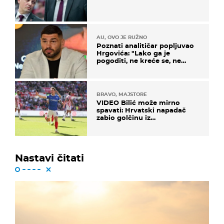
AU, OVO JE RUŽNO
Poznati analitičar popljuvao
Hrgovića: "Lako ga je
pogoditi, ne kreće se, ne
koristi noge..."
BRAVO, MAJSTORE
VIDEO Bilić može mirno
spavati: Hrvatski napadač
zabio golčinu iz
dalekometnog voleja, ali je
ispao iz Carabao Cupa
Nastavi čitati