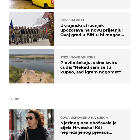
BURE BARUTA
Ukrajinski stručnjak
upozorava na novu prijetnju:
Ovaj grad u BiH-u bi mogao
biti žarište
STIŽU NOVE VRUĆINE
Plovila čekaju, s dna izviru
čuda: "Nekad sam se tu
kupao, sad igram nogomet"
SHOW
ČUVA USPOMENU NA NJEGA
Njezinog oca obožavala je
cijela Hrvatska! Kći
neprežaljenog pjevača
projurila špicom na dva