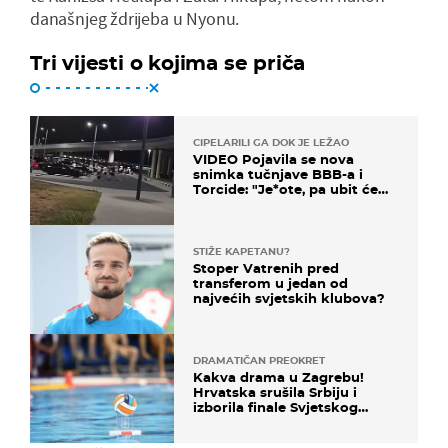
današnjeg ždrijeba u Nyonu.
Tri vijesti o kojima se priča
CIPELARILI GA DOK JE LEŽAO
VIDEO Pojavila se nova
snimka tučnjave BBB-a i
Torcide: "Je*ote, pa ubit će
ga!"
STIŽE KAPETANU?
Stoper Vatrenih pred
transferom u jedan od
najvećih svjetskih klubova?
DRAMATIČAN PREOKRET
Kakva drama u Zagrebu!
Hrvatska srušila Srbiju i
izborila finale Svjetskog
prvenstva