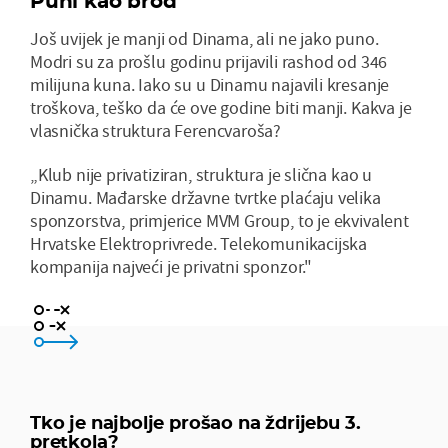
Puni kao brod
Još uvijek je manji od Dinama, ali ne jako puno.
Modri su za prošlu godinu prijavili rashod od 346
milijuna kuna. Iako su u Dinamu najavili kresanje
troškova, teško da će ove godine biti manji. Kakva je
vlasnička struktura Ferencvaroša?
„Klub nije privatiziran, struktura je slična kao u
Dinamu. Mađarske državne tvrtke plaćaju velika
sponzorstva, primjerice MVM Group, to je ekvivalent
Hrvatske Elektroprivrede. Telekomunikacijska
kompanija najveći je privatni sponzor."
Dinamo
Rijeka
Tko je najbolje prošao na ždrijebu 3.
pretkola?
Osijek