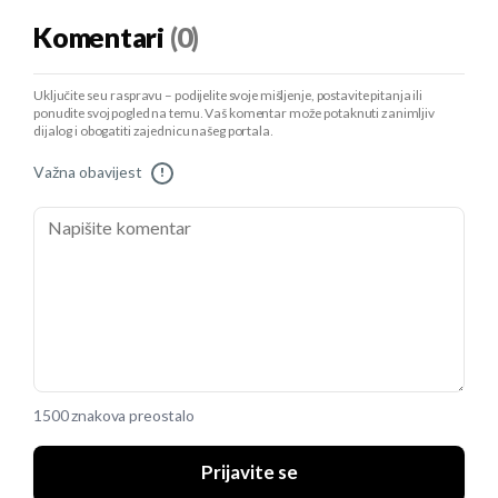
Komentari
(0)
Uključite se u raspravu – podijelite svoje mišljenje, postavite pitanja ili
ponudite svoj pogled na temu. Vaš komentar može potaknuti zanimljiv
dijalog i obogatiti zajednicu našeg portala.
Važna obavijest
!
1500 znakova preostalo
Prijavite se