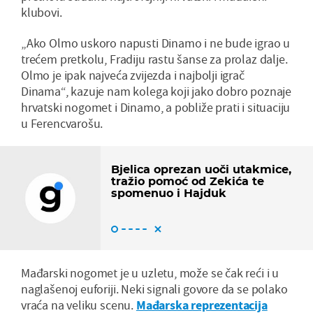
klubovi.
„Ako Olmo uskoro napusti Dinamo i ne bude igrao u
trećem pretkolu, Fradiju rastu šanse za prolaz dalje.
Olmo je ipak najveća zvijezda i najbolji igrač
Dinama“, kazuje nam kolega koji jako dobro poznaje
hrvatski nogomet i Dinamo, a pobliže prati i situaciju
u Ferencvarošu.
Bjelica oprezan uoči utakmice,
tražio pomoć od Zekića te
spomenuo i Hajduk
Mađarski nogomet je u uzletu, može se čak reći i u
naglašenoj euforiji. Neki signali govore da se polako
vraća na veliku scenu.
Mađarska reprezentacija