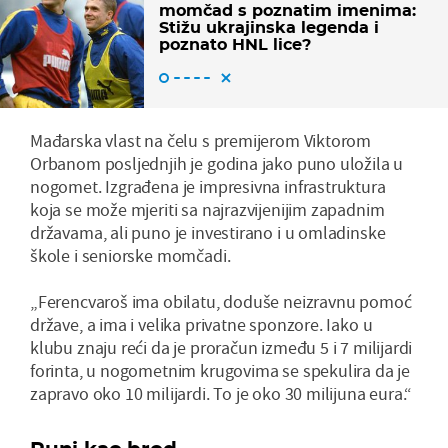
momčad s poznatim imenima:
Stižu ukrajinska legenda i
poznato HNL lice?
Mađarska vlast na čelu s premijerom Viktorom
Orbanom posljednjih je godina jako puno uložila u
nogomet. Izgrađena je impresivna infrastruktura
koja se može mjeriti sa najrazvijenijim zapadnim
državama, ali puno je investirano i u omladinske
škole i seniorske momčadi.
„Ferencvaroš ima obilatu, doduše neizravnu pomoć
države, a ima i velika privatne sponzore. Iako u
klubu znaju reći da je proračun između 5 i 7 milijardi
forinta, u nogometnim krugovima se spekulira da je
zapravo oko 10 milijardi. To je oko 30 milijuna eura.“