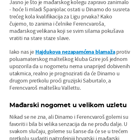
Jasno je što je mađarskog kolegu zapravo zanimalo
- hoće li mladi Španjolac ostati u Dinamo do susreta
trećeg kola kvalifikacija za Ligu prvaka? Kako
čujemo, to zanima i čelnike Ferencvaroša,
mađarskog velikana koji se svim silama pokušava
vratiti na stare staze slave.
Iako nas je
Hajdukova nezapamćena blamaža
protiv
poluamaterskog malteškog kluba Gzire još jednom
upozorila da u nogometu nema unaprijed dobivenih
utakmica, realno je prognozirati da će Dinamo u
drugom pretkolu proći gruzijski Saburtalo, a
Ferencvaroš maltešku Vallettu.
Mađarski nogomet u velikom uzletu
Nikad se ne zna, ali Dinamo i Ferencvaroš golemi su
favoriti i bila bi velika senzacija da ne prođu dalje. U
svakom slučaju, goleme su šanse da će se u trećem
pretkolu sudariti najtrofejniji hrvatski i mađarski