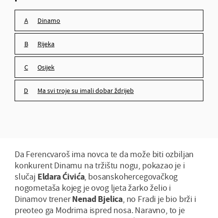
Dinamo
ma svi troje su imali dobar ždrijeb
Rijeka
Osijek
ma svi troje su imali dobar ždrijeb
Da Ferencvaroš ima novca te da može biti ozbiljan
konkurent Dinamu na tržištu nogu, pokazao je i
slučaj
Eldara Ćivića
, bosanskohercegovačkog
nogometaša kojeg je ovog ljeta žarko želio i
Dinamov trener
Nenad Bjelica
, no Fradi je bio brži i
preoteo ga Modrima ispred nosa. Naravno, to je