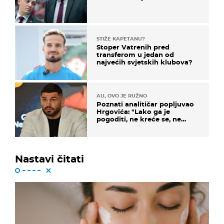
STIŽE KAPETANU?
Stoper Vatrenih pred
transferom u jedan od
najvećih svjetskih klubova?
AU, OVO JE RUŽNO
Poznati analitičar popljuvao
Hrgovića: "Lako ga je
pogoditi, ne kreće se, ne
koristi noge..."
Nastavi čitati