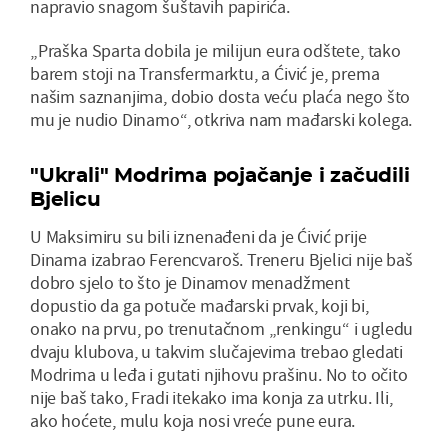
napravio snagom šuštavih papirića.
„Praška Sparta dobila je milijun eura odštete, tako
barem stoji na Transfermarktu, a Ćivić je, prema
našim saznanjima, dobio dosta veću plaća nego što
mu je nudio Dinamo“, otkriva nam mađarski kolega.
"Ukrali" Modrima pojačanje i začudili
Bjelicu
U Maksimiru su bili iznenađeni da je Ćivić prije
Dinama izabrao Ferencvaroš. Treneru Bjelici nije baš
dobro sjelo to što je Dinamov menadžment
dopustio da ga potuče mađarski prvak, koji bi,
onako na prvu, po trenutačnom „renkingu“ i ugledu
dvaju klubova, u takvim slučajevima trebao gledati
Modrima u leđa i gutati njihovu prašinu. No to očito
nije baš tako, Fradi itekako ima konja za utrku. Ili,
ako hoćete, mulu koja nosi vreće pune eura.