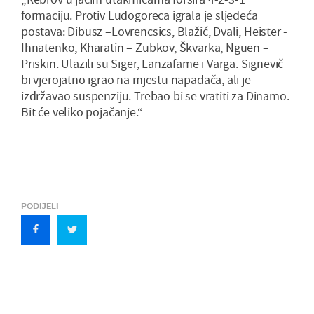
formaciju. Protiv Ludogoreca igrala je sljedeća
postava: Dibusz –Lovrencsics, Blažić, Dvali, Heister -
Ihnatenko, Kharatin – Zubkov, Škvarka, Nguen –
Priskin. Ulazili su Siger, Lanzafame i Varga. Signevič
bi vjerojatno igrao na mjestu napadača, ali je
izdržavao suspenziju. Trebao bi se vratiti za Dinamo.
Bit će veliko pojačanje.“
PODIJELI