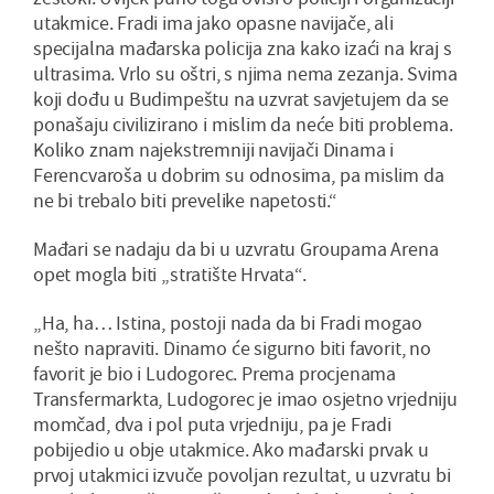
utakmice. Fradi ima jako opasne navijače, ali
specijalna mađarska policija zna kako izaći na kraj s
ultrasima. Vrlo su oštri, s njima nema zezanja. Svima
koji dođu u Budimpeštu na uzvrat savjetujem da se
ponašaju civilizirano i mislim da neće biti problema.
Koliko znam najekstremniji navijači Dinama i
Ferencvaroša u dobrim su odnosima, pa mislim da
ne bi trebalo biti prevelike napetosti.“
Mađari se nadaju da bi u uzvratu Groupama Arena
opet mogla biti „stratište Hrvata“.
„Ha, ha… Istina, postoji nada da bi Fradi mogao
nešto napraviti. Dinamo će sigurno biti favorit, no
favorit je bio i Ludogorec. Prema procjenama
Transfermarkta, Ludogorec je imao osjetno vrjedniju
momčad, dva i pol puta vrjedniju, pa je Fradi
pobijedio u obje utakmice. Ako mađarski prvak u
prvoj utakmici izvuče povoljan rezultat, u uzvratu bi