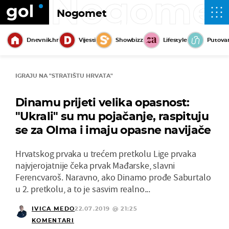
Nogome
Nogomet
Dnevnik.hr
Vijesti
Showbizz
Lifestyle
Putova
IGRAJU NA "STRATIŠTU HRVATA"
Dinamu prijeti velika opasnost:
"Ukrali" su mu pojačanje, raspituju
se za Olma i imaju opasne navijače
Hrvatskog prvaka u trećem pretkolu Lige prvaka
najvjerojatnije čeka prvak Mađarske, slavni
Ferencvaroš. Naravno, ako Dinamo prođe Saburtalo
u 2. pretkolu, a to je sasvim realno...
IVICA MEDO
22.07.2019 @ 21:25
KOMENTARI