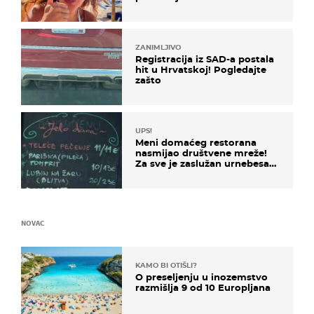
ZANIMLJIVO
Registracija iz SAD-a postala
hit u Hrvatskoj! Pogledajte
zašto
UPS!
Meni domaćeg restorana
nasmijao društvene mreže!
Za sve je zaslužan urnebesan
naziv jela
NOVAC
KAMO BI OTIŠLI?
O preseljenju u inozemstvo
razmišlja 9 od 10 Europljana