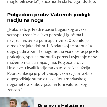
moglo biti svašta“, ističe mađarski kolega i dodaje:
Pobjedom protiv Vatrenih podigli
naciju na noge
„Nakon što je Fradi izbacio bugarskog prvaka,
samopouzdanje je jako poraslo, i igračima i
navijačima. Svi su puni optimizma. Općenito je
atmosfera jako dobra. U Mađarskoj se probudila
dugo godina zamrla nogometna vibra; ozračje je vrlo
poticajno, opet se probudio ponos i uvjerenje da se
možemo nositi s najboljima. Pobjeda protiv
Hrvatske u kvalifikacijama za to je najzaslužnija.
Reprezentacija je protiv viceprvaka svijeta razbila
dugogodišnje sumnje u kvalitetu mađarskog
nogometa, a klubovi jašu na tom valu velikog
zanosa.“
Dinamo na Maltežane ili