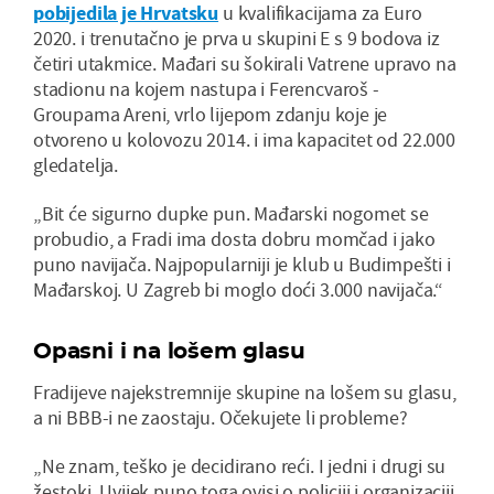
pobijedila je Hrvatsku
u kvalifikacijama za Euro
2020. i trenutačno je prva u skupini E s 9 bodova iz
četiri utakmice. Mađari su šokirali Vatrene upravo na
stadionu na kojem nastupa i Ferencvaroš -
Groupama Areni, vrlo lijepom zdanju koje je
otvoreno u kolovozu 2014. i ima kapacitet od 22.000
gledatelja.
„Bit će sigurno dupke pun. Mađarski nogomet se
probudio, a Fradi ima dosta dobru momčad i jako
puno navijača. Najpopularniji je klub u Budimpešti i
Mađarskoj. U Zagreb bi moglo doći 3.000 navijača.“
Opasni i na lošem glasu
Fradijeve najekstremnije skupine na lošem su glasu,
a ni BBB-i ne zaostaju. Očekujete li probleme?
„Ne znam, teško je decidirano reći. I jedni i drugi su
žestoki. Uvijek puno toga ovisi o policiji i organizaciji