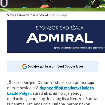
Slavlje Ferencvaroša (Foto: AFP)
(Foto: Afp)
Dodajte gol.hr u omiljeni Google izvor
„Što je s Danijem Olmom?“ stajalo je u poruci koju
nam je poslao naš
dugogodišnji mađarski kolega
Laszlo Polgar
, suradnik iznimno cijenjenog
mađarskog sportskog dnevnog lista Nemzeti Sporta
te Kanizsa Hetilapa i Zalai Hirlapa, netom nakon