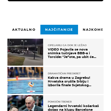
AKTUALNO
NAJČITANIJE
NAJKOMENTI
CIPELARILI GA DOK JE LEŽAO
VIDEO Pojavila se nova
snimka tučnjave BBB-a i
Torcide: "Je*ote, pa ubit će
ga!"
DRAMATIČAN PREOKRET
Kakva drama u Zagrebu!
Hrvatska srušila Srbiju i
izborila finale Svjetskog
prvenstva
POMOĆNI TRENER
Legendarni hrvatski košarkaš
došao na klupu Barcelone