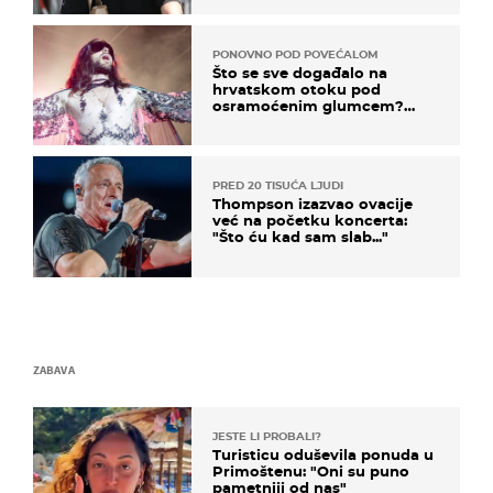
kotača
PONOVNO POD POVEĆALOM
Što se sve događalo na
hrvatskom otoku pod
osramoćenim glumcem?
Bizarni prizori i danas
izazivaju nevjericu
PRED 20 TISUĆA LJUDI
Thompson izazvao ovacije
već na početku koncerta:
"Što ću kad sam slab..."
ZABAVA
JESTE LI PROBALI?
Turisticu oduševila ponuda u
Primoštenu: "Oni su puno
pametniji od nas"