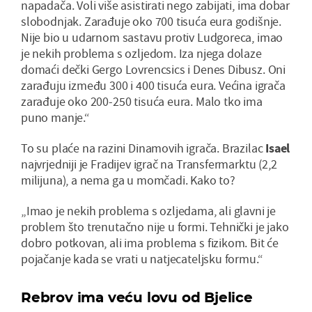
napadača. Voli više asistirati nego zabijati, ima dobar
slobodnjak. Zarađuje oko 700 tisuća eura godišnje.
Nije bio u udarnom sastavu protiv Ludgoreca, imao
je nekih problema s ozljedom. Iza njega dolaze
domaći dečki Gergo Lovrencsics i Denes Dibusz. Oni
zarađuju između 300 i 400 tisuća eura. Većina igrača
zarađuje oko 200-250 tisuća eura. Malo tko ima
puno manje.“
To su plaće na razini Dinamovih igrača. Brazilac
Isael
najvrjedniji je Fradijev igrač na Transfermarktu (2,2
milijuna), a nema ga u momčadi. Kako to?
„Imao je nekih problema s ozljedama, ali glavni je
problem što trenutačno nije u formi. Tehnički je jako
dobro potkovan, ali ima problema s fizikom. Bit će
pojačanje kada se vrati u natjecateljsku formu.“
Rebrov ima veću lovu od Bjelice