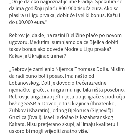
„On je daleko najpoznatije ime Fradija. Spekulira se
da ima godišnju plaću 800-900 tisuća eura. Ako se
plasira u Ligu prvaka, dobit će i veliki bonus. Kažu i
do 600.000 eura.“
Rebrov je, dakle, na razini Bjeličine plaće po novom
ugovoru. Međutim, sumnjamo da će Bjelica dobiti
takav bonus ako odvede Modre u Ligu prvaka?
Kakav je Ukrajinac trener?
„Rebrov je zamijenio Nijemca Thomasa Dolla. Mislim
da radi puno bolji posao. Ima nešto od
Lobanovskog. Doll je dovodio trećerazredne
njemačke igrače, a ni igra mu nije bila ništa posebno.
Rebrov je angažirao jeftinije, a bolje igrače s područja
bivšeg SSSR-a. Doveo je tri Ukrajinca (Ihnatenko,
Zubkov i Kharatin), jednog Bjelorusa (Signevič) i
Gruzijca (Dvali). Isael je došao iz kazahstanskog
Kairata. Nisu pretjerano skupi, ali imaju kvalitetu i
uskoro bi mogli vrijediti znatno više.“