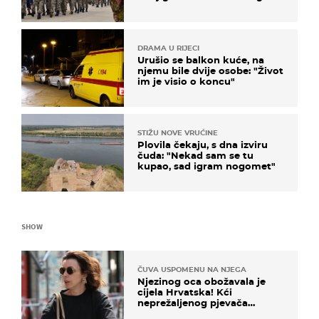
biti žarište
DRAMA U RIJECI
Urušio se balkon kuće, na
njemu bile dvije osobe: "Život
im je visio o koncu"
STIŽU NOVE VRUĆINE
Plovila čekaju, s dna izviru
čuda: "Nekad sam se tu
kupao, sad igram nogomet"
SHOW
ČUVA USPOMENU NA NJEGA
Njezinog oca obožavala je
cijela Hrvatska! Kći
neprežaljenog pjevača
projurila špicom na dva