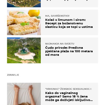
poznat po svojem "bijelom
zlatu"
MA, SAVRŠENSTVO!
Kolač s limunom i sirom:
Recept za božanstvenu
slasticu koja se topi u ustima
NAJMANJA NA SVIJETU
Čudo prirode: Predivna
pješčana plaža na 100 metara
od mora
ZDRAVLJE
"VRHUNAC" ŽENSKOG SEKSUALNOG ISKUSTVA
Kako do vaginalnog
orgazma? Samo 18 % žena
može ga doživjeti isključivo
na ovaj način