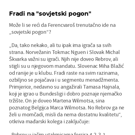
Fradi na "sovjetski pogon"
Može li se reći da Ferencvaroš trenutačno ide na
„sovjetski pogon“?
„Da, tako nekako, ali tu ipak ima igrača sa svih
strana. Norvežanin Tokmac Nguen i Slovak Michal
Škvarka važni su igrači. Njih nije doveo Rebrov, ali
stigli su u njegovom mandatu. Slovenac Miha Blažić
od ranije je u klubu. Fradi raste na svim razinama,
ozbiljno se pojačava i u segmentu menadžmenta.
Primjerice, nedavno su angažirali Tamasa Hajnala,
koji je igrao u Bundesligi i dobro poznaje njemačko
tržište. On je doveo Martena Wilmotsa, sina
poznatog Belgijca Marca Wilmotsa. No Rebrov ga ne
želi u momčadi, misli da nema dostatnu kvalitetu“,
otkriva mađarski kolega i zaključuje:
„Rebrov u jačim utakmicama forsira 4-2-3-1