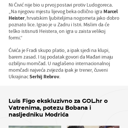
Ni Ćivić nije bio u prvoj postavi protiv Ludogoreca.
„Na njegovu mjestu lijevog beka odlično igra
Marcel
Heister
, hrvatskim ljubiteljima nogometa jako dobro
poznato lice. Igrao je u Zadru i Istri. Mislim da će
teško istisnuti Heistera, on igra u zaista velikoj
formi.“
Ćivića je Fradi skupo platio, a ipak sjedi na klupi,
barem zasad. I taj podatak govori da Mađari imaju
ozbiljnu momčad. U naglašeno internacionalnoj
momčadi najveća zvijezda ipak je trener, čuveni
Ukrajinac
Serhij Rebrov
.
Luis Figo ekskluzivno za GOL.hr o
Vatrenima, potezu Bobana i
nasljedniku Modrića