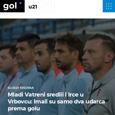
u21
u21
SLIJEDI ŠVEDSKA
Mladi Vatreni sredili i Irce u
Vrbovcu: Imali su samo dva udarca
prema golu