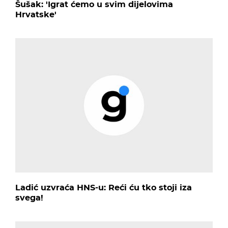
Šušak: 'Igrat ćemo u svim dijelovima
Hrvatske'
Ladić uzvraća HNS-u: Reći ću tko stoji iza
svega!