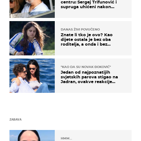
centru: Sergej Trifunović i
supruga uhićeni nakon
svađe!
DANAS ŽIVI POVUČENO
Znate li tko je ovo? Kao
dijete ostala je bez oba
roditelja, a onda i bez
milijuna koje je trebala
naslijediti
"KAO DA SU NOVAK ĐOKOVIĆ"
Jedan od najpoznatijih
svjetskih parova stigao na
Jadran, ovakve reakcije
vjerojatno nisu očekivali
ZABAVA
HMM…