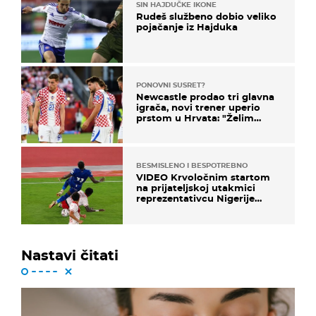
SIN HAJDUČKE IKONE
Rudeš službeno dobio veliko
pojačanje iz Hajduka
PONOVNI SUSRET?
Newcastle prodao tri glavna
igrača, novi trener uperio
prstom u Hrvata: "Želim
njega!"
BESMISLENO I BESPOTREBNO
VIDEO Krvoločnim startom
na prijateljskoj utakmici
reprezentativcu Nigerije
završila sezona!
Nastavi čitati