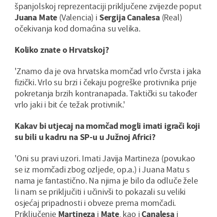
španjolskoj reprezentaciji priključene zvijezde poput
Juana Mate
(Valencia) i
Sergija Canalesa
(Real)
očekivanja kod domaćina su velika.
Koliko znate o Hrvatskoj?
'Znamo da je ova hrvatska momčad vrlo čvrsta i jaka
fizički. Vrlo su brzi i čekaju pogreške protivnika prije
pokretanja brzih kontranapada. Taktički su također
vrlo jaki i bit će težak protivnik.'
Kakav bi utjecaj na momčad mogli imati igrači koji
su bili u kadru na SP-u u Južnoj Africi?
'Oni su pravi uzori. Imati Javija Martineza (povukao
se iz momčadi zbog ozljede, op.a.) i Juana Matu s
nama je fantastično. Na njima je bilo da odluče žele
li nam se priključiti i učinivši to pokazali su veliki
osjećaj pripadnosti i obveze prema momčadi.
Priključenje
Martineza
i
Mate
, kao i
Canalesa
i