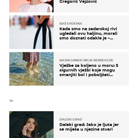
Gregorić Vejzović
BAŠ EFEKTNA
Kada smo na zadarskoj rivi
ugledali ovu haljinu, morali
smo doznati odakle je –
košta samo 18 eura
NAJSIGURNIJI OBLIK REKREACIJE
Vježbe za koljeno u moru: 5
sigurnih vježbi koje mogu
smanjiti bol i poboljšati
pokretljivost
TV
DALEKI GRAD
Daleki grad: Jako je ljuta jer
se miješa u njezine stvari