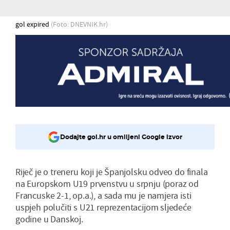
gol expired
(Foto: DNEVNIK.hr)
Dodajte gol.hr u omiljeni Google izvor
Riječ je o treneru koji je Španjolsku odveo do finala
na Europskom U19 prvenstvu u srpnju (poraz od
Francuske 2-1, op.a.), a sada mu je namjera isti
uspjeh polučiti s U21 reprezentacijom sljedeće
godine u Danskoj.