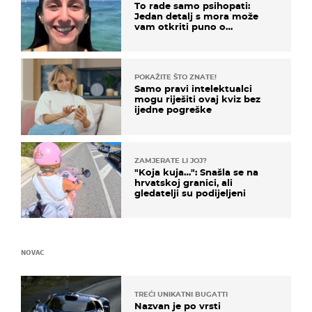
To rade samo psihopati:
Jedan detalj s mora može
vam otkriti puno o
prijateljima
POKAŽITE ŠTO ZNATE!
Samo pravi intelektualci
mogu riješiti ovaj kviz bez
ijedne pogreške
ZAMJERATE LI JOJ?
"Koja kuja…": Snašla se na
hrvatskoj granici, ali
gledatelji su podijeljeni
NOVAC
TREĆI UNIKATNI BUGATTI
Nazvan je po vrsti