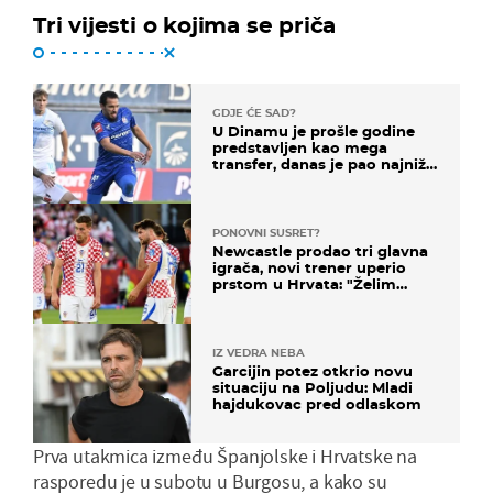
Tri vijesti o kojima se priča
GDJE ĆE SAD?
U Dinamu je prošle godine
predstavljen kao mega
transfer, danas je pao najniže
u karijeri
PONOVNI SUSRET?
Newcastle prodao tri glavna
igrača, novi trener uperio
prstom u Hrvata: "Želim
njega!"
IZ VEDRA NEBA
Garcijin potez otkrio novu
situaciju na Poljudu: Mladi
hajdukovac pred odlaskom
Prva utakmica između Španjolske i Hrvatske na
rasporedu je u subotu u Burgosu, a kako su