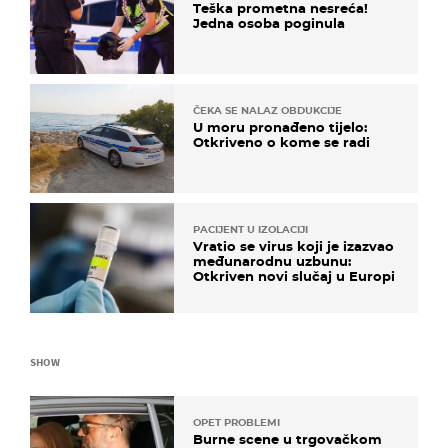
Teška prometna nesreća!
Jedna osoba poginula
ČEKA SE NALAZ OBDUKCIJE
U moru pronađeno tijelo:
Otkriveno o kome se radi
PACIJENT U IZOLACIJI
Vratio se virus koji je izazvao
međunarodnu uzbunu:
Otkriven novi slučaj u Europi
SHOW
OPET PROBLEMI
Burne scene u trgovačkom