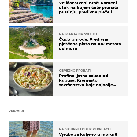
Veličanstveni Brač: Kameni
otok na kojem ćete pronaći
pustinju, predivne plaže i
uzbudljivu hranu
NAJMANJA NA SVIJETU
Čudo prirode: Predivna
pješčana plaža na 100 metara
od mora
OBVEZNO PROBATI!
Prefina ljetna salata od
kupusa: Kremasto
savršenstvo koje najbolje
paše uz pečeno meso
ZDRAVLJE
NAJSIGURNIJI OBLIK REKREACIJE
Vježbe za koljeno u moru: 5