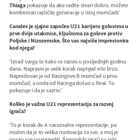
Thiaga
pokazuje da ako radite stvari dobro, možete
kombinirati različite generacije u istoj momčadi.'
Canales je sjajno započeo U21 karijeru golovima u
prve dvije utakmice, ključnima za golove protiv
Poljske i Nizozemske. Što vas najviše impresionira
kod njega?
'Iznad svega to kako se razvio u posljednjih godinu
dana. Napravio je velik korak naprijed vrlo brzo.
Napredovao je od Racingove B momčad u prvu
momčad, a onda od Racinga došao u Real. To
pokazuje i da je sazrio.'
Koliko je važna U21 reprezentacija za razvoj
igrača?
'To je korak do A nacionalne reprezentacije, pa
mislim da je to velika motivacija za sve, a moj je
posao sve unaprijediti. Španjolski igrači su vrlo