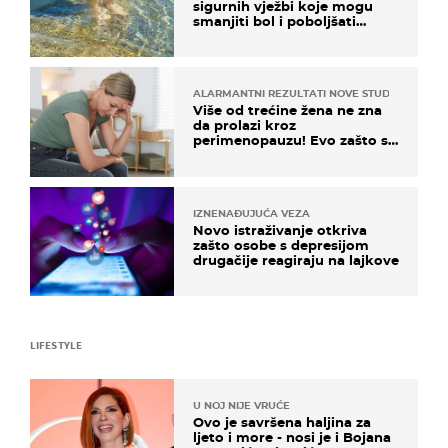
sigurnih vježbi koje mogu
smanjiti bol i poboljšati
pokretljivost
ALARMANTNI REZULTATI NOVE STUDIJE
Više od trećine žena ne zna
da prolazi kroz
perimenopauzu! Evo zašto su
simptomi toliko zbunjujući
IZNENAĐUJUĆA VEZA
Novo istraživanje otkriva
zašto osobe s depresijom
drugačije reagiraju na lajkove
LIFESTYLE
U NOJ NIJE VRUĆE
Ovo je savršena haljina za
ljeto i more - nosi je i Bojana