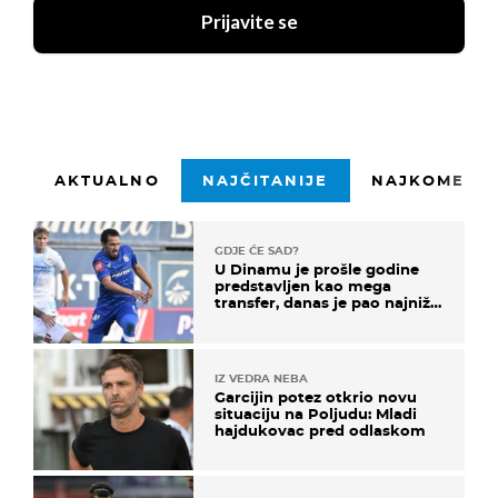
Prijavite se
AKTUALNO
NAJČITANIJE
NAJKOMENTI
GDJE ĆE SAD?
U Dinamu je prošle godine
predstavljen kao mega
transfer, danas je pao najniže
u karijeri
IZ VEDRA NEBA
Garcijin potez otkrio novu
situaciju na Poljudu: Mladi
hajdukovac pred odlaskom