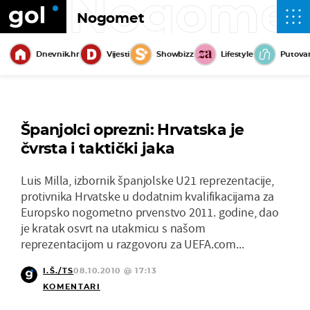
Nogome
Nogomet
Dnevnik.hr
Vijesti
Showbizz
Lifestyle
Putova
Španjolci oprezni: Hrvatska je
čvrsta i taktički jaka
Luis Milla, izbornik španjolske U21 reprezentacije,
protivnika Hrvatske u dodatnim kvalifikacijama za
Europsko nogometno prvenstvo 2011. godine, dao
je kratak osvrt na utakmicu s našom
reprezentacijom u razgovoru za UEFA.com...
I.Š./TS
08.10.2010 @ 17:13
KOMENTARI