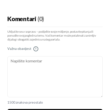
Komentari
(0)
Uključite se u raspravu – podijelite svoje mišljenje, postavite pitanja ili
ponudite svoj pogled na temu. Vaš komentar može potaknuti zanimljiv
dijalog i obogatiti zajednicu našeg portala.
Važna obavijest
!
1500 znakova preostalo