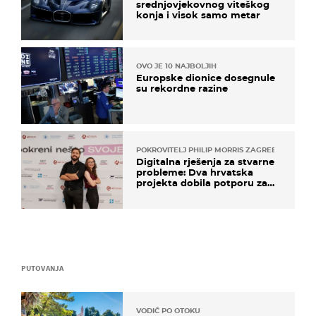
srednjovjekovnog viteškog
konja i visok samo metar
OVO JE 10 NAJBOLJIH
Europske dionice dosegnule
su rekordne razine
POKROVITELJ PHILIP MORRIS ZAGREB
Digitalna rješenja za stvarne
probleme: Dva hrvatska
projekta dobila potporu za
razvoj
PUTOVANJA
VODIČ PO OTOKU