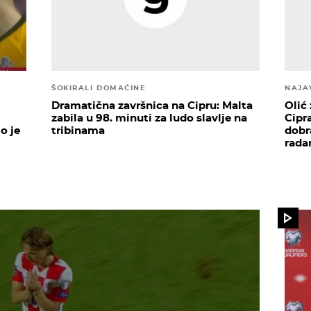
ŠOKIRALI DOMAĆINE
NAJA
Dramatična završnica na Cipru: Malta
Olić
zabila u 98. minuti za ludo slavlje na
Cipra
o je
tribinama
dobr
rada