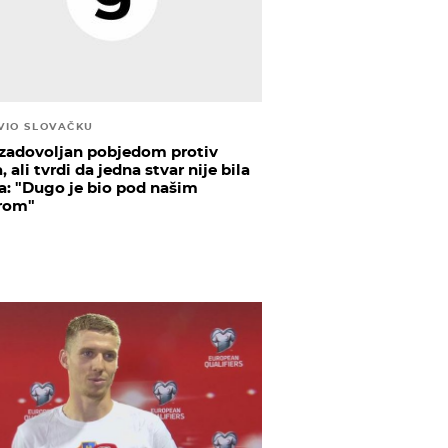
VIO SLOVAČKU
 zadovoljan pobjedom protiv
, ali tvrdi da jedna stvar nije bila
a: "Dugo je bio pod našim
rom"