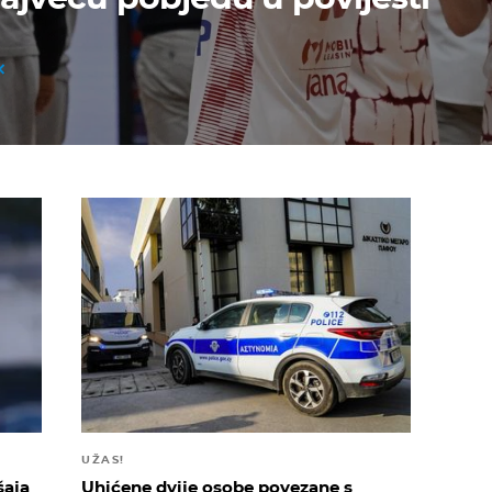
UŽAS!
šaja
Uhićene dvije osobe povezane s