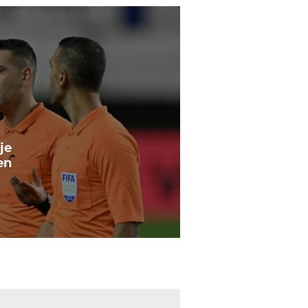
je
en