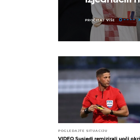
PROČITAJ VIŠE
POGLEDAJTE SITUACIJU
VIDEO Susjedi remizirali uoči okr