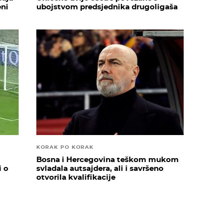
eni
ubojstvom predsjednika drugoligaša
KORAK PO KORAK
Bosna i Hercegovina teškom mukom
i o
svladala autsajdera, ali i savršeno
otvorila kvalifikacije