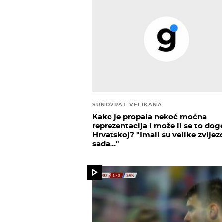
SUNOVRAT VELIKANA
Kako je propala nekoć moćna
reprezentacija i može li se to dog
Hrvatskoj? "Imali su velike zvijez
sada..."