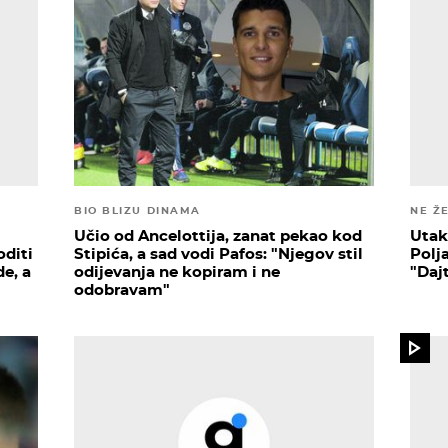
BIO BLIZU DINAMA
NE Ž
Učio od Ancelottija, zanat pekao kod
Utak
oditi
Stipića, a sad vodi Pafos: "Njegov stil
Polja
de, a
odijevanja ne kopiram i ne
"Daj
odobravam"