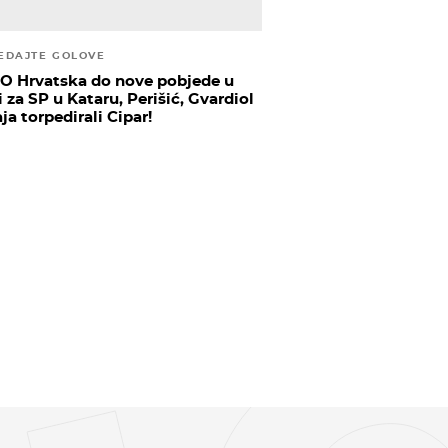
EDAJTE GOLOVE
O Hrvatska do nove pobjede u
 za SP u Kataru, Perišić, Gvardiol
aja torpedirali Cipar!