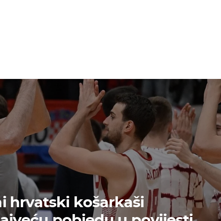
 hrvatski košarkaši
najveću pobjedu u povijesti