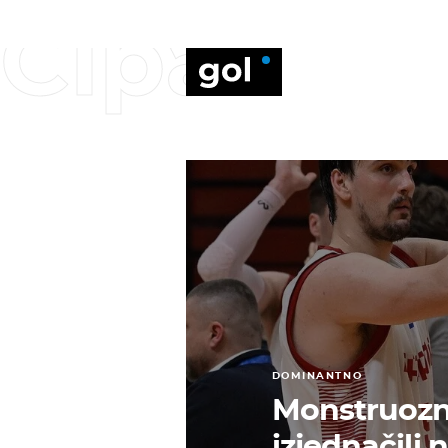
Cipar
DOMINANTNO
Monstruozni
izjednačili 