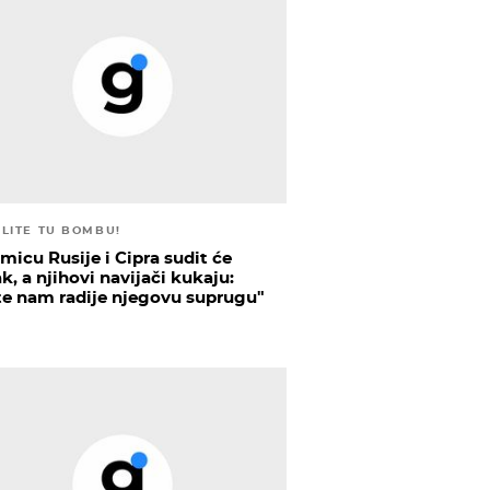
ELITE TU BOMBU!
micu Rusije i Cipra sudit će
k, a njihovi navijači kukaju:
te nam radije njegovu suprugu"