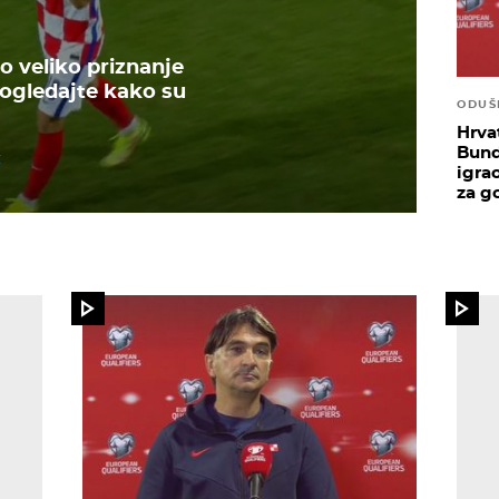
o veliko priznanje
Pogledajte kako su
ODUŠ
Hrva
Bunde
igrao
za g