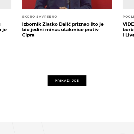
SKORO SAVRŠENO
POGL
u
Izbornik Zlatko Dalić priznao što je
VIDE
 je
bio jedini minus utakmice protiv
borbi
Cipra
i Liv
PRIKAŽI JOŠ