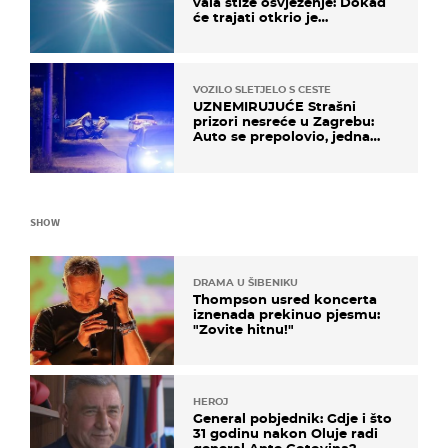
vala stiže osvježenje: Dokad
će trajati otkrio je
meteorolog
VOZILO SLETJELO S CESTE
UZNEMIRUJUĆE Strašni
prizori nesreće u Zagrebu:
Auto se prepolovio, jedna
osoba poginula
SHOW
DRAMA U ŠIBENIKU
Thompson usred koncerta
iznenada prekinuo pjesmu:
"Zovite hitnu!"
HEROJ
General pobjednik: Gdje i što
31 godinu nakon Oluje radi
general Ante Gotovina?