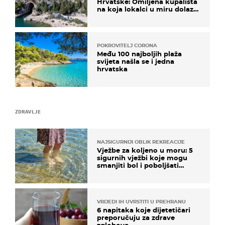
Hrvatske: Omiljena kupališta
na koja lokalci u miru dolaze
roniti i skakati u more
POKROVITELJ CORONA
Među 100 najboljih plaža
svijeta našla se i jedna
hrvatska
ZDRAVLJE
NAJSIGURNIJI OBLIK REKREACIJE
Vježbe za koljeno u moru: 5
sigurnih vježbi koje mogu
smanjiti bol i poboljšati
pokretljivost
VRIJEDI IH UVRSTITI U PREHRANU
6 napitaka koje dijetetičari
preporučuju za zdrave