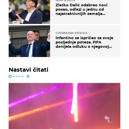
NOVI IZAZOV
Zlatko Dalić odabrao novi
posao, odlazi u jednu od
najatraktivnijih zemalja
svijeta
UZDRMANA STOLICA
Infantino se ispričao za svoje
posljednje poteze, FIFA
donijela odluku o njegovoj
sudbini
Nastavi čitati