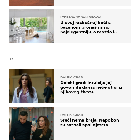
I TERASA JE SAN SNOVA!
U ovoj raskošnoj kući s
bazenom pronašli smo
najelegantniju, a možda i
najljepšu bijelu kuhinju
TV
DALEKI GRAD
Daleki grad: Intuicija joj
govori da danas neće otići iz
njihovog života
DALEKI GRAD
Sreći nema kraja! Napokon
su saznali spol djeteta