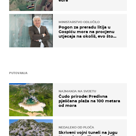
eura
MINISTARSTVO ODLUČILO
Pogon za preradu litija u
Gospiću mora na procjenu
utjecaja na okoliš, evo što
kaže ulagač
PUTOVANJA
NAJMANJA NA SVIJETU
Čudo prirode: Predivna
pješčana plaža na 100 metara
od mora
NEDALEKO OD PLOČA
Skriveni vojni tuneli na jugu