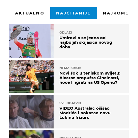
AKTUALNO
NAJČITANIJE
NAJKOMENTI
ODLAZI
Umirovila se jedna od
najboljih skijašica novog
doba
NEMA KRAJA
Novi šok u teniskom svijetu:
Alcaraz propušta Cincinatti,
hoće li igrati na US Openu?
SVE OBJAVIO
VIDEO Australac ošišao
Modrića i pokazao novu
Lukinu frizuru