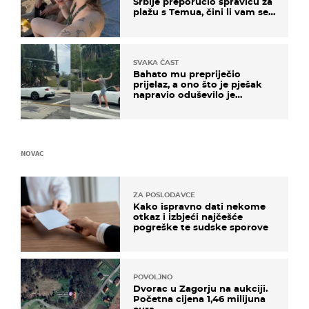
Srbije preporučio spravicu za
plažu s Temua, čini li vam se
ovo sigurnim?
SVAKA ČAST
Bahato mu prepriječio
prijelaz, a ono što je pješak
napravio oduševilo je
društvene mreže
NOVAC
ZA POSLODAVCE
Kako ispravno dati nekome
otkaz i izbjeći najčešće
pogreške te sudske sporove
POVOLJNO
Dvorac u Zagorju na aukciji.
Početna cijena 1,46 milijuna