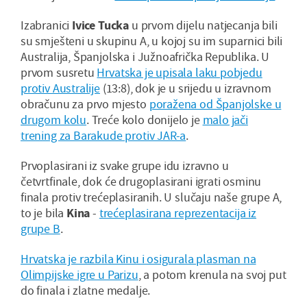
Izabranici
Ivice Tucka
u prvom dijelu natjecanja bili
su smješteni u skupinu A, u kojoj su im suparnici bili
Australija, Španjolska i Južnoafrička Republika. U
prvom susretu
Hrvatska je upisala laku pobjedu
protiv Australije
(13:8), dok je u srijedu u izravnom
obračunu za prvo mjesto
poražena od Španjolske u
drugom kolu
. Treće kolo donijelo je
malo jači
trening za Barakude protiv JAR-a
.
Prvoplasirani iz svake grupe idu izravno u
četvrtfinale, dok će drugoplasirani igrati osminu
finala protiv trećeplasiranih. U slučaju naše grupe A,
to je bila
Kina
-
trećeplasirana reprezentacija iz
grupe B
.
Hrvatska je razbila Kinu i osigurala plasman na
Olimpijske igre u Parizu
, a potom krenula na svoj put
do finala i zlatne medalje.