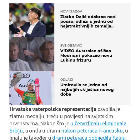
NOVI IZAZOV
Zlatko Dalić odabrao novi
posao, odlazi u jednu od
najatraktivnijih zemalja
svijeta
SVE OBJAVIO
VIDEO Australac ošišao
Modrića i pokazao novu
Lukinu frizuru
ODLAZI
Umirovila se jedna od
najboljih skijašica novog
doba
Hrvatska vaterpolska reprezentacija
osvojila je
zlatnu medalju, treću u povijesti na svjetskim
prvenstvima. Nakon što je
u četvrtfinalu eliminirala
Srbiju
, a onda u drami
nakon peteraca Francusku
, u
finalu je također u
drami peteraca pobijedila Italiju
.