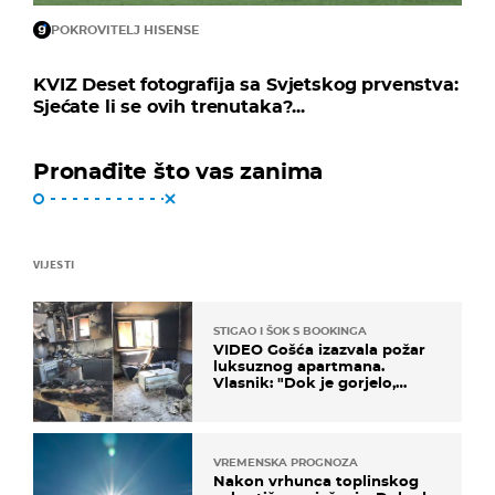
POKROVITELJ HISENSE
KVIZ Deset fotografija sa Svjetskog prvenstva:
Sjećate li se ovih trenutaka?...
Pronađite što vas zanima
VIJESTI
STIGAO I ŠOK S BOOKINGA
VIDEO Gošća izazvala požar
luksuznog apartmana.
Vlasnik: "Dok je gorjelo,
smijali su se, pili i pokazivali
mi srednji prst"
VREMENSKA PROGNOZA
Nakon vrhunca toplinskog