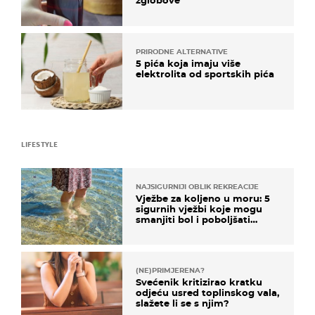
zglobove
PRIRODNE ALTERNATIVE
5 pića koja imaju više
elektrolita od sportskih pića
LIFESTYLE
NAJSIGURNIJI OBLIK REKREACIJE
Vježbe za koljeno u moru: 5
sigurnih vježbi koje mogu
smanjiti bol i poboljšati
pokretljivost
(NE)PRIMJERENA?
Svećenik kritizirao kratku
odjeću usred toplinskog vala,
slažete li se s njim?