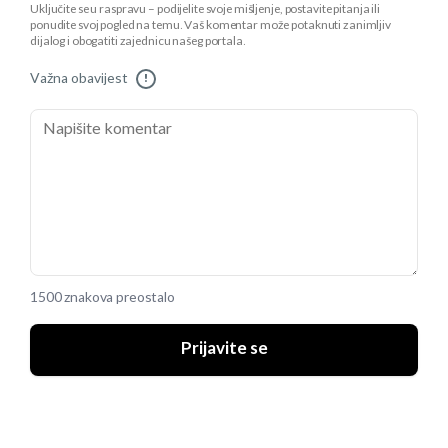
Uključite se u raspravu – podijelite svoje mišljenje, postavite pitanja ili
ponudite svoj pogled na temu. Vaš komentar može potaknuti zanimljiv
dijalog i obogatiti zajednicu našeg portala.
Važna obavijest
!
1500 znakova preostalo
Prijavite se