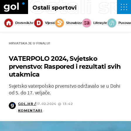
Ostali sp
Ostali sportovi
Dnevnik.hr
Vijesti
Showbizz
Lifestyle
Putova
HRVATSKA JE U FINALU!
VATERPOLO 2024, Svjetsko
prvenstvo: Raspored i rezultati svih
utakmica
Svjetsko vaterpolsko prvenstvo održavalo se u Dohi
od 5. do 17. veljače.
GOL.HR /
17.02.2024 @ 13:42
KOMENTARI