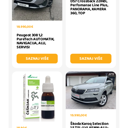
DS7 Crossback 2.0Hdi,
Perfomanse Line Plus,
PANORAMA, KAMERA
360, TOP
18.990,00 €
Peugeot 308 1,2
PureTech AUTOMATIK,
NAVIGACIJA, ALU,
SERVISI
SAZNAJ VIŠE
SAZNAJ VIŠE
19.990,00 €
Škoda Karoq Selection
1.5 TSI -1 VLASNIK-ALU-
18,90 €