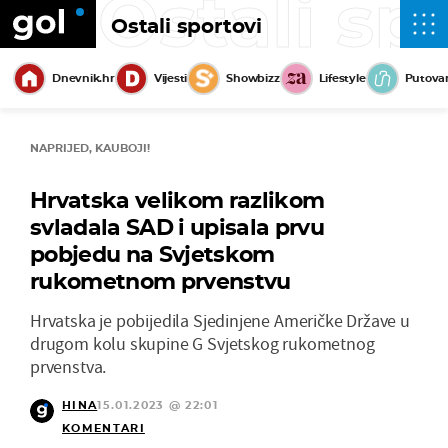
Ostali sp
Ostali sportovi
Dnevnik.hr
Vijesti
Showbizz
Lifestyle
Putova
NAPRIJED, KAUBOJI!
Hrvatska velikom razlikom
svladala SAD i upisala prvu
pobjedu na Svjetskom
rukometnom prvenstvu
Hrvatska je pobijedila Sjedinjene Američke Države u
drugom kolu skupine G Svjetskog rukometnog
prvenstva.
HINA
15.01.2023 @ 22:01
KOMENTARI