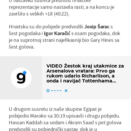
U nastavku susreta prednost hrvatske
reprezentacije samo nastavila rasti, a na koncu je
završilo s velikih +18 (40:22).
Hrvatsku su do pobjede predvodili
Josip Šarac
s
šest pogodaka i
Igor Karačić
s osam pogodaka, dok
je na suprotnoj strani najefikasniji bio Gary Hines sa
šest golova.
VIDEO Žestok kraj utakmice za
Arsenalova vratara: Prvo ga
rukom udario Richarlison, a
onda i navijač Tottenhama
nogom
U drugom susretu iz naše skupine Egipat je
pobijedio Maroko sa 30:19 upisavši i drugu pobjedu.
Hassan Kaddah sa sedam i Akram Saad s pet golova
predvodili su pobjednički sastav, dok je u