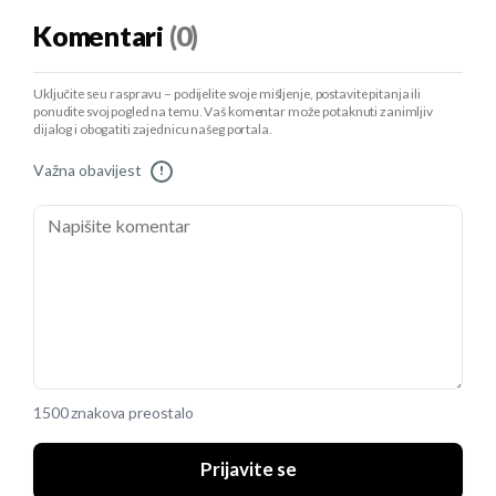
Komentari
(0)
Uključite se u raspravu – podijelite svoje mišljenje, postavite pitanja ili
ponudite svoj pogled na temu. Vaš komentar može potaknuti zanimljiv
dijalog i obogatiti zajednicu našeg portala.
Važna obavijest
!
1500 znakova preostalo
Prijavite se