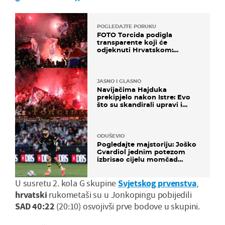
POGLEDAJTE PORUKU
FOTO Torcida podigla
transparente koji će
odjeknuti Hrvatskom:
Prozvali "moralne vertikale"
JASNO I GLASNO
Navijačima Hajduka
prekipjelo nakon Istre: Evo
što su skandirali upravi i
predsjedniku Biliću
ODUŠEVIO
Pogledajte majstoriju: Joško
Gvardiol jednim potezom
izbrisao cijelu momčad
Atletica
U susretu 2. kola G skupine
Svjetskog prvenstva
,
hrvatski
rukometaši su u Jonkopingu pobijedili
SAD
40:22
(20:10) osvojivši prve bodove u skupini.