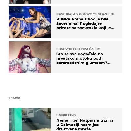
kotača
NASTUPALA S GOTOVO 70 GLAZBENIKA
Pulska Arena sinoć je bila
Severinina! Pogledajte
prizore sa spektakla koji je
rasprodan mjesec dana ranije
PONOVNO POD POVEĆALOM
Što se sve događalo na
hrvatskom otoku pod
osramoćenim glumcem?
Bizarni prizori i danas
izazivaju nevjericu
ZABAVA
URNEBESNO
Nema ribe! Natpis na tržnici
u Dalmaciji nasmijao
društvene mreže