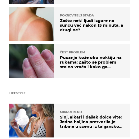
POKROVITELJ STADA
Zašto neki ljudi izgore na
suncu već nakon 15 minuta, a
drugi ne?
ČEST PROBLEM
Pucanje kože oko noktiju na
rukama: Zašto se problem
stalno vraća i kako ga
zaustaviti?
LIFESTYLE
MIKROTREND
Sinj, alkari i dašak dolce vite:
Jedna haljina pretvorila je
tribine u scenu iz talijanskog
filma