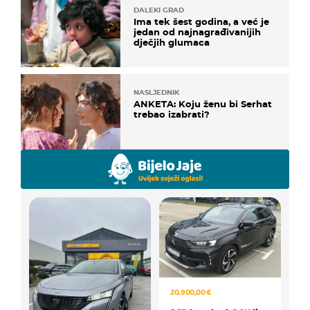
DALEKI GRAD
Ima tek šest godina, a već je
jedan od najnagrađivanijih
dječjih glumaca
NASLJEDNIK
ANKETA: Koju ženu bi Serhat
trebao izabrati?
20.900,00 €