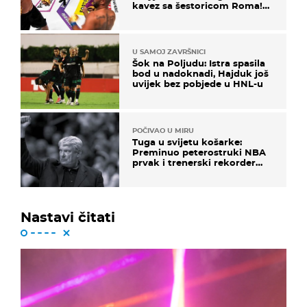
kavez sa šestoricom Roma!
Pogledajte kako je završilo
U SAMOJ ZAVRŠNICI
Šok na Poljudu: Istra spasila
bod u nadoknadi, Hajduk još
uvijek bez pobjede u HNL-u
POČIVAO U MIRU
Tuga u svijetu košarke:
Preminuo peterostruki NBA
prvak i trenerski rekorder
lige
Nastavi čitati