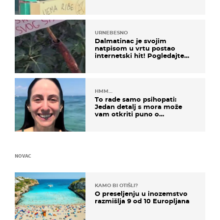
URNEBESNO
Dalmatinac je svojim
natpisom u vrtu postao
internetski hit! Pogledajte
što je napisao
HMM…
To rade samo psihopati:
Jedan detalj s mora može
vam otkriti puno o
prijateljima
NOVAC
KAMO BI OTIŠLI?
O preseljenju u inozemstvo
razmišlja 9 od 10 Europljana