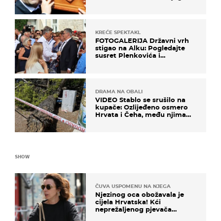
izručenje naručili posebno
vozilo
KREĆE SPEKTAKL
FOTOGALERIJA Državni vrh
stigao na Alku: Pogledajte
susret Plenkovića i
Milanovića
DRAMA NA OBALI
VIDEO Stablo se srušilo na
kupače: Ozlijeđeno osmero
Hrvata i Čeha, među njima
ima i djece
SHOW
ČUVA USPOMENU NA NJEGA
Njezinog oca obožavala je
cijela Hrvatska! Kći
neprežaljenog pjevača
projurila špicom na dva