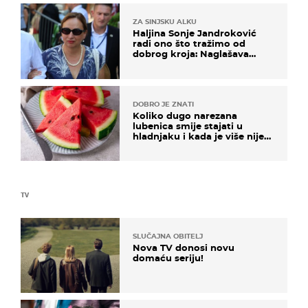
ZA SINJSKU ALKU
Haljina Sonje Jandroković
radi ono što tražimo od
dobrog kroja: Naglašava
struk, a sada je i na sniženju
DOBRO JE ZNATI
Koliko dugo narezana
lubenica smije stajati u
hladnjaku i kada je više nije
sigurno jesti?
TV
SLUČAJNA OBITELJ
Nova TV donosi novu
domaću seriju!