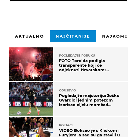
AKTUALNO
NAJČITANIJE
NAJKOMENTI
POGLEDAJTE PORUKU
FOTO Torcida podigla
transparente koji će
odjeknuti Hrvatskom:
Prozvali "moralne vertikale"
ODUŠEVIO
Pogledajte majstoriju: Joško
Gvardiol jednim potezom
izbrisao cijelu momčad
Atletica
POLJACI...
VIDEO Boksao je s Kličkom i
Furyjem, a sad su ga stavili u