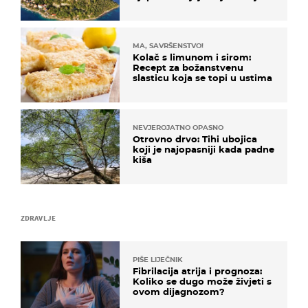
poznat po svojem "bijelom
zlatu"
MA, SAVRŠENSTVO!
Kolač s limunom i sirom:
Recept za božanstvenu
slasticu koja se topi u ustima
NEVJEROJATNO OPASNO
Otrovno drvo: Tihi ubojica
koji je najopasniji kada padne
kiša
ZDRAVLJE
PIŠE LIJEČNIK
Fibrilacija atrija i prognoza:
Koliko se dugo može živjeti s
ovom dijagnozom?