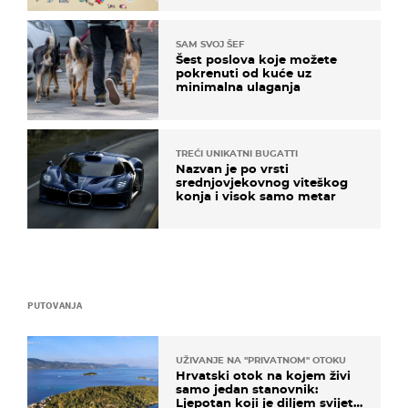
SAM SVOJ ŠEF
Šest poslova koje možete
pokrenuti od kuće uz
minimalna ulaganja
TREĆI UNIKATNI BUGATTI
Nazvan je po vrsti
srednjovjekovnog viteškog
konja i visok samo metar
PUTOVANJA
UŽIVANJE NA "PRIVATNOM" OTOKU
Hrvatski otok na kojem živi
samo jedan stanovnik:
Ljepotan koji je diljem svijeta