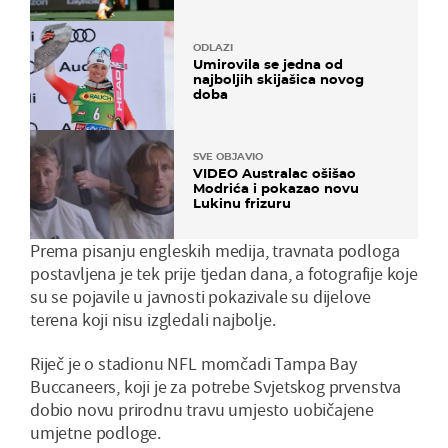
ODLAZI
Umirovila se jedna od
najboljih skijašica novog
doba
SVE OBJAVIO
VIDEO Australac ošišao
Modrića i pokazao novu
Lukinu frizuru
Prema pisanju engleskih medija, travnata podloga
postavljena je tek prije tjedan dana, a fotografije koje
su se pojavile u javnosti pokazivale su dijelove
terena koji nisu izgledali najbolje.
Riječ je o stadionu NFL momčadi Tampa Bay
Buccaneers, koji je za potrebe Svjetskog prvenstva
dobio novu prirodnu travu umjesto uobičajene
umjetne podloge.