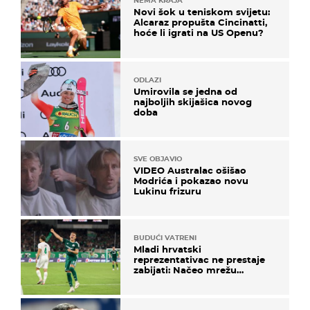
NEMA KRAJA
Novi šok u teniskom svijetu:
Alcaraz propušta Cincinatti,
hoće li igrati na US Openu?
ODLAZI
Umirovila se jedna od
najboljih skijašica novog
doba
SVE OBJAVIO
VIDEO Australac ošišao
Modrića i pokazao novu
Lukinu frizuru
BUDUĆI VATRENI
Mladi hrvatski
reprezentativac ne prestaje
zabijati: Načeo mrežu
bugarskog velikana