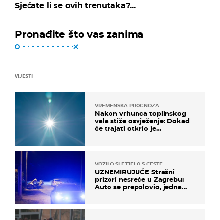
Sjećate li se ovih trenutaka?...
Pronađite što vas zanima
VIJESTI
VREMENSKA PROGNOZA
Nakon vrhunca toplinskog
vala stiže osvježenje: Dokad
će trajati otkrio je
meteorolog
VOZILO SLETJELO S CESTE
UZNEMIRUJUĆE Strašni
prizori nesreće u Zagrebu:
Auto se prepolovio, jedna
osoba poginula