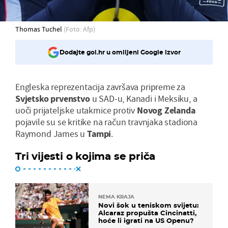
Thomas Tuchel
(Foto: Afp)
Dodajte gol.hr u omiljeni Google izvor
Engleska reprezentacija završava pripreme za
Svjetsko
prvenstvo
u SAD-u, Kanadi i Meksiku, a
uoči prijateljske utakmice protiv
Novog
Zelanda
pojavile su se kritike na račun travnjaka stadiona
Raymond James u
Tampi
.
Tri vijesti o kojima se priča
NEMA KRAJA
Novi šok u teniskom svijetu:
Alcaraz propušta Cincinatti,
hoće li igrati na US Openu?