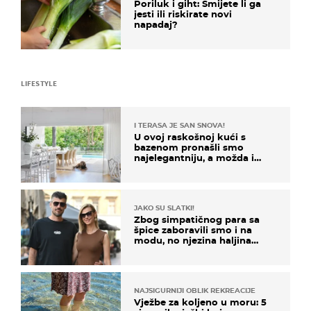
Poriluk i giht: Smijete li ga
jesti ili riskirate novi
napadaj?
LIFESTYLE
I TERASA JE SAN SNOVA!
U ovoj raskošnoj kući s
bazenom pronašli smo
najelegantniju, a možda i
najljepšu bijelu kuhinju
JAKO SU SLATKI!
Zbog simpatičnog para sa
špice zaboravili smo i na
modu, no njezina haljina
itekako nas se dojmila
NAJSIGURNIJI OBLIK REKREACIJE
Vježbe za koljeno u moru: 5