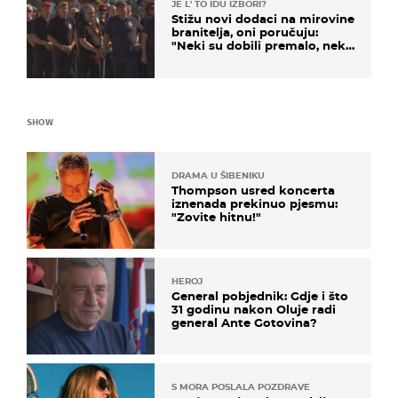
JE L' TO IDU IZBORI?
Stižu novi dodaci na mirovine
branitelja, oni poručuju:
"Neki su dobili premalo, neki
su dobili previše"
SHOW
DRAMA U ŠIBENIKU
Thompson usred koncerta
iznenada prekinuo pjesmu:
"Zovite hitnu!"
HEROJ
General pobjednik: Gdje i što
31 godinu nakon Oluje radi
general Ante Gotovina?
S MORA POSLALA POZDRAVE