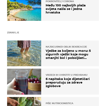
POKROVITELJ CORONA
Među 100 najboljih plaža
svijeta našla se i jedna
hrvatska
ZDRAVLJE
NAJSIGURNIJI OBLIK REKREACIJE
Vježbe za koljeno u moru: 5
sigurnih vježbi koje mogu
smanjiti bol i poboljšati
pokretljivost
VRIJEDI IH UVRSTITI U PREHRANU
6 napitaka koje dijetetičari
preporučuju za zdrave
zglobove
PIŠE NUTRICIONISTICA