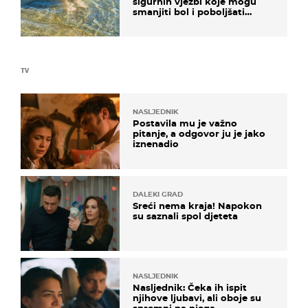
sigurnih vježbi koje mogu
smanjiti bol i poboljšati
pokretljivost
TV
NASLJEDNIK
Postavila mu je važno
pitanje, a odgovor ju je jako
iznenadio
DALEKI GRAD
Sreći nema kraja! Napokon
su saznali spol djeteta
NASLJEDNIK
Nasljednik: Čeka ih ispit
njihove ljubavi, ali oboje su
spremni na njega