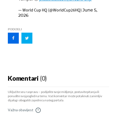
— World Cup HQ (@WorldCup26HQ)
June 5,
2026
PODIJELI
Komentari
(0)
Uključite se u raspravu – podijelite svoje mišljenje, postavite pitanja ili
ponudite svoj pogled na temu. Vaš komentar može potaknuti zanimljiv
dijalog i obogatiti zajednicu našeg portala.
Važna obavijest
!