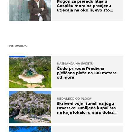
Pogon za preradu litija u
Gospiću mora na procjenu
utjecaja na okoliš, evo što
kaže ulagač
PUTOVANJA
NAJMANJA NA SVIJETU
Čudo prirode: Predivna
pješčana plaža na 100 metara
od mora
NEDALEKO OD PLOČA
Skriveni vojni tuneli na jugu
Hrvatske: Omiljena kupališta
na koja lokalci u miru dolaze
roniti i skakati u more