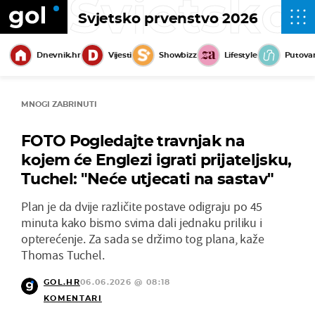
Svjetsko
Svjetsko prvenstvo 2026
Dnevnik.hr
Vijesti
Showbizz
Lifestyle
Putova
MNOGI ZABRINUTI
FOTO Pogledajte travnjak na
kojem će Englezi igrati prijateljsku,
Tuchel: "Neće utjecati na sastav"
Plan je da dvije različite postave odigraju po 45
minuta kako bismo svima dali jednaku priliku i
opterećenje. Za sada se držimo tog plana, kaže
Thomas Tuchel.
GOL.HR
06.06.2026 @ 08:18
KOMENTARI