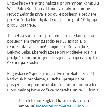
Engleska se trenutno nalazi u pripremnom kampu u
West Palm Beachu na Floridi, a utakmica protiv
Novog Zelanda prva je od dvije posljednje provjere
prije početka Mundijala. Drugu će odigrati 10. lipnja
protiv Kostarike.
Tuchel za sada nema problema s ozljedama, a na
posljednjem treningu radio je s 27 igrača. Dio
reprezentativaca, među kojima su Declan Rice,
Bukayo Saka, Eberechi Eze i Noni Madueke, još nije
priključen momčadi jer su krajem svibnja nastupili u
finalu Lige prvaka.
Engleska će Svjetsko prvenstvo dočekati bez većih
kadrovskih problema, a Tuchel vjeruje da će
posljednje pripremne utakmice pomoći momčadi da
u optimalnoj formi dočeka početak turnira 11. lipnja.
The pitch that England have to play on in
Tampa. 😬
pic.twitter.com/err6DRPsnp