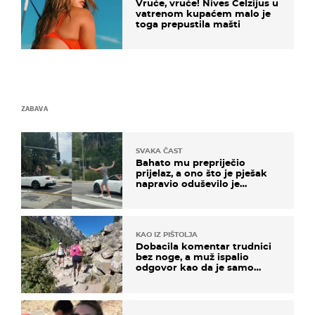
Vruće, vruće! Nives Celzijus u
vatrenom kupaćem malo je
toga prepustila mašti
ZABAVA
SVAKA ČAST
Bahato mu prepriječio
prijelaz, a ono što je pješak
napravio oduševilo je
društvene mreže
KAO IZ PIŠTOLJA
Dobacila komentar trudnici
bez noge, a muž ispalio
odgovor kao da je samo
čekao…