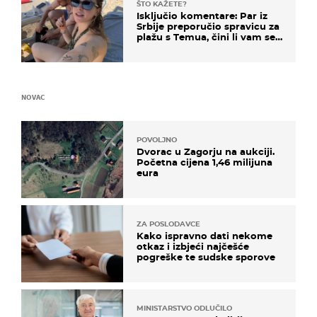
ŠTO KAŽETE?
Isključio komentare: Par iz
Srbije preporučio spravicu za
plažu s Temua, čini li vam se
ovo sigurnim?
NOVAC
POVOLJNO
Dvorac u Zagorju na aukciji.
Početna cijena 1,46 milijuna
eura
ZA POSLODAVCE
Kako ispravno dati nekome
otkaz i izbjeći najčešće
pogreške te sudske sporove
MINISTARSTVO ODLUČILO