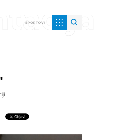
tacija
SPORTOVI
"
iji