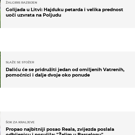
ODGOVORITE
2026 04:38
e shvaćate da su ovakva pitanja jadna, kad
aš kakve su nam šanse, nedostatak
aj ga za Italiju to je njegova domena
ODGOVORITE
NAJČITANIJE
NAJKOMENTIRANIJE