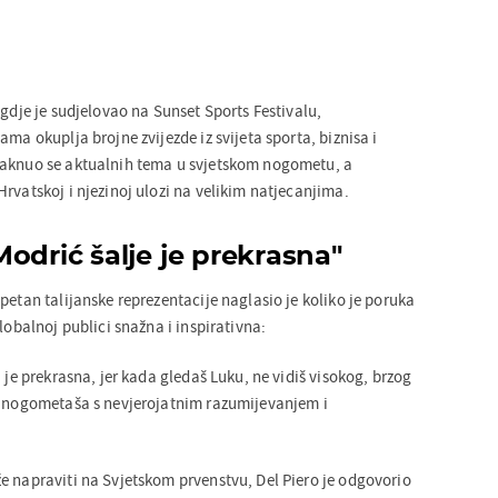
 gdje je sudjelovao na Sunset Sports Festivalu,
ama okuplja brojne zvijezde iz svijeta sporta, biznisa i
taknuo se aktualnih tema u svjetskom nogometu, a
rvatskoj i njezinoj ulozi na velikim natjecanjima.
odrić šalje je prekrasna"
petan talijanske reprezentacije naglasio je koliko je poruka
lobalnoj publici snažna i inspirativna:
u je prekrasna, jer kada gledaš Luku, ne vidiš visokog, brzog
š nogometaša s nevjerojatnim razumijevanjem i
”
e napraviti na Svjetskom prvenstvu, Del Piero je odgovorio