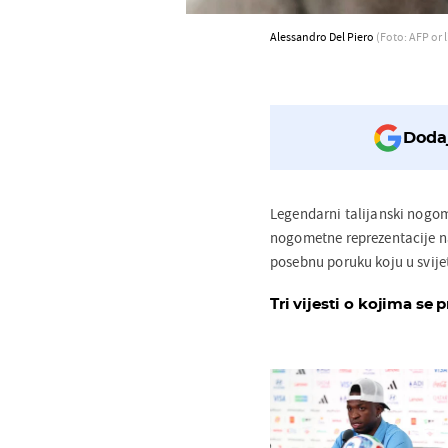
Alessandro Del Piero
(Foto: AFP or 
Dodaj
Legendarni talijanski nogo
nogometne reprezentacije 
posebnu poruku koju u svije
Tri vijesti o kojima se p