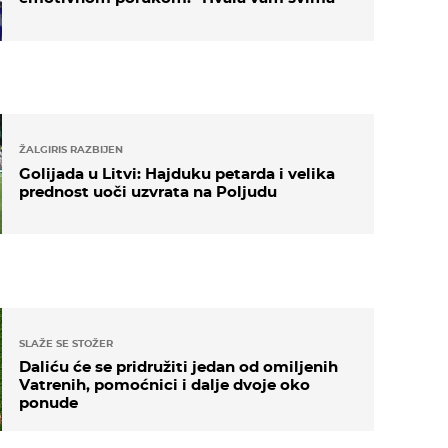
ŽALGIRIS RAZBIJEN
Golijada u Litvi: Hajduku petarda i velika
prednost uoči uzvrata na Poljudu
SLAŽE SE STOŽER
Daliću će se pridružiti jedan od omiljenih
Vatrenih, pomoćnici i dalje dvoje oko
ponude