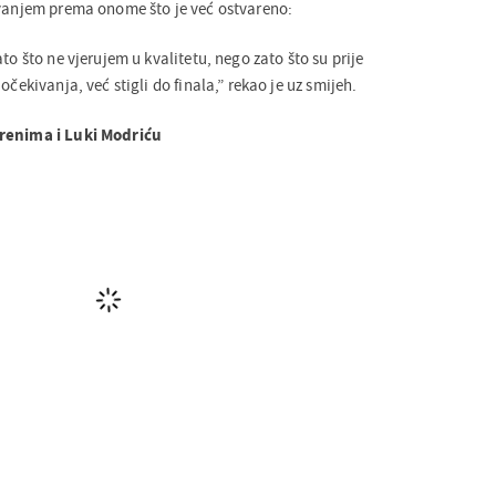
ovanjem prema onome što je već ostvareno:
to što ne vjerujem u kvalitetu, nego zato što su prije
očekivanja, već stigli do finala,” rekao je uz smijeh.
trenima i Luki Modriću
i
(2)
ijelite svoje mišljenje, postavite pitanja ili ponudite svoj
ar može potaknuti zanimljiv dijalog i obogatiti