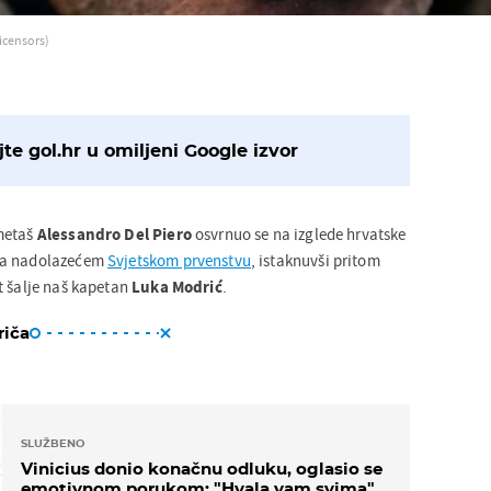
licensors)
te gol.hr u omiljeni Google izvor
metaš
Alessandro
Del
Piero
osvrnuo se na izglede hrvatske
na nadolazećem
Svjetskom prvenstvu
, istaknuvši pritom
t šalje naš kapetan
Luka
Modrić
.
riča
SLUŽBENO
Vinicius donio konačnu odluku, oglasio se
emotivnom porukom: "Hvala vam svima"