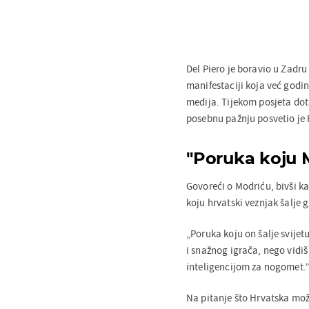
Del Piero je boravio u Zadru
manifestaciji koja već godin
medija. Tijekom posjeta do
posebnu pažnju posvetio je H
"Poruka koju M
Govoreći o Modriću, bivši ka
koju hrvatski veznjak šalje g
„Poruka koju on šalje svijet
i snažnog igrača, nego vidi
inteligencijom za nogomet.
Na pitanje što Hrvatska mož