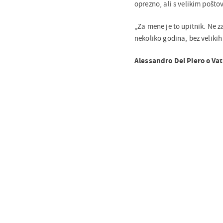
oprezno, ali s velikim pošt
„Za mene je to upitnik. Ne za
nekoliko godina, bez velikih 
Alessandro Del Piero o Va
Komentar
Uključite se u raspravu – pod
pogled na temu. Vaš koment
zajednicu našeg portala.
Važna obavijest
!