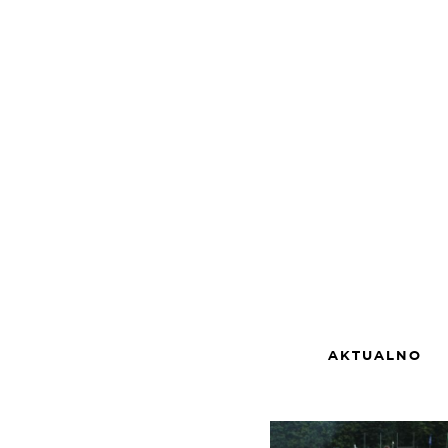
1500 znakova preostalo
Boris Bover
6. li
BB
@bower
Samo treba kretena
Belgijom na Rujevi