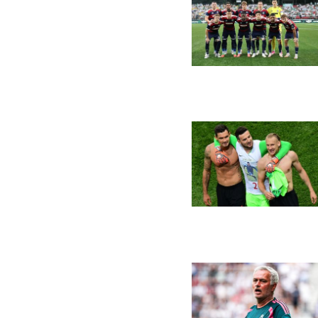
0
1
Moje Ime
6. lip. 
MI
@diskurs
novinarčići kako n
nekoga izvana pit
samopouzdanja? pit
0
0
AKTUALNO