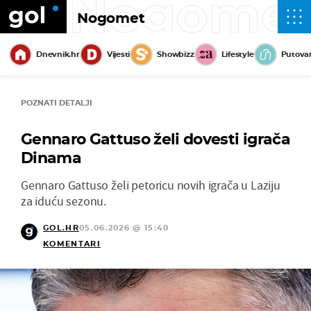
Nogome
Nogomet
Dnevnik.hr
Vijesti
Showbizz
Lifestyle
Putova
POZNATI DETALJI
Gennaro Gattuso želi dovesti igrača
Dinama
Gennaro Gattuso želi petoricu novih igrača u Laziju
za iduću sezonu.
GOL.HR
05.06.2026 @ 15:40
KOMENTARI