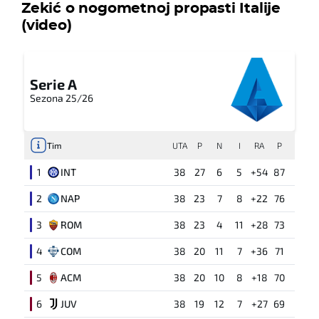
Zekić o nogometnoj propasti Italije
(video)
Serie A
Sezona 25/26
Tim
UTA
P
N
I
RA
P
1
INT
38
27
6
5
+54
87
2
NAP
38
23
7
8
+22
76
3
ROM
38
23
4
11
+28
73
4
COM
38
20
11
7
+36
71
5
ACM
38
20
10
8
+18
70
6
JUV
38
19
12
7
+27
69