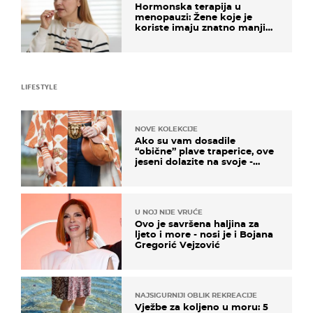
Hormonska terapija u
menopauzi: Žene koje je
koriste imaju znatno manji
rizik od ovoga
LIFESTYLE
NOVE KOLEKCIJE
Ako su vam dosadile
“obične” plave traperice, ove
jeseni dolazite na svoje -
izdvajamo 15 hit modela
U NOJ NIJE VRUĆE
Ovo je savršena haljina za
ljeto i more - nosi je i Bojana
Gregorić Vejzović
NAJSIGURNIJI OBLIK REKREACIJE
Vježbe za koljeno u moru: 5