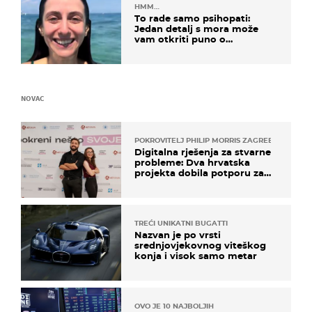
HMM…
To rade samo psihopati:
Jedan detalj s mora može
vam otkriti puno o
prijateljima
NOVAC
POKROVITELJ PHILIP MORRIS ZAGREB
Digitalna rješenja za stvarne
probleme: Dva hrvatska
projekta dobila potporu za
razvoj
TREĆI UNIKATNI BUGATTI
Nazvan je po vrsti
srednjovjekovnog viteškog
konja i visok samo metar
OVO JE 10 NAJBOLJIH