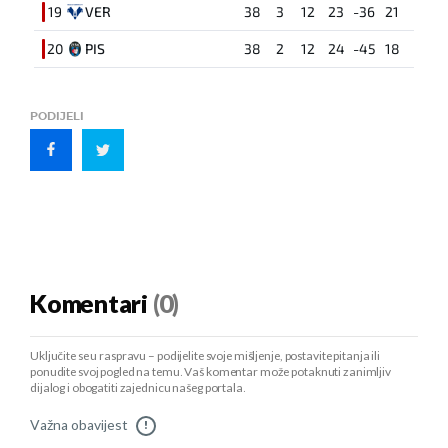
19
VER
38
3
12
23
-36
21
20
PIS
38
2
12
24
-45
18
PODIJELI
Komentari
(0)
Uključite se u raspravu – podijelite svoje mišljenje, postavite pitanja ili
ponudite svoj pogled na temu. Vaš komentar može potaknuti zanimljiv
dijalog i obogatiti zajednicu našeg portala.
Važna obavijest
!