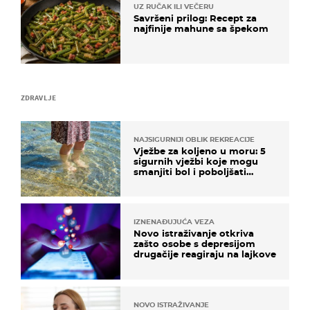
UZ RUČAK ILI VEČERU
Savršeni prilog: Recept za
najfinije mahune sa špekom
ZDRAVLJE
NAJSIGURNIJI OBLIK REKREACIJE
Vježbe za koljeno u moru: 5
sigurnih vježbi koje mogu
smanjiti bol i poboljšati
pokretljivost
IZNENAĐUJUĆA VEZA
Novo istraživanje otkriva
zašto osobe s depresijom
drugačije reagiraju na lajkove
NOVO ISTRAŽIVANJE