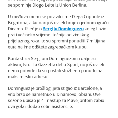
se spominje Diogo Leite iz Union Berlina.
U međuvremenu se pojavilo ime Diega Coppole iz
Brightona, a kuloari još uvijek bruje o jednom igraču
Dinama. Riječ je o
Sergiju Dominguezu
kojeg Lazio
prati već neko vrijeme, točnije od zimskog
prijelaznog roka, te su spremni ponuditi 7 milijuna
eura na ime odštete zagrebačkom klubu.
Kontakti sa Sergijom Dominguezom i dalje su
aktivni, tvrdi La Gazzetta dello Sport, no još uvijek
nema potvrde da su poslali službenu ponudu na
maksimirsku adresu.
Dominguez je prošlog ljeta stigao iz Barcelone, a
vrlo brzo se nametnuo u Dinamovoj obrani. Ove
sezone upisao je 41 nastup za Plave, pritom zabio
dva gola i dodao četiri asistencije.