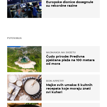
Europske dionice dosegnule
su rekordne razine
PUTOVANJA
NAJMANJA NA SVIJETU
Čudo prirode: Predivna
pješčana plaža na 100 metara
od mora
BON APPETIT!
Majke svih umaka: 5 kultnih
recepata koje moraju znati
svi kuhari