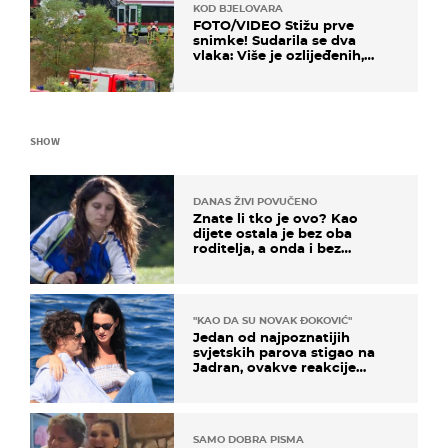
KOD BJELOVARA
FOTO/VIDEO Stižu prve
snimke! Sudarila se dva
vlaka: Više je ozlijeđenih,
hitne službe na terenu
SHOW
DANAS ŽIVI POVUČENO
Znate li tko je ovo? Kao
dijete ostala je bez oba
roditelja, a onda i bez
milijuna koje je trebala
naslijediti
"KAO DA SU NOVAK ĐOKOVIĆ"
Jedan od najpoznatijih
svjetskih parova stigao na
Jadran, ovakve reakcije
vjerojatno nisu očekivali
SAMO DOBRA PISMA