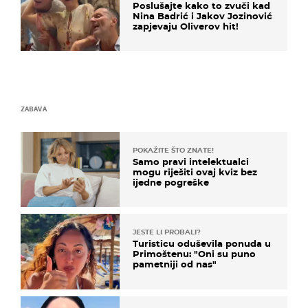
Poslušajte kako to zvuči kad
Nina Badrić i Jakov Jozinović
zapjevaju Oliverov hit!
ZABAVA
POKAŽITE ŠTO ZNATE!
Samo pravi intelektualci
mogu riješiti ovaj kviz bez
ijedne pogreške
JESTE LI PROBALI?
Turisticu oduševila ponuda u
Primoštenu: "Oni su puno
pametniji od nas"