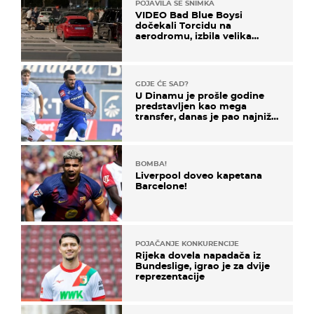
POJAVILA SE SNIMKA
VIDEO Bad Blue Boysi
dočekali Torcidu na
aerodromu, izbila velika
masovna tučnjava
GDJE ĆE SAD?
U Dinamu je prošle godine
predstavljen kao mega
transfer, danas je pao najniže
u karijeri
BOMBA!
Liverpool doveo kapetana
Barcelone!
POJAČANJE KONKURENCIJE
Rijeka dovela napadača iz
Bundeslige, igrao je za dvije
reprezentacije