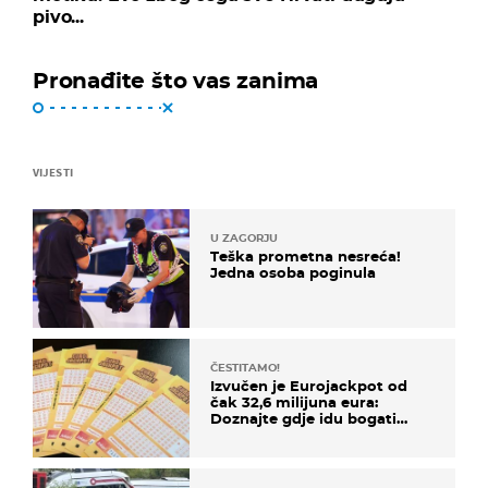
pivo...
Pronađite što vas zanima
VIJESTI
U ZAGORJU
Teška prometna nesreća!
Jedna osoba poginula
ČESTITAMO!
Izvučen je Eurojackpot od
čak 32,6 milijuna eura:
Doznajte gdje idu bogati
dobitci u Hrvatskoj