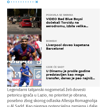
POJAVILA SE SNIMKA
VIDEO Bad Blue Boysi
dočekali Torcidu na
aerodromu, izbila velika
masovna tučnjava
BOMBA!
Liverpool doveo kapetana
Barcelone!
GDJE ĆE SAD?
U Dinamu je prošle godine
predstavljen kao mega
transfer, danas je pao najniže
u karijeri
Legendarni talijanski nogometaš želi dovesti
petoricu igrača u Lazio, no prioritet je obrana,
posebno zbog skorog odlaska Allesija Romagnolija
u Al Sadd. Kao njegova potencijalna zamjena i dalje