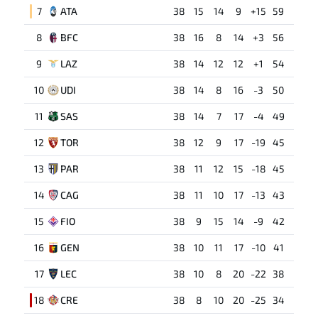
7
ATA
38
15
14
9
+15
59
8
BFC
38
16
8
14
+3
56
9
LAZ
38
14
12
12
+1
54
10
UDI
38
14
8
16
-3
50
11
SAS
38
14
7
17
-4
49
12
TOR
38
12
9
17
-19
45
13
PAR
38
11
12
15
-18
45
14
CAG
38
11
10
17
-13
43
15
FIO
38
9
15
14
-9
42
16
GEN
38
10
11
17
-10
41
17
LEC
38
10
8
20
-22
38
18
CRE
38
8
10
20
-25
34