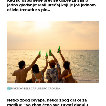
Kad su uspomene previše dobre za samo
jedno gledanje: Mali uređaj koji je još jednom
oživio trenutke s ple...
POKROVITELJ CARLSBERG CROATIA
Netko zbog ćevapa, netko zbog drške za
motiku: Evo zbog čega sve Hrvati duguju