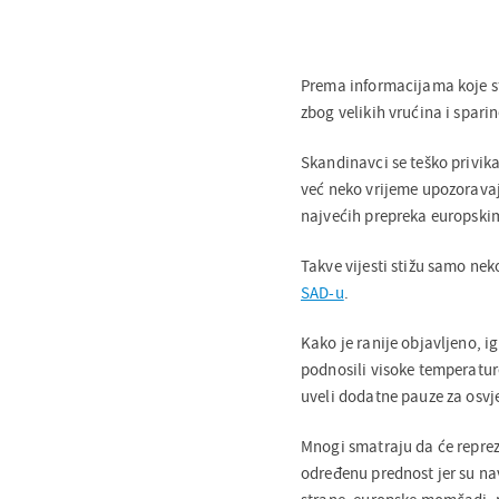
Prema informacijama koje sti
zbog velikih vrućina i sparin
Skandinavci se teško privika
već neko vrijeme upozoravaj
najvećih prepreka europski
Takve vijesti stižu samo nek
SAD-u
.
Kako je ranije objavljeno, 
podnosili visoke temperatur
uveli dodatne pauze za osvj
Mnogi smatraju da će repreze
određenu prednost jer su na