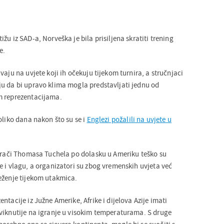
žu iz SAD-a, Norveška je bila prisiljena skratiti trening
e.
vaju na uvjete koji ih očekuju tijekom turnira, a stručnjaci
u da bi upravo klima mogla predstavljati jednu od
m reprezentacijama.
oliko dana nakon što su se i
Englezi požalili na uvjete u
igrači Thomasa Tuchela po dolasku u Ameriku teško su
e i vlagu, a organizatori su zbog vremenskih uvjeta već
eženje tijekom utakmica.
ntacije iz Južne Amerike, Afrike i dijelova Azije imati
viknutije na igranje u visokim temperaturama. S druge