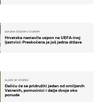
SJAJAN TJEDAN U EUROPI
Hrvatska nastavila uspon na UEFA-inoj
ljestvici: Preskočena je još jedna država
SLAŽE SE STOŽER
Daliću će se pridružiti jedan od omiljenih
Vatrenih, pomoćnici i dalje dvoje oko
ponude