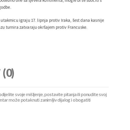
osebno one sa sjevera kontinenta, mogle bi se suočiti s
godbe.
 utakmicu igraju 17. lipnja protiv Iraka, šest dana kasnije
azu turnira zatvaraju okršajem protiv Francuske.
i
(0)
ijelite svoje mišljenje, postavite pitanja ili ponudite svoj
ar može potaknuti zanimljiv dijalog i obogatiti