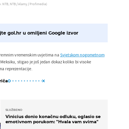
o: NTB, NTB / Alamy / Profimedia)
te gol.hr u omiljeni Google izvor
kstremnim vremenskim uvjetima na
Svjetskom nogometnom
Meksiku, stigao je još jedan dokaz koliko bi visoke
na reprezentacije.
riča
SLUŽBENO
Vinicius donio konačnu odluku, oglasio se
emotivnom porukom: "Hvala vam svima"