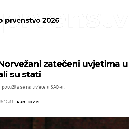
 prvenst
o prvenstvo 2026
 Norvežani zatečeni uvjetima u
i su stati
 potužila se na uvjete u SAD-u.
@ 17:55
KOMENTARI