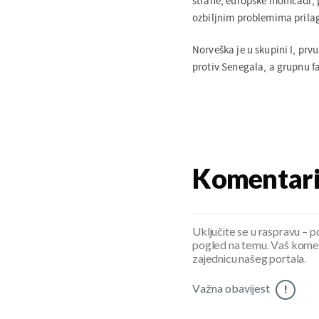
strane, europske momčadi, p
ozbiljnim problemima prila
Norveška je u skupini I, prvu
protiv Senegala, a grupnu f
Komentar
Uključite se u raspravu – pod
pogled na temu. Vaš koment
zajednicu našeg portala.
Važna obavijest
!