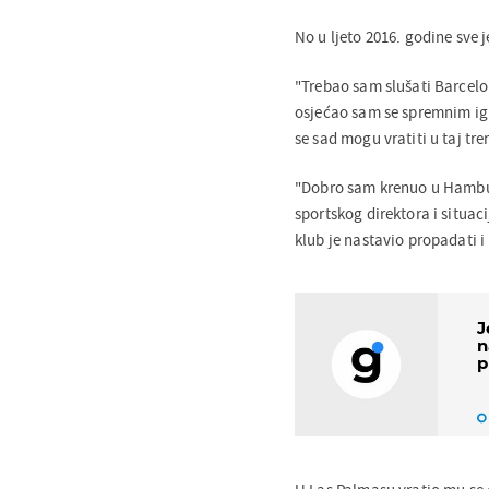
No u ljeto 2016. godine sve j
"Trebao sam slušati Barcelo
osjećao sam se spremnim igr
se sad mogu vratiti u taj tre
"Dobro sam krenuo u Hamburgu
sportskog direktora i situac
klub je nastavio propadati i 
J
n
p