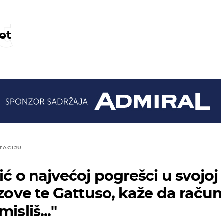
t
et
TACIJU
ić o najvećoj pogrešci u svojoj
azove te Gattuso, kaže da raču
isliš..."