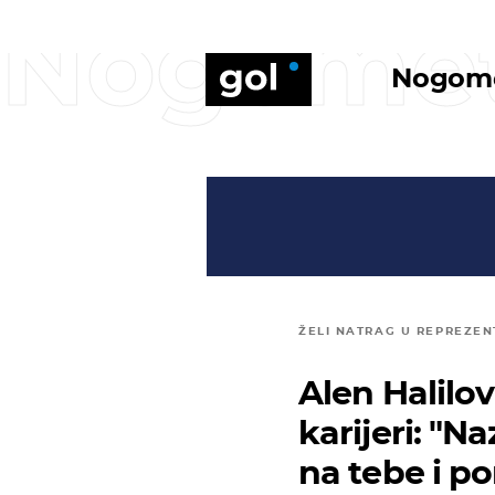
Nogome
Nogom
ŽELI NATRAG U REPREZEN
Alen Halilov
karijeri: "N
na tebe i pom