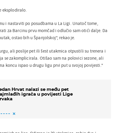
e eksplodiralo.
nu i nastaviti po posudbama u La Ligi. Unatoč tome,
ati za Barcinu prvu momčad i odlučio sam otići dalje. Da
nutak, ostao bih u Španjolskoj", rekao je.
, ali poslije pet ili šest utakmica otpustili su trenera i
ija se zakomplicirala. Otišao sam na polovici sezone, ali
na koncu ispao u drugu ligu prvi put u svojoj povijesti."
edan Hrvat nalazi se među pet
ajmlađih igrača u povijesti Lige
rvaka