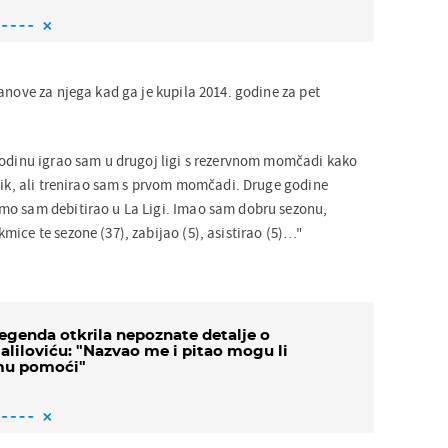
anove za njega kad ga je kupila 2014. godine za pet
godinu igrao sam u drugoj ligi s rezervnom momčadi kako
ezik, ali trenirao sam s prvom momčadi. Druge godine
mo sam debitirao u La Ligi. Imao sam dobru sezonu,
ice te sezone (37), zabijao (5), asistirao (5)…"
egenda otkrila nepoznate detalje o
aliloviću: "Nazvao me i pitao mogu li
u pomoći"