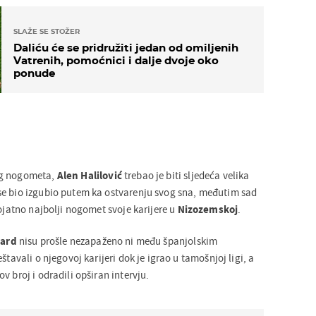
SLAŽE SE STOŽER
Daliću će se pridružiti jedan od omiljenih
Vatrenih, pomoćnici i dalje dvoje oko
ponude
og nogometa,
Alen Halilović
trebao je biti sljedeća velika
se bio izgubio putem ka ostvarenju svog sna, međutim sad
rojatno najbolji nogomet svoje karijere u
Nizozemskoj
.
tard
nisu prošle nezapaženo ni među španjolskim
štavali o njegovoj karijeri dok je igrao u tamošnjoj ligi, a
v broj i odradili opširan intervju.