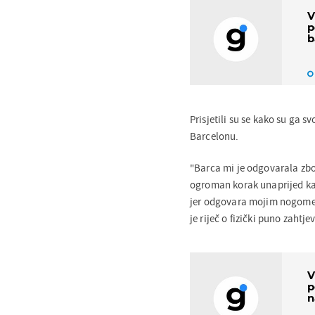
V
p
b
Prisjetili su se kako su ga s
Barcelonu.
"Barca mi je odgovarala zbo
ogroman korak unaprijed ka
jer odgovara mojim nogomet
je riječ o fizički puno zahtj
V
p
n