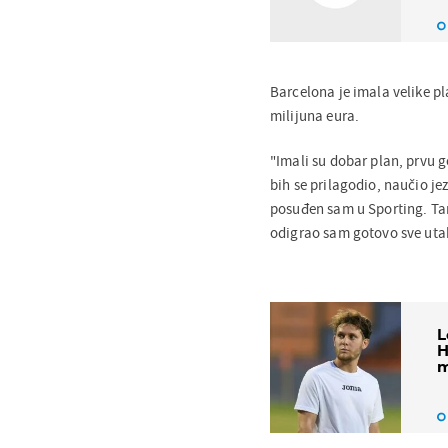
Barcelona je imala velike pl
milijuna eura.
"Imali su dobar plan, prvu 
bih se prilagodio, naučio j
posuđen sam u Sporting. Ta
odigrao sam gotovo sve utakm
L
H
m