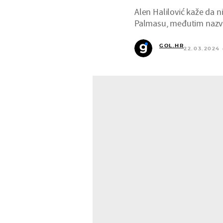
Alen Halilović kaže da n
Palmasu, međutim nazvao
GOL.HR
22.03.2024 