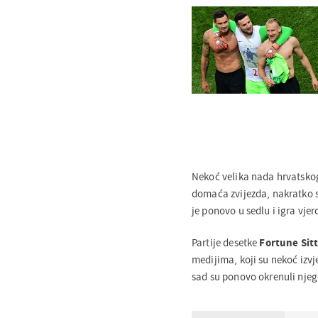
Nekoć velika nada hrvatsk
domaća zvijezda, nakratko 
je ponovo u sedlu i igra vje
Partije desetke
Fortune
Sit
medijima, koji su nekoć izvje
sad su ponovo okrenuli njego