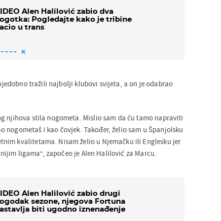
IDEO Alen Halilović zabio dva
ogotka: Pogledajte kako je tribine
acio u trans
vojedobno tražili najbolji klubovi svijeta, a on je odabrao
g njihova stila nogometa. Mislio sam da ću tamo napraviti
o nogometaš i kao čovjek. Također, želio sam u Španjolsku
nim kvalitetama. Nisam želio u Njemačku ili Englesku jer
evnijim ligama“, započeo je Alen Halilović za Marcu.
IDEO Alen Halilović zabio drugi
ogodak sezone, njegova Fortuna
astavlja biti ugodno iznenađenje