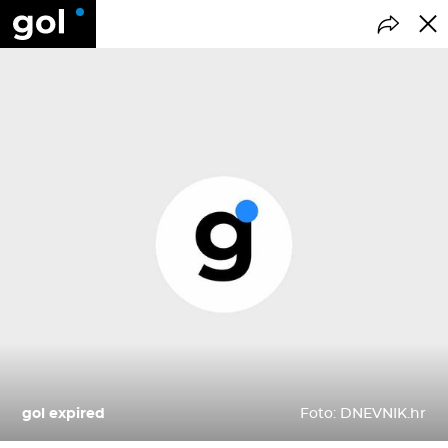
gol expired
Foto: DNEVNIK.hr