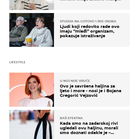
rizik od ovoga
STUDIJA NA GOTOVO 1.900 OSOBA
Ljudi koji redovito rade ovo
imaju “mlađi” organizam,
pokazuje istraživanje
LIFESTYLE
U NOJ NIJE VRUĆE
Ovo je savršena haljina za
ljeto i more - nosi je i Bojana
Gregorić Vejzović
BAŠ EFEKTNA
Kada smo na zadarskoj rivi
ugledali ovu haljinu, morali
smo doznati odakle je –
košta samo 18 eura