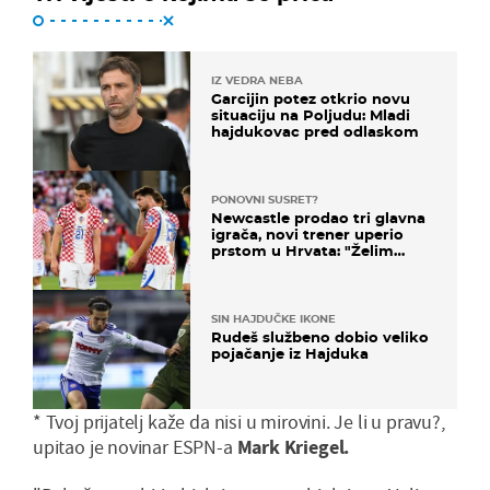
IZ VEDRA NEBA
Garcijin potez otkrio novu
situaciju na Poljudu: Mladi
hajdukovac pred odlaskom
PONOVNI SUSRET?
Newcastle prodao tri glavna
igrača, novi trener uperio
prstom u Hrvata: "Želim
njega!"
SIN HAJDUČKE IKONE
Rudeš službeno dobio veliko
pojačanje iz Hajduka
* Tvoj prijatelj kaže da nisi u mirovini. Je li u pravu?,
upitao je novinar ESPN-a
Mark Kriegel.