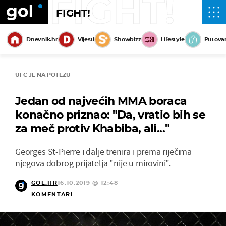
FIGHT!
FIGHT!
Dnevnik.hr
Vijesti
Showbizz
Lifestyle
Putova
UFC JE NA POTEZU
Jedan od najvećih MMA boraca
konačno priznao: "Da, vratio bih se
za meč protiv Khabiba, ali..."
Georges St-Pierre i dalje trenira i prema riječima
njegova dobrog prijatelja "nije u mirovini".
GOL.HR
16.10.2019 @ 12:48
KOMENTARI