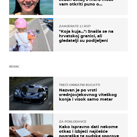
vam otkriti puno o
prijateljima
ZAMJERATE LI JOJ?
"Koja kuja…": Snašla se na
hrvatskoj granici, ali
gledatelji su podijeljeni
NOVAC
TREĆI UNIKATNI BUGATTI
Nazvan je po vrsti
srednjovjekovnog viteškog
konja i visok samo metar
ZA POSLODAVCE
Kako ispravno dati nekome
otkaz i izbjeći najčešće
pogreške te sudske sporove