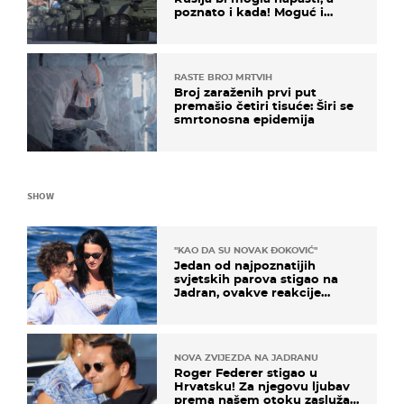
poznato i kada! Moguć i
kopneni upad u članicu
NATO-a
RASTE BROJ MRTVIH
Broj zaraženih prvi put
premašio četiri tisuće: Širi se
smrtonosna epidemija
SHOW
"KAO DA SU NOVAK ĐOKOVIĆ"
Jedan od najpoznatijih
svjetskih parova stigao na
Jadran, ovakve reakcije
vjerojatno nisu očekivali
NOVA ZVIJEZDA NA JADRANU
Roger Federer stigao u
Hrvatsku! Za njegovu ljubav
prema našem otoku zaslužan