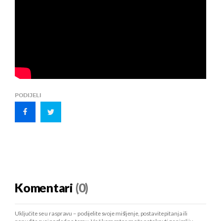
PODIJELI
Komentari
(0)
Uključite se u raspravu – podijelite svoje mišljenje, postavite pitanja ili