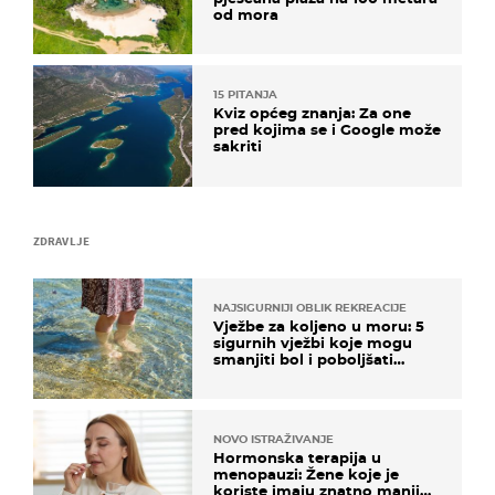
od mora
15 PITANJA
Kviz općeg znanja: Za one
pred kojima se i Google može
sakriti
ZDRAVLJE
NAJSIGURNIJI OBLIK REKREACIJE
Vježbe za koljeno u moru: 5
sigurnih vježbi koje mogu
smanjiti bol i poboljšati
pokretljivost
NOVO ISTRAŽIVANJE
Hormonska terapija u
menopauzi: Žene koje je
koriste imaju znatno manji