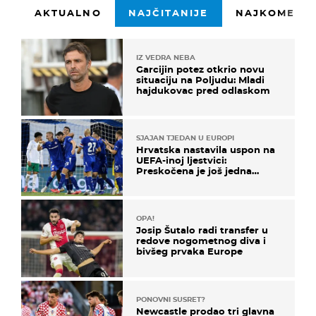
AKTUALNO
NAJČITANIJE
NAJKOMENTI
IZ VEDRA NEBA
Garcijin potez otkrio novu
situaciju na Poljudu: Mladi
hajdukovac pred odlaskom
SJAJAN TJEDAN U EUROPI
Hrvatska nastavila uspon na
UEFA-inoj ljestvici:
Preskočena je još jedna
država
OPA!
Josip Šutalo radi transfer u
redove nogometnog diva i
bivšeg prvaka Europe
PONOVNI SUSRET?
Newcastle prodao tri glavna