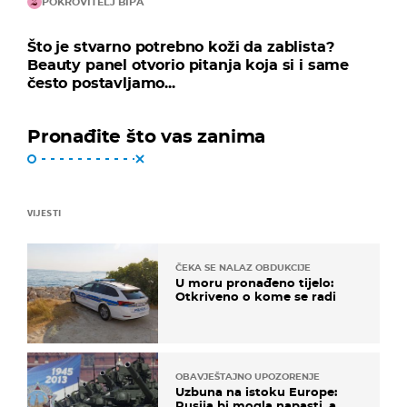
POKROVITELJ BIPA
Što je stvarno potrebno koži da zablista?
Beauty panel otvorio pitanja koja si i same
često postavljamo...
Pronađite što vas zanima
VIJESTI
ČEKA SE NALAZ OBDUKCIJE
U moru pronađeno tijelo:
Otkriveno o kome se radi
OBAVJEŠTAJNO UPOZORENJE
Uzbuna na istoku Europe:
Rusija bi mogla napasti, a