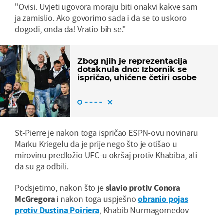
"Ovisi. Uvjeti ugovora moraju biti onakvi kakve sam
ja zamislio. Ako govorimo sada i da se to uskoro
dogodi, onda da! Vratio bih se."
Zbog njih je reprezentacija
dotaknula dno: Izbornik se
ispričao, uhićene četiri osobe
St-Pierre je nakon toga ispričao ESPN-ovu novinaru
Marku Kriegelu da je prije nego što je otišao u
mirovinu predložio UFC-u okršaj protiv Khabiba, ali
da su ga odbili.
Podsjetimo, nakon što je
slavio protiv Conora
McGregora
i nakon toga uspješno
obranio pojas
protiv Dustina Poiriera
, Khabib Nurmagomedov