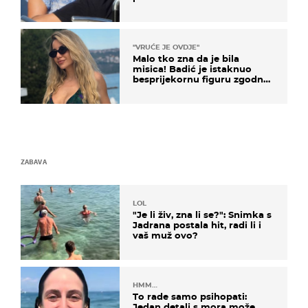
je jedan poznati Hrvat
"VRUĆE JE OVDJE"
Malo tko zna da je bila
misica! Badić je istaknuo
besprijekornu figuru zgodne
voditeljice
ZABAVA
LOL
"Je li živ, zna li se?": Snimka s
Jadrana postala hit, radi li i
vaš muž ovo?
HMM…
To rade samo psihopati:
Jedan detalj s mora može