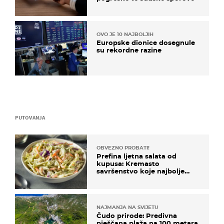
OVO JE 10 NAJBOLJIH
Europske dionice dosegnule
su rekordne razine
PUTOVANJA
OBVEZNO PROBATI!
Prefina ljetna salata od
kupusa: Kremasto
savršenstvo koje najbolje
paše uz pečeno meso
NAJMANJA NA SVIJETU
Čudo prirode: Predivna
pješčana plaža na 100 metara