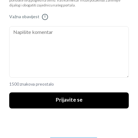
ponudite svoj pogled na temu. Vaš komentar može potaknuti zanimljiv
dijalog i obogatiti zajednicu našeg portala.
Važna obavijest
!
1500 znakova preostalo
Prijavite se