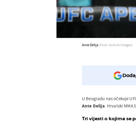
Ante Delija
(Foto: Guliver Images)
Dodaj
U Beogradu nas očekuje UFC 
Ante Delija
. Hrvatski MMA b
Tri vijesti o kojima se p