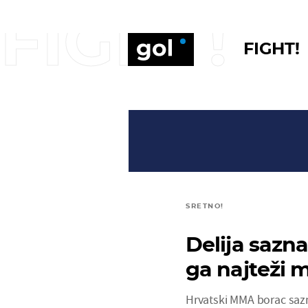
FIGHT!
FIGHT!
SRETNO!
Delija sazn
ga najteži m
Hrvatski MMA borac sazn