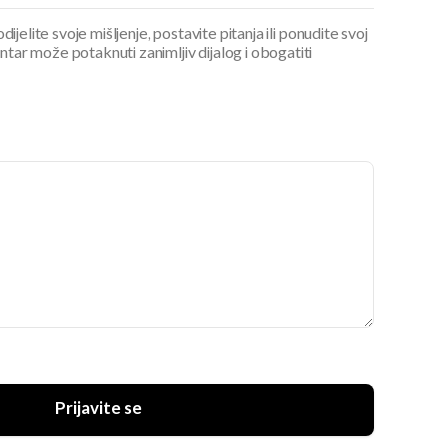
ijelite svoje mišljenje, postavite pitanja ili ponudite svoj
ar može potaknuti zanimljiv dijalog i obogatiti
Prijavite se