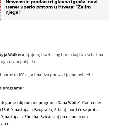
Newcastle prodao tri glavna igrača, novi
trener uperio prstom u Hrvata: "Želim
njega!"
yja Walkera
, sjajnog brazilskog borca koji iza sebe ima
 toga osam pobjeda.
ri borbe u UFC-u, a ima dva poraza i jednu pobjedu.
na programu:
ategorije i diplomant programa Dana White’s Contender
(13-6-0, nastupa iz Beograda, Srbija), borit će se protiv
-0, nastupa iz Züricha, Švicarska) pred domaćom
 areni.