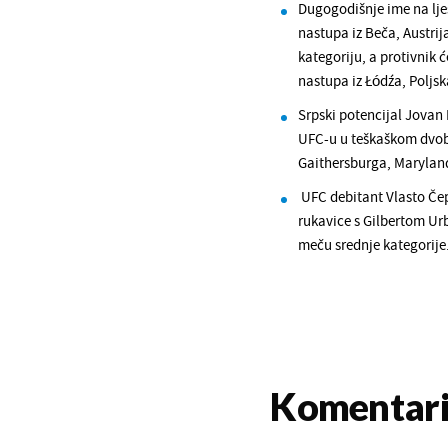
Dugogodišnje ime na ljes
nastupa iz Beča, Austrija
kategoriju, a protivnik 
nastupa iz Łódźa, Poljsk
Srpski potencijal Jovan 
UFC-u u teškaškom dvobo
Gaithersburga, Marylan
UFC debitant Vlasto Čepo
rukavice s Gilbertom Urb
meču srednje kategorije
Komentar