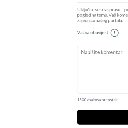
Uključite se u raspravu – pod
pogled na temu. Vaš koment
zajednicu našeg portala.
Važna obavijest
!
1500 znakova preostalo