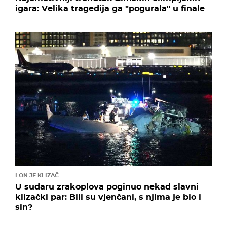
igara: Velika tragedija ga "pogurala" u finale
I ON JE KLIZAČ
U sudaru zrakoplova poginuo nekad slavni
klizački par: Bili su vjenčani, s njima je bio i
sin?