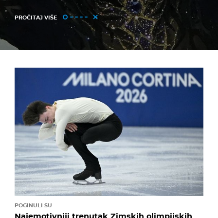
PROČITAJ VIŠE
POGINULI SU
Najemotivniji trenutak Zimskih olimpijskih