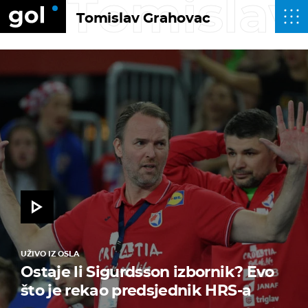
Tomislav
Tomislav Grahovac
UŽIVO IZ OSLA
Ostaje li Sigurdsson izbornik? Evo
što je rekao predsjednik HRS-a