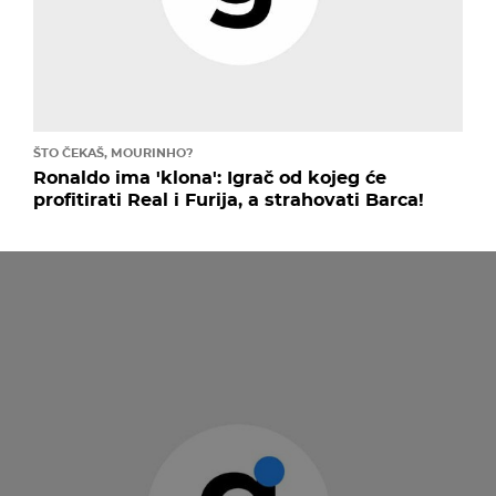
ŠTO ČEKAŠ, MOURINHO?
Ronaldo ima 'klona': Igrač od kojeg će
profitirati Real i Furija, a strahovati Barca!