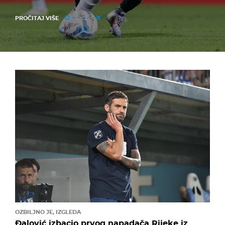
PROČITAJ VIŠE
OZBILJNO JE, IZGLEDA
Đalović izbacio prvog napadača Rijeke iz