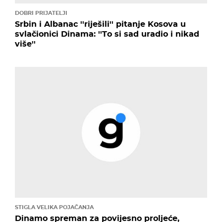
DOBRI PRIJATELJI
Srbin i Albanac ''riješili'' pitanje Kosova u
svlačionici Dinama: ''To si sad uradio i nikad
više''
STIGLA VELIKA POJAČANJA
Dinamo spreman za povijesno proljeće,