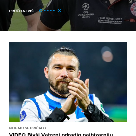
PROČITAJ VIŠE
NIJE MU SE PRIČALO
VIDEO Bivši Vatreni odradio najbizarniju