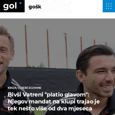
gošk
gošk
KRIZA U HERCEGOVINI
Bivši Vatreni ''platio glavom'':
Njegov mandat na klupi trajao je
tek nešto više od dva mjeseca