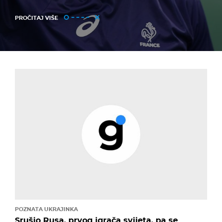
PROČITAJ VIŠE
POZNATA UKRAJINKA
Srušio Rusa, prvog igrača svijeta, pa se