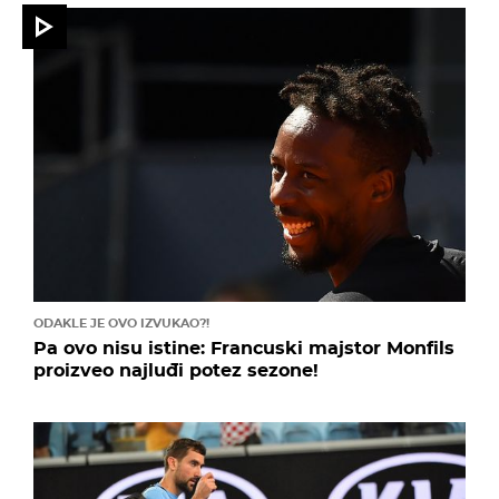
ODAKLE JE OVO IZVUKAO?!
Pa ovo nisu istine: Francuski majstor Monfils
proizveo najluđi potez sezone!