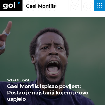
Gael Monf
Gael Monfils
SVAKA MU ČAST
Gael Monfils ispisao povijest:
Postao je najstariji kojem je ovo
uspjelo