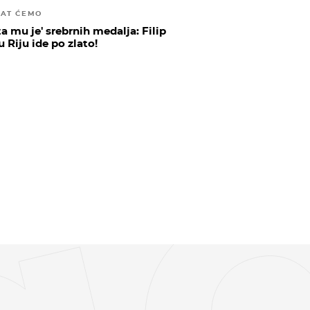
JAT ĆEMO
a mu je' srebrnih medalja: Filip
 Riju ide po zlato!