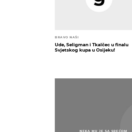
BRAVO NAŠI
Ude, Seligman i Tkalčec u finalu
Svjetskog kupa u Osijeku!
NEKA MU JE SA SREĆOM