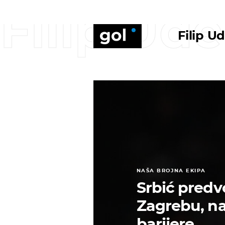
Filip Ude
Filip U
NAŠA BROJNA EKIPA
Srbić predv
Zagrebu, naš
barijere