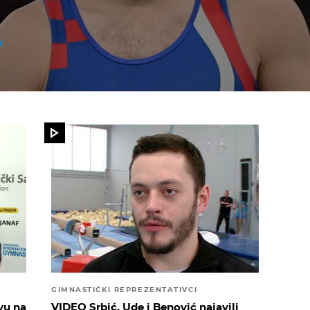
GIMNASTIČKI REPREZENTATIVCI
vu na
VIDEO Srbić, Ude i Benović najavili