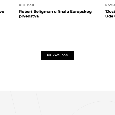
UDE PAO
NAVI
Sve
Robert Seligman u finalu Europskog
'Dost
prvenstva
Ude u
PRIKAŽI JOŠ