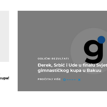
ODLIČNI REZULTATI
Đerek, Srbić i Ude u finalu Svj
gimnastičkog kupa u Bakuu
o
kupa!
PROČITAJ VIŠE