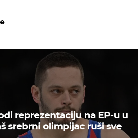
de
odi reprezentaciju na EP-u u
 srebrni olimpijac ruši sve