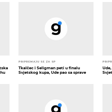
PRIPREMAJU SE ZA SP
PRIP
atska
Tkalčec i Seligman peti u finalu
Ude,
ohu
Svjetskog kupa, Ude pao sa sprave
Svje