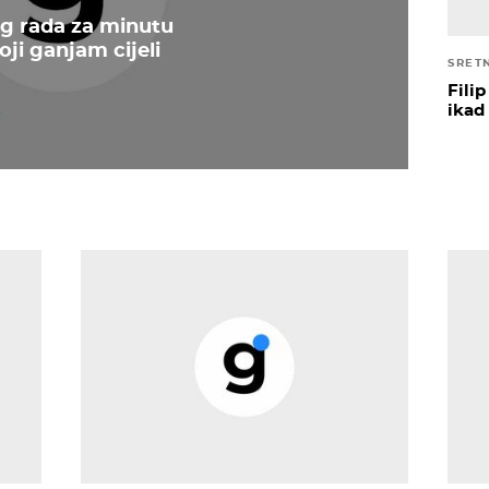
g rada za minutu
oji ganjam cijeli
SRETN
Fili
ikad