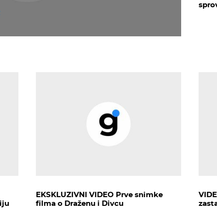
sprov
EKSKLUZIVNI VIDEO Prve snimke
VIDE
iju
filma o Draženu i Divcu
zasta