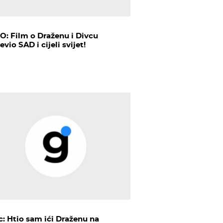
O: Film o Draženu i Divcu
vio SAD i cijeli svijet!
c: Htio sam ići Draženu na