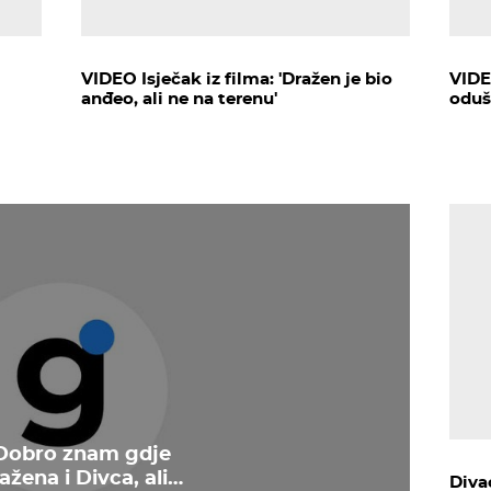
VIDEO Isječak iz filma: 'Dražen je bio
VIDE
anđeo, ali ne na terenu'
oduše
 Dobro znam gdje
žena i Divca, ali…
Diva