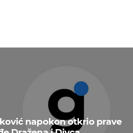
ković napokon otkrio prave
đe Dražena i Divca