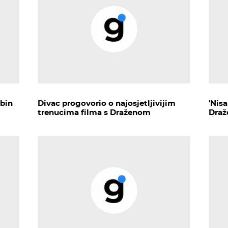
rbin
Divac progovorio o najosjetljivijim
'Nis
trenucima filma s Draženom
Draž