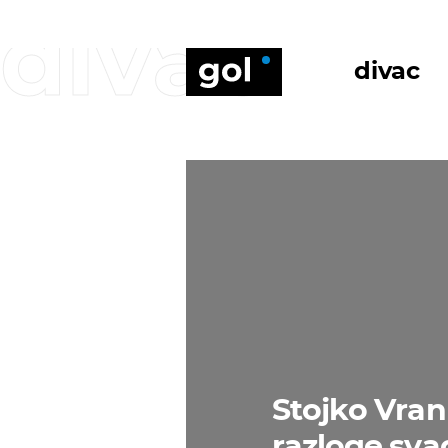
divac
divac
Stojko Vran
razloge sva