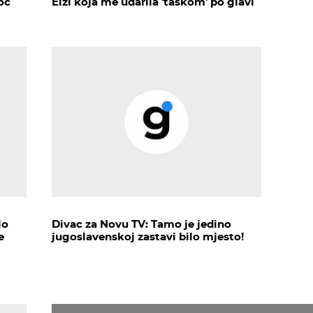
oć
Elzi koja me udarila 'taškom' po glavi
lo
Divac za Novu TV: Tamo je jedino
e
jugoslavenskoj zastavi bilo mjesto!