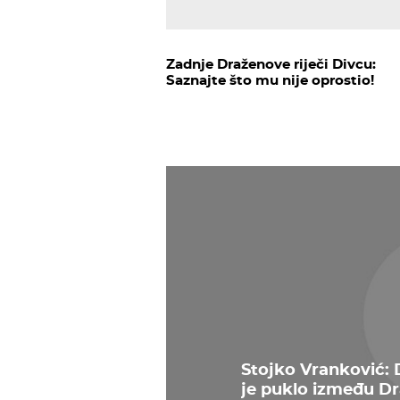
Zadnje Draženove riječi Divcu:
Saznajte što mu nije oprostio!
Stojko Vranković:
je puklo između Dra