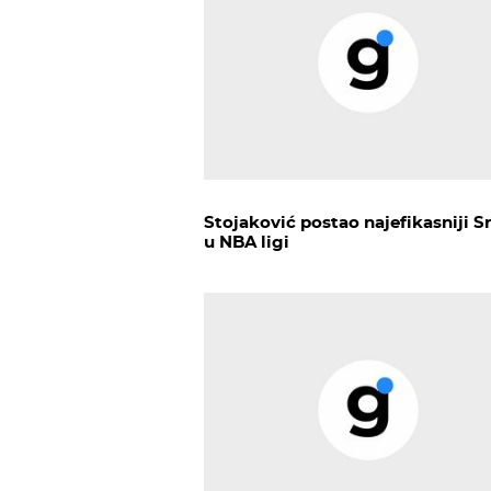
Stojaković postao najefikasniji S
u NBA ligi