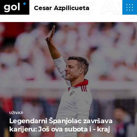
Cesar Azp
Cesar Azpilicueta
UŽIVAJ!
Legendarni Španjolac završava
karijeru: Još ova subota i - kraj