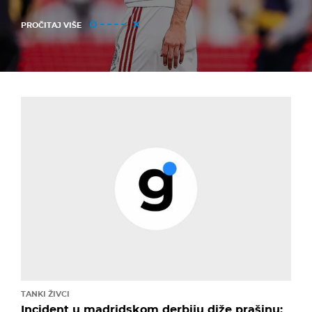
PROČITAJ VIŠE
TANKI ŽIVCI
Incident u madridskom derbiju diže prašinu: