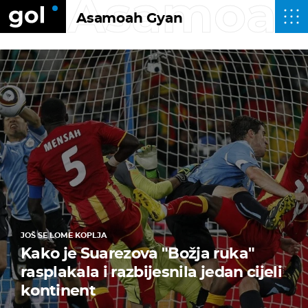
Asamoah
Asamoah Gyan
JOŠ SE LOME KOPLJA
Kako je Suarezova "Božja ruka"
rasplakala i razbijesnila jedan cijeli
kontinent