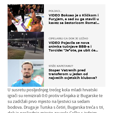
POLJACI...
VIDEO Boksao je s Kličkom i
Furyjem, a sad su ga stavili u
kavez sa šestoricom Roma!
Pogledajte kako je završilo
CIPELARILI GA DOK JE LEŽAO
VIDEO Pojavila se nova
snimka tučnjave BBB-a i
Torcide: "Je*ote, pa ubit će
ga!"
STIŽE KAPETANU?
Stoper Vatrenih pred
transferom u jedan od
najvećih svjetskih klubova?
U susretu posljednjeg trećeg kola mladi hrvatski
igrači su remizirali 0:0 protiv vršnjaka iz Bugarske te
su zadržali prvo mjesto na ljestvici sa sedam
bodova. Druga je Turska s četiri, Bugarska treća s tri,
dok je posljednje mjesto zauzela Grčka s jednim