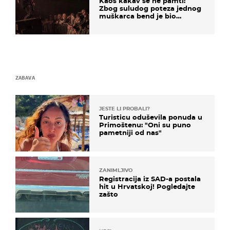
Kaos kakav se ne pamti:
Zbog suludog poteza jednog
muškarca bend je bio
prisiljen prekinuti nastup
ZABAVA
JESTE LI PROBALI?
Turisticu oduševila ponuda u
Primoštenu: "Oni su puno
pametniji od nas"
ZANIMLJIVO
Registracija iz SAD-a postala
hit u Hrvatskoj! Pogledajte
zašto