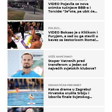
VIDEO Pojavila se nova
snimka tučnjave BBB-a i
Torcide: "Je*ote, pa ubit će
ga!"
POLJACI...
VIDEO Boksao je s Kličkom i
Furyjem, a sad su ga stavili u
kavez sa šestoricom Roma!
Pogledajte kako je završilo
STIŽE KAPETANU?
Stoper Vatrenih pred
transferom u jedan od
najvećih svjetskih klubova?
DRAMATIČAN PREOKRET
Kakva drama u Zagrebu!
Hrvatska srušila Srbiju i
izborila finale Svjetskog
prvenstva