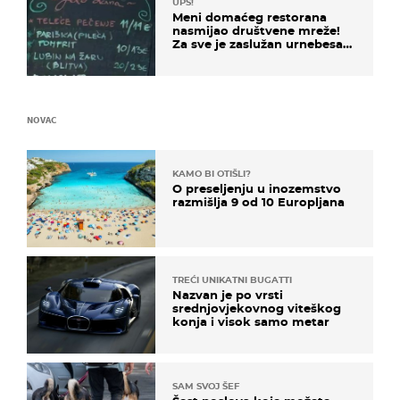
UPS!
Meni domaćeg restorana
nasmijao društvene mreže!
Za sve je zaslužan urnebesan
naziv jela
NOVAC
KAMO BI OTIŠLI?
O preseljenju u inozemstvo
razmišlja 9 od 10 Europljana
TREĆI UNIKATNI BUGATTI
Nazvan je po vrsti
srednjovjekovnog viteškog
konja i visok samo metar
SAM SVOJ ŠEF