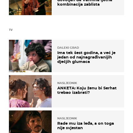
kombinacija zablista
TV
DALEKI GRAD
Ima tek šest godina, a već je
jedan od najnagrađivanijih
dječjih glumaca
NASLJEDNIK
ANKETA: Koju ženu bi Serhat
trebao izabrati?
NASLJEDNIK
Rade mu iza leđa, a on toga
nije svjestan