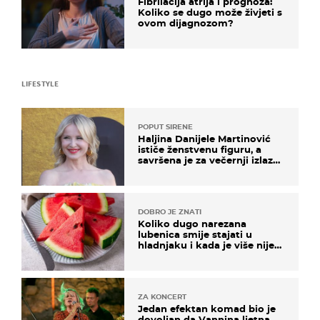
Fibrilacija atrija i prognoza:
Koliko se dugo može živjeti s
ovom dijagnozom?
LIFESTYLE
POPUT SIRENE
Haljina Danijele Martinović
ističe ženstvenu figuru, a
savršena je za večernji izlazak
na moru
DOBRO JE ZNATI
Koliko dugo narezana
lubenica smije stajati u
hladnjaku i kada je više nije
sigurno jesti?
ZA KONCERT
Jedan efektan komad bio je
dovoljan da Vannina ljetna