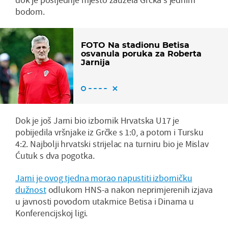
bodom.
FOTO Na stadionu Betisa
osvanula poruka za Roberta
Jarnija
Dok je još Jarni bio izbornik Hrvatska U17 je
pobijedila vršnjake iz Grčke s 1:0, a potom i Tursku
4:2. Najbolji hrvatski strijelac na turniru bio je Mislav
Ćutuk s dva pogotka.
Jarni je ovog tjedna morao napustiti izborničku
dužnost
odlukom HNS-a nakon neprimjerenih izjava
u javnosti povodom utakmice Betisa i Dinama u
Konferencijskoj ligi.