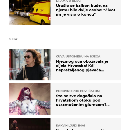
DRAMA U RIJECI
Urušio se balkon kuće, na
njemu bile dvije osobe: "Život
im je visio o koncu"
SHOW
ČUVA USPOMENU NA NJEGA
Njezinog oca obožavala je
cijela Hrvatska! Kći
neprežaljenog pjevača
projurila špicom na dva
kotača
PONOVNO POD POVEĆALOM
Što se sve događalo na
hrvatskom otoku pod
osramoćenim glumcem?
Bizarni prizori i danas
izazivaju nevjericu
KAKVIH LJUDI IMA!