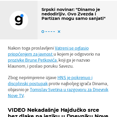
Srpski novinar: "Dinamo je
nedodirljiv. Ovo Zvezda i
Partizan mogu samo sanjati"
Nakon toga proslavljeni
Vatreni se oglasio
priopćenjem za javnost
u kojem je odgovorio na
prozivke Brune Petkovića
, koji ga je nazvao
klaunom, i poslao poruku Savezu.
Zbog neprimjerene izjave
HNS je pokrenuo i
discplinski postupak
protiv najboljeg igrača Dinama,
objasnio je
Tomislav Svetina u razgovoru za Dnevnik
Nove TV
.
VIDEO Nekadašnje Hajdučko srce
bez dlake na jeziku u Dnevniku Nove