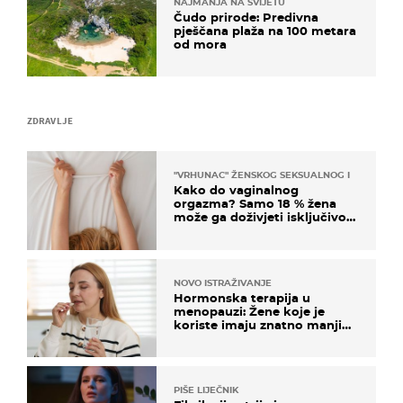
NAJMANJA NA SVIJETU
Čudo prirode: Predivna
pješčana plaža na 100 metara
od mora
ZDRAVLJE
"VRHUNAC" ŽENSKOG SEKSUALNOG ISKUSTVA
Kako do vaginalnog
orgazma? Samo 18 % žena
može ga doživjeti isključivo
na ovaj način
NOVO ISTRAŽIVANJE
Hormonska terapija u
menopauzi: Žene koje je
koriste imaju znatno manji
rizik od ovoga
PIŠE LIJEČNIK