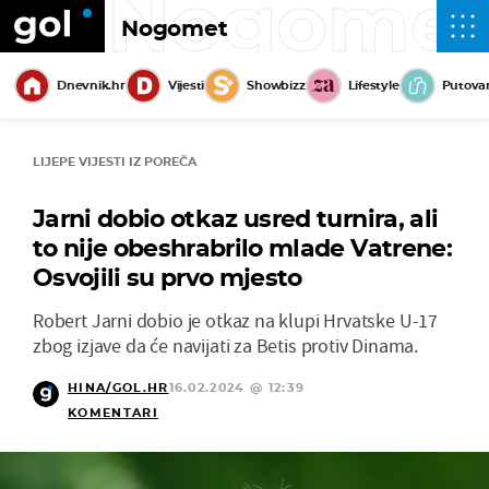
Nogome
Nogomet
Dnevnik.hr
Vijesti
Showbizz
Lifestyle
Putova
LIJEPE VIJESTI IZ POREČA
Jarni dobio otkaz usred turnira, ali
to nije obeshrabrilo mlade Vatrene:
Osvojili su prvo mjesto
Robert Jarni dobio je otkaz na klupi Hrvatske U-17
zbog izjave da će navijati za Betis protiv Dinama.
HINA/GOL.HR
16.02.2024 @ 12:39
KOMENTARI