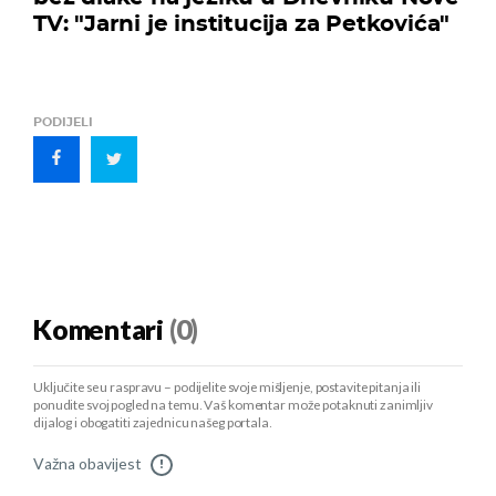
TV: "Jarni je institucija za Petkovića"
PODIJELI
Komentari
(0)
Uključite se u raspravu – podijelite svoje mišljenje, postavite pitanja ili
ponudite svoj pogled na temu. Vaš komentar može potaknuti zanimljiv
dijalog i obogatiti zajednicu našeg portala.
Važna obavijest
!