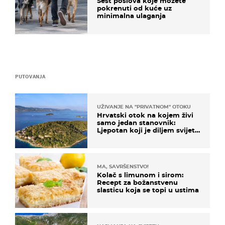
Šest poslova koje možete
pokrenuti od kuće uz
minimalna ulaganja
PUTOVANJA
UŽIVANJE NA "PRIVATNOM" OTOKU
Hrvatski otok na kojem živi
samo jedan stanovnik:
Ljepotan koji je diljem svijeta
poznat po svojem "bijelom
zlatu"
MA, SAVRŠENSTVO!
Kolač s limunom i sirom:
Recept za božanstvenu
slasticu koja se topi u ustima