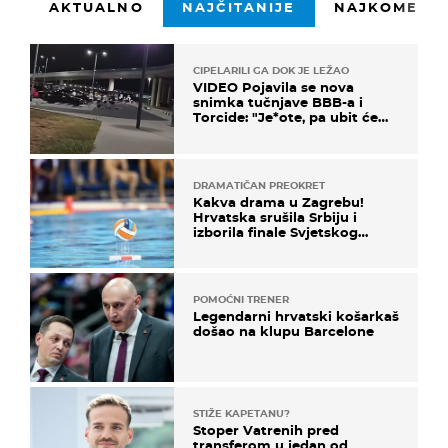
AKTUALNO
NAJČITANIJE
NAJKOMENTI
CIPELARILI GA DOK JE LEŽAO
VIDEO Pojavila se nova
snimka tučnjave BBB-a i
Torcide: "Je*ote, pa ubit će
ga!"
DRAMATIČAN PREOKRET
Kakva drama u Zagrebu!
Hrvatska srušila Srbiju i
izborila finale Svjetskog
prvenstva
POMOĆNI TRENER
Legendarni hrvatski košarkaš
došao na klupu Barcelone
STIŽE KAPETANU?
Stoper Vatrenih pred
transferom u jedan od