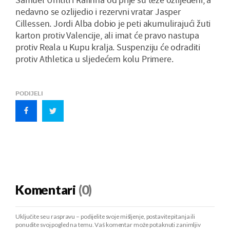
nedavno se ozlijedio i rezervni vratar Jasper
Cillessen. Jordi Alba dobio je peti akumulirajući žuti
karton protiv Valencije, ali imat će pravo nastupa
protiv Reala u Kupu kralja. Suspenziju će odraditi
protiv Athletica u sljedećem kolu Primere.
PODIJELI
Komentari
(0)
Uključite se u raspravu – podijelite svoje mišljenje, postavite pitanja ili
ponudite svoj pogled na temu. Vaš komentar može potaknuti zanimljiv