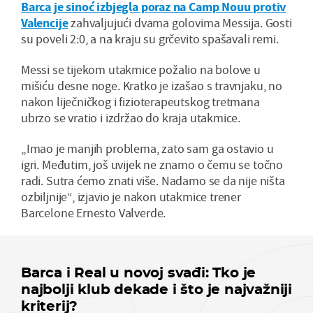
Barca je sinoć izbjegla poraz na Camp Nouu protiv
Valencije
zahvaljujući dvama golovima Messija. Gosti
su poveli 2:0, a na kraju su grčevito spašavali remi.
Messi se tijekom utakmice požalio na bolove u
mišiću desne noge. Kratko je izašao s travnjaku, no
nakon liječničkog i fizioterapeutskog tretmana
ubrzo se vratio i izdržao do kraja utakmice.
„Imao je manjih problema, zato sam ga ostavio u
igri. Međutim, još uvijek ne znamo o čemu se točno
radi. Sutra ćemo znati više. Nadamo se da nije ništa
ozbiljnije“, izjavio je nakon utakmice trener
Barcelone Ernesto Valverde.
Barca i Real u novoj svađi: Tko je
najbolji klub dekade i što je najvažniji
kriterij?