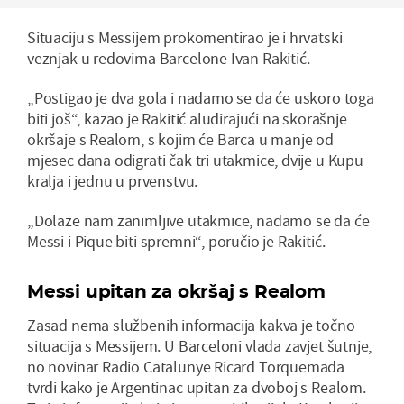
Situaciju s Messijem prokomentirao je i hrvatski
veznjak u redovima Barcelone Ivan Rakitić.
„Postigao je dva gola i nadamo se da će uskoro toga
biti još“, kazao je Rakitić aludirajući na skorašnje
okršaje s Realom, s kojim će Barca u manje od
mjesec dana odigrati čak tri utakmice, dvije u Kupu
kralja i jednu u prvenstvu.
„Dolaze nam zanimljive utakmice, nadamo se da će
Messi i Pique biti spremni“, poručio je Rakitić.
Messi upitan za okršaj s Realom
Zasad nema službenih informacija kakva je točno
situacija s Messijem. U Barceloni vlada zavjet šutnje,
no novinar Radio Catalunye Ricard Torquemada
tvrdi kako je Argentinac upitan za dvoboj s Realom.