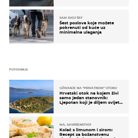
SAM SVOJ ŠEF
Šest poslova koje možete
pokrenuti od kuće uz
minimalna ulaganja
PUTOVANJA
UŽIVANJE NA "PRIVATNOM" OTOKU
Hrvatski otok na kojem živi
samo jedan stanovnik:
Ljepotan koji je diljem svijeta
poznat po svojem "bijelom
zlatu"
MA, SAVRŠENSTVO!
Kolač s limunom i sirom:
Recept za božanstvenu