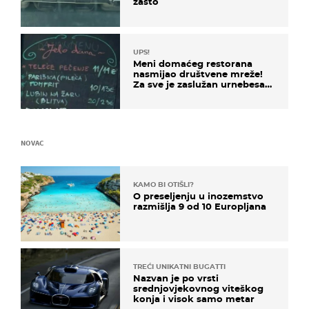
zašto
UPS!
Meni domaćeg restorana
nasmijao društvene mreže!
Za sve je zaslužan urnebesan
naziv jela
NOVAC
KAMO BI OTIŠLI?
O preseljenju u inozemstvo
razmišlja 9 od 10 Europljana
TREĆI UNIKATNI BUGATTI
Nazvan je po vrsti
srednjovjekovnog viteškog
konja i visok samo metar