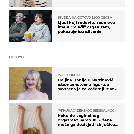
rizik od ovoga
STUDIJA NA GOTOVO 1.900 OSOBA
Ljudi koji redovito rade ovo
imaju “mlađi” organizam,
pokazuje istraživanje
LIFESTYLE
POPUT SIRENE
Haljina Danijele Martinović
ističe ženstvenu figuru, a
savršena je za večernji izlazak
na moru
"VRHUNAC" ŽENSKOG SEKSUALNOG ISKUSTVA
Kako do vaginalnog
orgazma? Samo 18 % žena
može ga doživjeti isključivo
na ovaj način