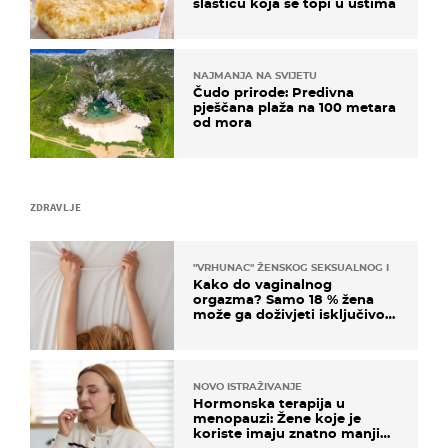
slasticu koja se topi u ustima
NAJMANJA NA SVIJETU
Čudo prirode: Predivna
pješčana plaža na 100 metara
od mora
ZDRAVLJE
"VRHUNAC" ŽENSKOG SEKSUALNOG ISKUSTVA
Kako do vaginalnog
orgazma? Samo 18 % žena
može ga doživjeti isključivo
na ovaj način
NOVO ISTRAŽIVANJE
Hormonska terapija u
menopauzi: Žene koje je
koriste imaju znatno manji