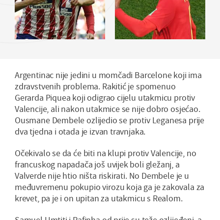
Argentinac nije jedini u momčadi Barcelone koji ima
zdravstvenih problema. Rakitić je spomenuo
Gerarda Piquea koji odigrao cijelu utakmicu protiv
Valencije, ali nakon utakmice se nije dobro osjećao.
Ousmane Dembele ozlijedio se protiv Leganesa prije
dva tjedna i otada je izvan travnjaka.
Očekivalo se da će biti na klupi protiv Valencije, no
francuskog napadača još uvijek boli gležanj, a
Valverde nije htio ništa riskirati. No Dembele je u
međuvremenu pokupio virozu koja ga je zakovala za
krevet, pa je i on upitan za utakmicu s Realom.
Samuel Umtiti i Rafinha od prije su teže ozlijeđeni, a