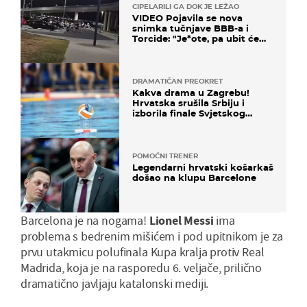
CIPELARILI GA DOK JE LEŽAO
VIDEO Pojavila se nova
snimka tučnjave BBB-a i
Torcide: "Je*ote, pa ubit će
ga!"
DRAMATIČAN PREOKRET
Kakva drama u Zagrebu!
Hrvatska srušila Srbiju i
izborila finale Svjetskog
prvenstva
POMOĆNI TRENER
Legendarni hrvatski košarkaš
došao na klupu Barcelone
Barcelona je na nogama!
Lionel Messi
ima
problema s bedrenim mišićem i pod upitnikom je za
prvu utakmicu polufinala Kupa kralja protiv Real
Madrida, koja je na rasporedu 6. veljače, prilično
dramatično javljaju katalonski mediji.