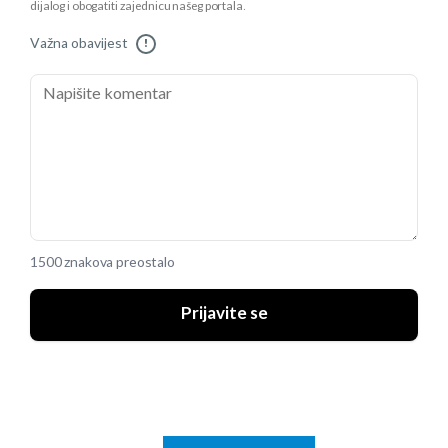
dijalog i obogatiti zajednicu našeg portala.
Važna obavijest
!
1500 znakova preostalo
Prijavite se