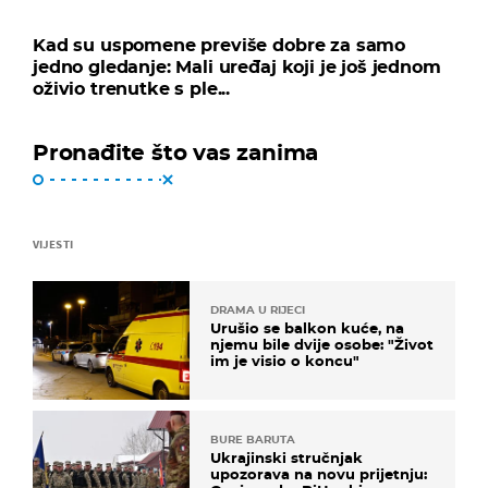
Kad su uspomene previše dobre za samo
jedno gledanje: Mali uređaj koji je još jednom
oživio trenutke s ple...
Pronađite što vas zanima
VIJESTI
DRAMA U RIJECI
Urušio se balkon kuće, na
njemu bile dvije osobe: "Život
im je visio o koncu"
BURE BARUTA
Ukrajinski stručnjak
upozorava na novu prijetnju: