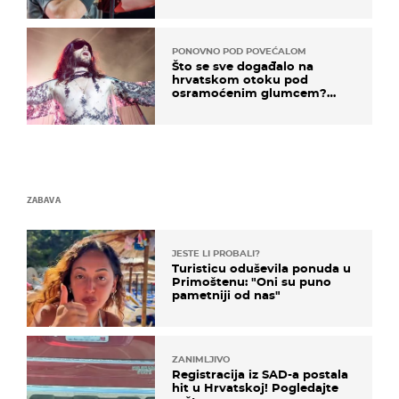
PONOVNO POD POVEĆALOM
Što se sve događalo na
hrvatskom otoku pod
osramoćenim glumcem?
Bizarni prizori i danas
izazivaju nevjericu
ZABAVA
JESTE LI PROBALI?
Turisticu oduševila ponuda u
Primoštenu: "Oni su puno
pametniji od nas"
ZANIMLJIVO
Registracija iz SAD-a postala
hit u Hrvatskoj! Pogledajte