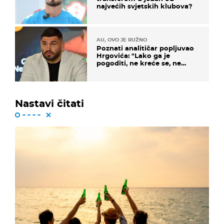
najvećih svjetskih klubova?
AU, OVO JE RUŽNO
Poznati analitičar popljuvao
Hrgovića: "Lako ga je
pogoditi, ne kreće se, ne
koristi noge..."
Nastavi čitati