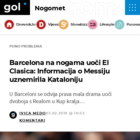
Nogome
Nogomet
Dnevnik.hr
Vijesti
Showbizz
Lifestyle
Putova
PUNO PROBLEMA
Barcelona na nogama uoči El
Clasica: Informacija o Messiju
uznemirila Kataloniju
U Barceloni se odvija prava mala drama uoči
dvoboja s Realom u Kup kralja…
IVICA MEDO
03.02.2019 @ 10:55
KOMENTARI