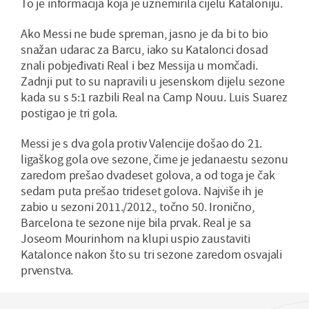
To je informacija koja je uznemirila cijelu Kataloniju.
Ako Messi ne bude spreman, jasno je da bi to bio
snažan udarac za Barcu, iako su Katalonci dosad
znali pobjeđivati Real i bez Messija u momčadi.
Zadnji put to su napravili u jesenskom dijelu sezone
kada su s 5:1 razbili Real na Camp Nouu. Luis Suarez
postigao je tri gola.
Messi je s dva gola protiv Valencije došao do 21.
ligaškog gola ove sezone, čime je jedanaestu sezonu
zaredom prešao dvadeset golova, a od toga je čak
sedam puta prešao trideset golova. Najviše ih je
zabio u sezoni 2011./2012., točno 50. Ironično,
Barcelona te sezone nije bila prvak. Real je sa
Joseom Mourinhom na klupi uspio zaustaviti
Katalonce nakon što su tri sezone zaredom osvajali
prvenstva.