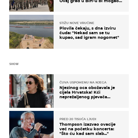
Ovaj grad u BiH-u bi mogao
biti žarište
STIŽU NOVE VRUĆINE
Plovila čekaju, s dna izviru
čuda: "Nekad sam se tu
kupao, sad igram nogomet"
SHOW
ČUVA USPOMENU NA NJEGA
Njezinog oca obožavala je
cijela Hrvatska! Kći
neprežaljenog pjevača
projurila špicom na dva
kotača
PRED 20 TISUĆA LJUDI
Thompson izazvao ovacije
već na početku koncerta:
"Što ću kad sam slab..."