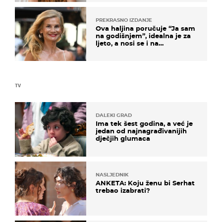
PREKRASNO IZDANJE
Ova haljina poručuje “Ja sam
na godišnjem”, idealna je za
ljeto, a nosi se i na
zagrebačkoj špici
TV
DALEKI GRAD
Ima tek šest godina, a već je
jedan od najnagrađivanijih
dječjih glumaca
NASLJEDNIK
ANKETA: Koju ženu bi Serhat
trebao izabrati?