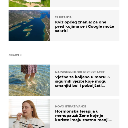
15 PITANJA
Kviz općeg znanja: Za one
pred kojima se i Google može
sakriti
ZDRAVLJE
NAJSIGURNIJI OBLIK REKREACIJE
Vježbe za koljeno u moru: 5
sigurnih vježbi koje mogu
smanjiti bol i poboljšati
pokretljivost
NOVO ISTRAŽIVANJE
Hormonska terapija u
menopauzi: Žene koje je
koriste imaju znatno manji
rizik od ovoga