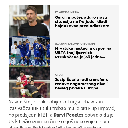
IZ VEDRA NEBA
Garcijin potez otkrio novu
situaciju na Poljudu: Mladi
hajdukovac pred odlaskom
SJAJAN TJEDAN U EUROPI
Hrvatska nastavila uspon na
UEFA-inoj ljestvici:
Preskočena je još jedna
država
OPA!
Josip Šutalo radi transfer u
redove nogometnog diva i
bivšeg prvaka Europe
Nakon što je Usik pobijedio Furyja, obavezan
izazivač za IBF titulu trebao mu je biti Filip Hrgović,
no predsjednik IBF-a
Daryl Peoples
potvrdio da je
Usik tražio iznimku čime će još neko vrijeme biti
vlasnik sva četiri najvažnija boksačka pojasa.