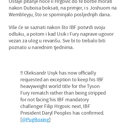
Ostaje pitanje hoće li Hrgović do te borbe morati
nakon Duboisa boksati, na primjer, i s Joshuom na
Wembleyju, što se spominjalo posljednjih dana.
Više će se saznati nakon što IBF potvrdi svoju
odluku, a potom i kad Usik i Fury naprave ugovor
vezan za ulog u revanšu. Sve bi to trebalo biti
poznato u narednim tjednima.
‼️ Oleksandr Usyk has now officially
requested an exception to keep his IBF
heavyweight world title for the Tyson
Fury rematch rather than being stripped
for not facing his IBF mandatory
challenger Filip Hrgovic next, IBF
President Daryl Peoples has confirmed.
[
@PugBoxing
]