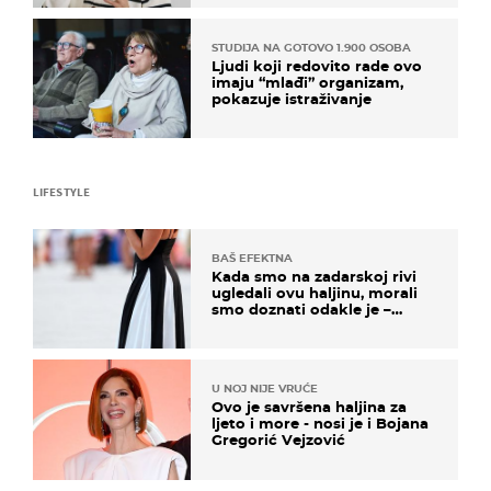
STUDIJA NA GOTOVO 1.900 OSOBA
Ljudi koji redovito rade ovo
imaju “mlađi” organizam,
pokazuje istraživanje
LIFESTYLE
BAŠ EFEKTNA
Kada smo na zadarskoj rivi
ugledali ovu haljinu, morali
smo doznati odakle je –
košta samo 18 eura
U NOJ NIJE VRUĆE
Ovo je savršena haljina za
ljeto i more - nosi je i Bojana
Gregorić Vejzović