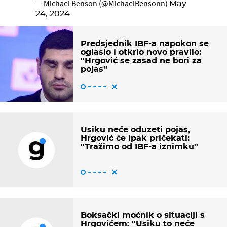
— Michael Benson (@MichaelBensonn)
May
24, 2024
Predsjednik IBF-a napokon se
oglasio i otkrio novo pravilo:
''Hrgović se zasad ne bori za
pojas''
Usiku neće oduzeti pojas,
Hrgović će ipak pričekati:
''Tražimo od IBF-a iznimku''
Boksački moćnik o situaciji s
Hrgovićem: ''Usiku to neće