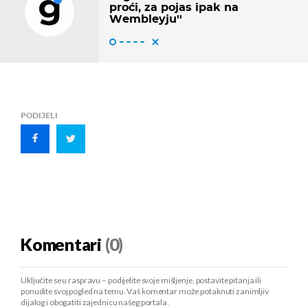
proći, za pojas ipak na
Wembleyju''
PODIJELI
Komentari
(0)
Uključite se u raspravu – podijelite svoje mišljenje, postavite pitanja ili
ponudite svoj pogled na temu. Vaš komentar može potaknuti zanimljiv
dijalog i obogatiti zajednicu našeg portala.