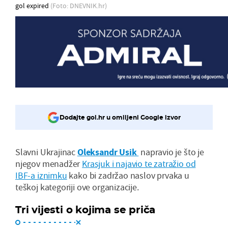
gol expired
(Foto: DNEVNIK.hr)
Dodajte gol.hr u omiljeni Google izvor
Slavni Ukrajinac
Oleksandr Usik
napravio je što je
njegov menadžer
Krasjuk i najavio te zatražio od
IBF-a iznimku
kako bi zadržao naslov prvaka u
teškoj kategoriji ove organizacije.
Tri vijesti o kojima se priča