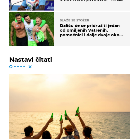
vam svima"
SLAŽE SE STOŽER
Daliću će se pridružiti jedan
od omiljenih Vatrenih,
pomoćnici i dalje dvoje oko
ponude
Nastavi čitati