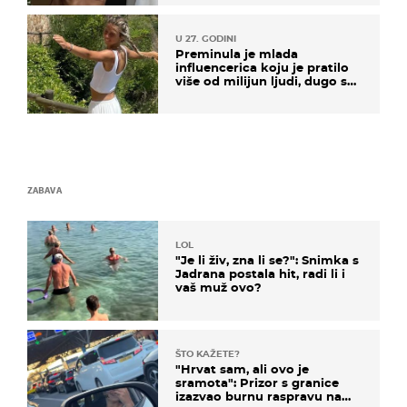
U 27. GODINI
Preminula je mlada
influencerica koju je pratilo
više od milijun ljudi, dugo se
borila s opakom bolešću
ZABAVA
LOL
"Je li živ, zna li se?": Snimka s
Jadrana postala hit, radi li i
vaš muž ovo?
ŠTO KAŽETE?
"Hrvat sam, ali ovo je
sramota": Prizor s granice
izazvao burnu raspravu na