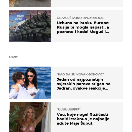
OBAVJEŠTAJNO UPOZORENJE
Uzbuna na istoku Europe:
Rusija bi mogla napasti, a
poznato i kada! Moguć i
kopneni upad u članicu
NATO-a
SHOW
"KAO DA SU NOVAK ĐOKOVIĆ"
Jedan od najpoznatijih
svjetskih parova stigao na
Jadran, ovakve reakcije
vjerojatno nisu očekivali
"UUUUUUFFFF"
Vau, koje noge! Ružičasti
badić istaknuo je najbolje
adute Maje Šuput