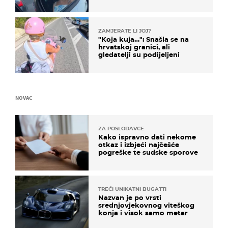
društvenim mrežama
ZAMJERATE LI JOJ?
"Koja kuja…": Snašla se na
hrvatskoj granici, ali
gledatelji su podijeljeni
NOVAC
ZA POSLODAVCE
Kako ispravno dati nekome
otkaz i izbjeći najčešće
pogreške te sudske sporove
TREĆI UNIKATNI BUGATTI
Nazvan je po vrsti
srednjovjekovnog viteškog
konja i visok samo metar