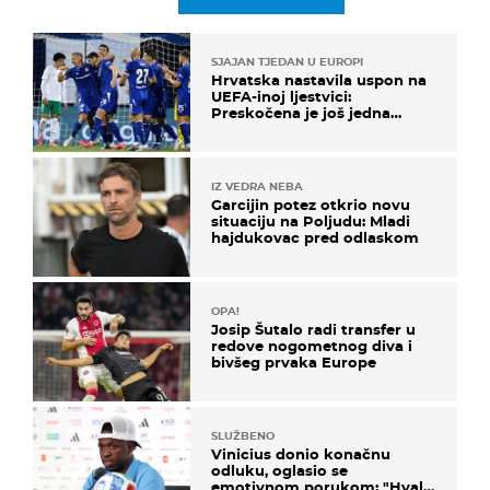
SJAJAN TJEDAN U EUROPI
Hrvatska nastavila uspon na
UEFA-inoj ljestvici:
Preskočena je još jedna
država
IZ VEDRA NEBA
Garcijin potez otkrio novu
situaciju na Poljudu: Mladi
hajdukovac pred odlaskom
OPA!
Josip Šutalo radi transfer u
redove nogometnog diva i
bivšeg prvaka Europe
SLUŽBENO
Vinicius donio konačnu
odluku, oglasio se
emotivnom porukom: "Hvala