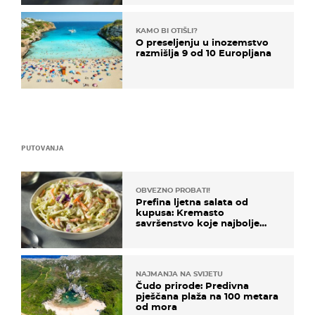
KAMO BI OTIŠLI?
O preseljenju u inozemstvo
razmišlja 9 od 10 Europljana
PUTOVANJA
OBVEZNO PROBATI!
Prefina ljetna salata od
kupusa: Kremasto
savršenstvo koje najbolje
paše uz pečeno meso
NAJMANJA NA SVIJETU
Čudo prirode: Predivna
pješčana plaža na 100 metara
od mora