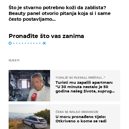
Što je stvarno potrebno koži da zablista?
Beauty panel otvorio pitanja koja si i same
često postavljamo...
Pronađite što vas zanima
VIJESTI
"I DALJE SU PLESALI, VRIŠTALI..."
Turisti mu zapalili apartman:
"U 30 minuta nestalo je 50
godina našeg života, supruga
i ja ne možemo oka sklopiti"
ČEKA SE NALAZ OBDUKCIJE
U moru pronađeno tijelo:
Otkriveno o kome se radi