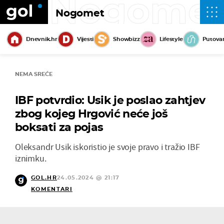
Nogome
Nogomet
Dnevnik.hr
Vijesti
Showbizz
Lifestyle
Putova
NEMA SREĆE
IBF potvrdio: Usik je poslao zahtjev
zbog kojeg Hrgović neće još
boksati za pojas
Oleksandr Usik iskoristio je svoje pravo i tražio IBF
iznimku.
GOL.HR
24.05.2024 @ 21:17
KOMENTARI