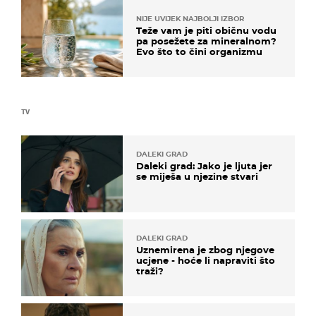
NIJE UVIJEK NAJBOLJI IZBOR
Teže vam je piti običnu vodu
pa posežete za mineralnom?
Evo što to čini organizmu
TV
DALEKI GRAD
Daleki grad: Jako je ljuta jer
se miješa u njezine stvari
DALEKI GRAD
Uznemirena je zbog njegove
ucjene - hoće li napraviti što
traži?