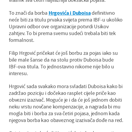
To znači da borba
Hrgovića i Duboisa
definitivno
neće biti za titulu prvaka svijeta prema IBF-u ukoliko
Upravni odbor ove organizacije potvrdi Usikov
zahtjev. To bi prema svemu sudeći trebala biti tek
formalnost.
Filip Hrgović pričekat će još borbu za pojas iako su
bile male šanse da na stolu protiv Duboisa bude
IBF-ova titula. To jednostavno nikome nije bilo u
interesu.
Hrgović sada svakako mora svladati Duboisa kako bi
zadržao poziciju i dočekao rasplet cijele priče kao
obvezni izazivač. Moguće je i da će još jednom dobiti
neku vrstu novčane kompenzacije, a nagrada bi mu
mogla biti i borba za sva četiri pojasa, jednom kada
njegova borba kao obaveznog izazivača dođe na red.