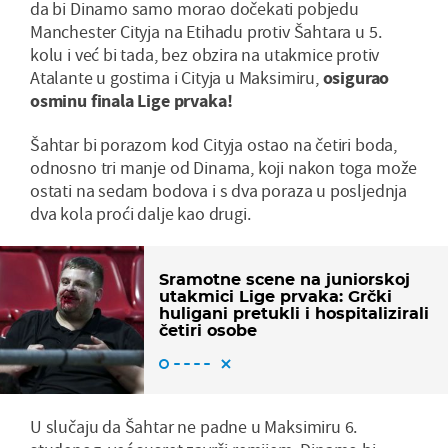
da bi Dinamo samo morao dočekati pobjedu
Manchester Cityja na Etihadu protiv Šahtara u 5.
kolu i već bi tada, bez obzira na utakmice protiv
Atalante u gostima i Cityja u Maksimiru,
osigurao
osminu finala Lige prvaka!
Šahtar bi porazom kod Cityja ostao na četiri boda,
odnosno tri manje od Dinama, koji nakon toga može
ostati na sedam bodova i s dva poraza u posljednja
dva kola proći dalje kao drugi.
Sramotne scene na juniorskoj
utakmici Lige prvaka: Grčki
huligani pretukli i hospitalizirali
četiri osobe
U slučaju da Šahtar ne padne u Maksimiru 6.