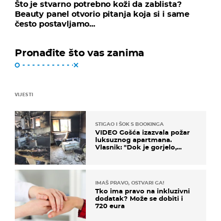
Što je stvarno potrebno koži da zablista?
Beauty panel otvorio pitanja koja si i same
često postavljamo...
Pronađite što vas zanima
VIJESTI
STIGAO I ŠOK S BOOKINGA
VIDEO Gošća izazvala požar
luksuznog apartmana.
Vlasnik: "Dok je gorjelo,
smijali su se, pili i pokazivali
mi srednji prst"
IMAŠ PRAVO, OSTVARI GA!
Tko ima pravo na inkluzivni
dodatak? Može se dobiti i
720 eura