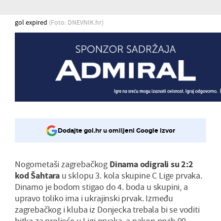
gol expired
(Foto: DNEVNIK.hr)
Dodajte gol.hr u omiljeni Google izvor
Nogometaši zagrebačkog
Dinama odigrali su 2:2
kod Šahtara
u sklopu 3. kola skupine C Lige prvaka.
Dinamo je bodom stigao do 4. boda u skupini, a
upravo toliko ima i ukrajinski prvak. Između
zagrebačkog i kluba iz Donjecka trebala bi se voditi
bitka za proljeće u Ligi prvaka, a nakon prvih 90