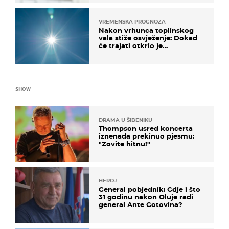
VREMENSKA PROGNOZA
Nakon vrhunca toplinskog
vala stiže osvježenje: Dokad
će trajati otkrio je
meteorolog
SHOW
DRAMA U ŠIBENIKU
Thompson usred koncerta
iznenada prekinuo pjesmu:
"Zovite hitnu!"
HEROJ
General pobjednik: Gdje i što
31 godinu nakon Oluje radi
general Ante Gotovina?