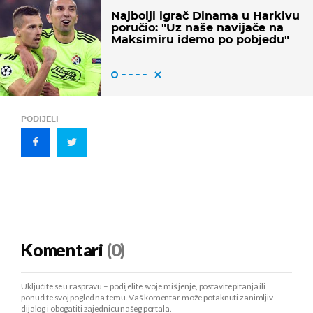
Najbolji igrač Dinama u Harkivu
poručio: "Uz naše navijače na
Maksimiru idemo po pobjedu"
PODIJELI
Komentari
(0)
Uključite se u raspravu – podijelite svoje mišljenje, postavite pitanja ili
ponudite svoj pogled na temu. Vaš komentar može potaknuti zanimljiv
dijalog i obogatiti zajednicu našeg portala.