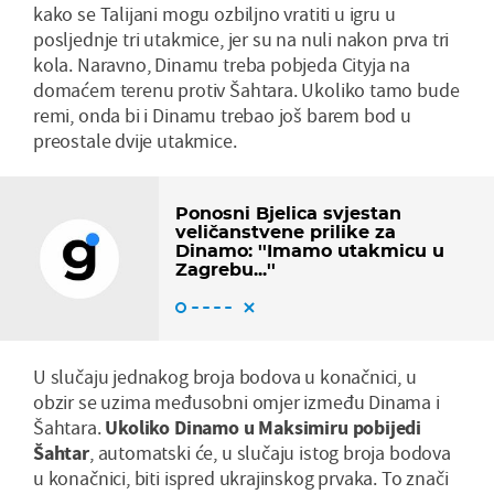
kako se Talijani mogu ozbiljno vratiti u igru u
posljednje tri utakmice, jer su na nuli nakon prva tri
kola. Naravno, Dinamu treba pobjeda Cityja na
domaćem terenu protiv Šahtara. Ukoliko tamo bude
remi, onda bi i Dinamu trebao još barem bod u
preostale dvije utakmice.
Ponosni Bjelica svjestan
veličanstvene prilike za
Dinamo: ''Imamo utakmicu u
Zagrebu...''
U slučaju jednakog broja bodova u konačnici, u
obzir se uzima međusobni omjer između Dinama i
Šahtara.
Ukoliko Dinamo u Maksimiru pobijedi
Šahtar
, automatski će, u slučaju istog broja bodova
u konačnici, biti ispred ukrajinskog prvaka. To znači