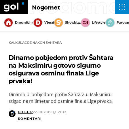
Nogome
Nogomet
Dnevnik.hr
Vijesti
Showbizz
Lifestyle
Putova
KALKULACIJE NAKON ŠAHTARA
Dinamo pobjedom protiv Šahtara
na Maksimiru gotovo sigurno
osigurava osminu finala Lige
prvaka!
Dinamo bi pobjedom protiv Šahtara u Maksimiru
stigao na milimetar od osmine finala Lige prvaka.
GOL.HR
22.10.2019 @ 21:12
KOMENTARI