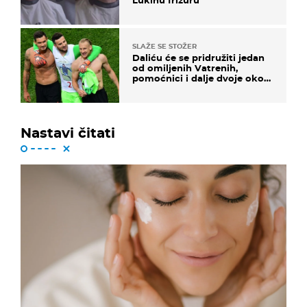
SLAŽE SE STOŽER
Daliću će se pridružiti jedan
od omiljenih Vatrenih,
pomoćnici i dalje dvoje oko
ponude
Nastavi čitati