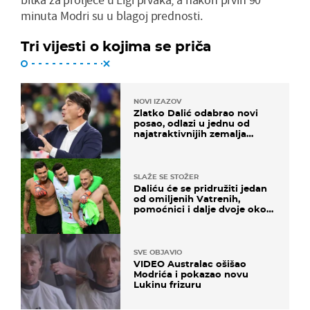
minuta Modri su u blagoj prednosti.
Tri vijesti o kojima se priča
NOVI IZAZOV
Zlatko Dalić odabrao novi
posao, odlazi u jednu od
najatraktivnijih zemalja
svijeta
SLAŽE SE STOŽER
Daliću će se pridružiti jedan
od omiljenih Vatrenih,
pomoćnici i dalje dvoje oko
ponude
SVE OBJAVIO
VIDEO Australac ošišao
Modrića i pokazao novu
Lukinu frizuru