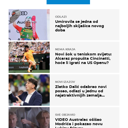
ODLAZI
Umirovila se jedna od
najboljih skijašica novog
doba
NEMA KRAJA
Novi šok u teniskom svijetu:
Alcaraz propušta Cincinatti,
hoće li igrati na US Openu?
NOVI IZAZOV
Zlatko Dalić odabrao novi
posao, odlazi u jednu od
najatraktivnijih zemalja
svijeta
SVE OBJAVIO
VIDEO Australac ošišao
Modrića i pokazao novu
Lukinu frizuru