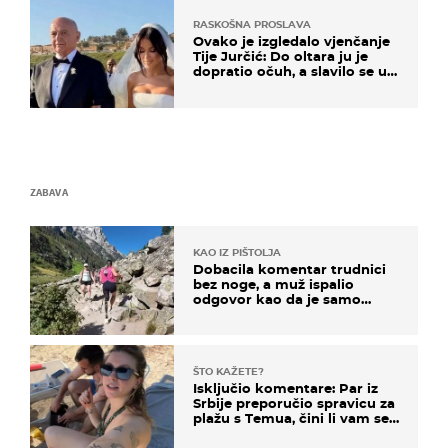
RASKOŠNA PROSLAVA
Ovako je izgledalo vjenčanje
Tije Jurčić: Do oltara ju je
dopratio očuh, a slavilo se uz
Olivera i Rozgu
ZABAVA
KAO IZ PIŠTOLJA
Dobacila komentar trudnici
bez noge, a muž ispalio
odgovor kao da je samo
čekao…
ŠTO KAŽETE?
Isključio komentare: Par iz
Srbije preporučio spravicu za
plažu s Temua, čini li vam se
ovo sigurnim?