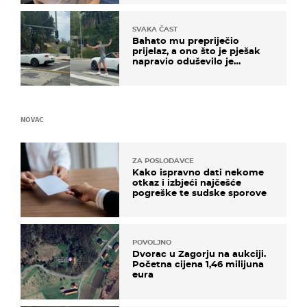
SVAKA ČAST
Bahato mu prepriječio
prijelaz, a ono što je pješak
napravio oduševilo je
društvene mreže
NOVAC
ZA POSLODAVCE
Kako ispravno dati nekome
otkaz i izbjeći najčešće
pogreške te sudske sporove
POVOLJNO
Dvorac u Zagorju na aukciji.
Početna cijena 1,46 milijuna
eura