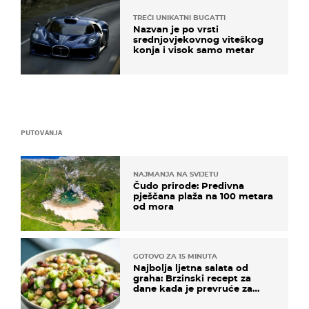
TREĆI UNIKATNI BUGATTI
Nazvan je po vrsti
srednjovjekovnog viteškog
konja i visok samo metar
PUTOVANJA
NAJMANJA NA SVIJETU
Čudo prirode: Predivna
pješčana plaža na 100 metara
od mora
GOTOVO ZA 15 MINUTA
Najbolja ljetna salata od
graha: Brzinski recept za
dane kada je prevruće za
kuhanje