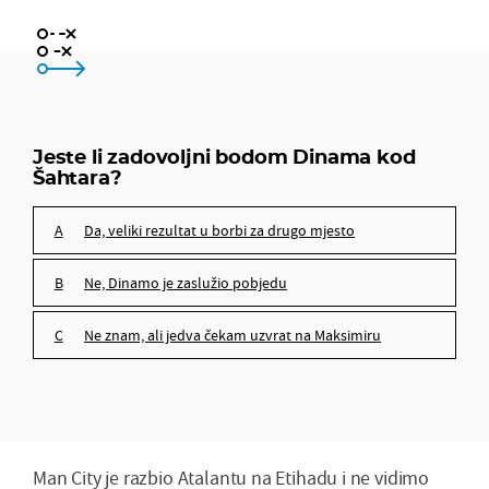
da, veliki rezultat u borbi za drugo mjesto
ne, Dinamo je zaslužio pobjedu
Jeste li zadovoljni bodom Dinama kod
Šahtara?
ne znam, ali jedva čekam uzvrat na Maksimiru
da, veliki rezultat u borbi za drugo mjesto
ne, Dinamo je zaslužio pobjedu
ne znam, ali jedva čekam uzvrat na Maksimiru
Man City je razbio Atalantu na Etihadu i ne vidimo