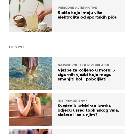
PRIRODNE ALTERNATIVE
5 pića koja imaju više
elektrolita od sportskih pića
LIFESTYLE
NAJSIGURNIJI OBLIK REKREACIJE
Vježbe za koljeno u moru: 5
sigurnih vježbi koje mogu
smanjiti bol i poboljšati
pokretljivost
(NE)PRIMJERENA?
Svećenik kritizirao kratku
odjeću usred toplinskog vala,
slažete li se s njim?