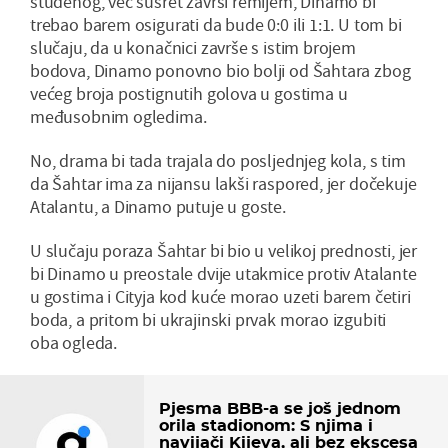
studenog, već susret završi remijem, Dinamo bi
trebao barem osigurati da bude 0:0 ili 1:1. U tom bi
slučaju, da u konačnici završe s istim brojem
bodova, Dinamo ponovno bio bolji od Šahtara zbog
većeg broja postignutih golova u gostima u
međusobnim ogledima.
No, drama bi tada trajala do posljednjeg kola, s tim
da Šahtar ima za nijansu lakši raspored, jer dočekuje
Atalantu, a Dinamo putuje u goste.
U slučaju poraza Šahtar bi bio u velikoj prednosti, jer
bi Dinamo u preostale dvije utakmice protiv Atalante
u gostima i Cityja kod kuće morao uzeti barem četiri
boda, a pritom bi ukrajinski prvak morao izgubiti
oba ogleda.
Pjesma BBB-a se još jednom
orila stadionom: S njima i
navijači Kijeva, ali bez ekscesa