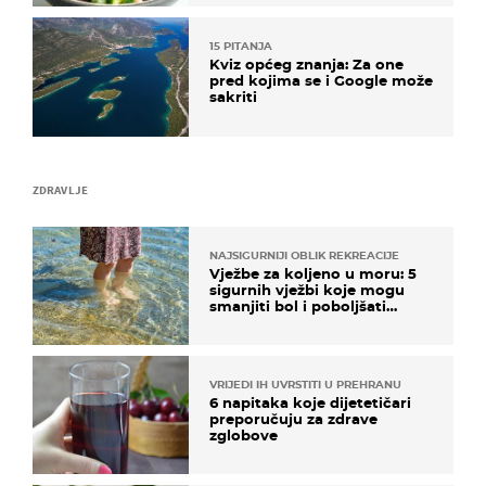
15 PITANJA
Kviz općeg znanja: Za one
pred kojima se i Google može
sakriti
ZDRAVLJE
NAJSIGURNIJI OBLIK REKREACIJE
Vježbe za koljeno u moru: 5
sigurnih vježbi koje mogu
smanjiti bol i poboljšati
pokretljivost
VRIJEDI IH UVRSTITI U PREHRANU
6 napitaka koje dijetetičari
preporučuju za zdrave
zglobove