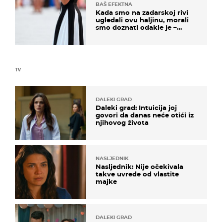
BAŠ EFEKTNA
Kada smo na zadarskoj rivi
ugledali ovu haljinu, morali
smo doznati odakle je –
košta samo 18 eura
TV
DALEKI GRAD
Daleki grad: Intuicija joj
govori da danas neće otići iz
njihovog života
NASLJEDNIK
Nasljednik: Nije očekivala
takve uvrede od vlastite
majke
DALEKI GRAD