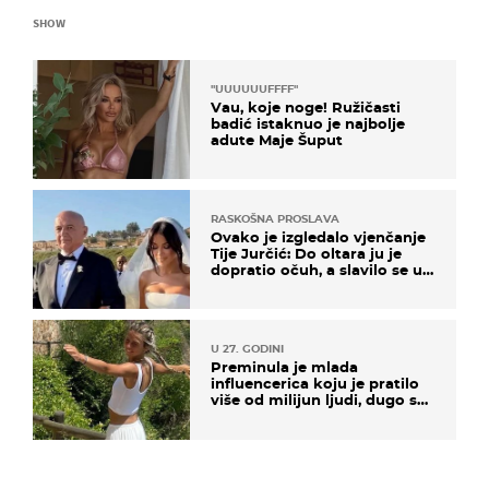
SHOW
"UUUUUUFFFF"
Vau, koje noge! Ružičasti
badić istaknuo je najbolje
adute Maje Šuput
RASKOŠNA PROSLAVA
Ovako je izgledalo vjenčanje
Tije Jurčić: Do oltara ju je
dopratio očuh, a slavilo se uz
Olivera i Rozgu
U 27. GODINI
Preminula je mlada
influencerica koju je pratilo
više od milijun ljudi, dugo se
borila s opakom bolesti