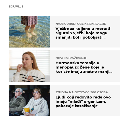
ZDRAVLJE
NAJSIGURNIJI OBLIK REKREACIJE
Vježbe za koljeno u moru: 5
sigurnih vježbi koje mogu
smanjiti bol i poboljšati
pokretljivost
NOVO ISTRAŽIVANJE
Hormonska terapija u
menopauzi: Žene koje je
koriste imaju znatno manji
rizik od ovoga
STUDIJA NA GOTOVO 1.900 OSOBA
Ljudi koji redovito rade ovo
imaju “mlađi” organizam,
pokazuje istraživanje