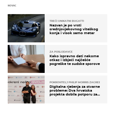
NOVAC
TREĆI UNIKATNI BUGATTI
Nazvan je po vrsti
srednjovjekovnog viteškog
konja i visok samo metar
ZA POSLODAVCE
Kako ispravno dati nekome
otkaz i izbjeći najčešće
pogreške te sudske sporove
POKROVITELJ PHILIP MORRIS ZAGREB
Digitalna rješenja za stvarne
probleme: Dva hrvatska
projekta dobila potporu za
razvoj