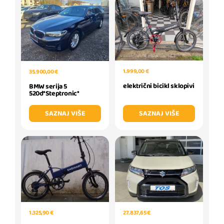
1.999,00 €
35.900,00 €
električni bicikl sklopivi
BMW serija 5
520d*Steptronic*
SAZNAJ VIŠE
SAZNAJ VIŠE
27.837,65 €
1.325,90 €