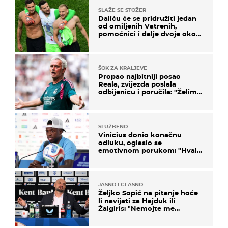
SLAŽE SE STOŽER
Daliću će se pridružiti jedan
od omiljenih Vatrenih,
pomoćnici i dalje dvoje oko
ponude
ŠOK ZA KRALJEVE
Propao najbitniji posao
Reala, zvijezda poslala
odbijenicu i poručila: "Želim
u Barcelonu"
SLUŽBENO
Vinicius donio konačnu
odluku, oglasio se
emotivnom porukom: "Hvala
vam svima"
JASNO I GLASNO
Željko Sopić na pitanje hoće
li navijati za Hajduk ili
Žalgiris: "Nemojte me
vrijeđati"