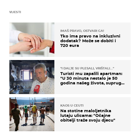
VIJESTI
IMAŠ PRAVO, OSTVARI GA!
Tko ima pravo na inkluzivni
dodatak? Može se dobiti i
720 eura
"I DALJE SU PLESALI, VRIŠTALI..."
Turisti mu zapalili apartman:
"U 30 minuta nestalo je 50
godina našeg života, supruga
i ja ne možemo oka sklopiti"
KAOS U CEUTI
Na stotine maloljetnika
lutaju ulicama: "Očajne
obitelji traže svoju djecu"