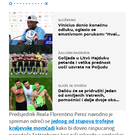
SLUŽBENO
Vinicius donio konačnu
odluku, oglasio se
emotivnom porukom: "Hvala
vam svima"
ŽALGIRIS RAZBIJEN
Golijada u Litvi: Hajduku
petarda i velika prednost
uoči uzvrata na Poljudu
SLAŽE SE STOŽER
Daliću će se pridružiti jedan
od omiljenih Vatrenih,
pomoćnici i dalje dvoje oko
ponude
Predsjednik Reala Florentino Perez navodno je
spreman odreći se
jednog od stupova trofejne
kraljevske momčadi
kako bi doveo raspucanog
napadača Tottenhama koji ruši rekorde u engleskoj