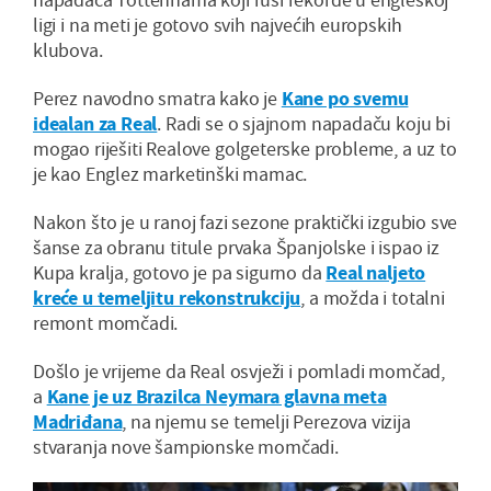
ligi i na meti je gotovo svih najvećih europskih
klubova.
Perez navodno smatra kako je
Kane po svemu
idealan za Real
. Radi se o sjajnom napadaču koju bi
mogao riješiti Realove golgeterske probleme, a uz to
je kao Englez marketinški mamac.
Nakon što je u ranoj fazi sezone praktički izgubio sve
šanse za obranu titule prvaka Španjolske i ispao iz
Kupa kralja, gotovo je pa sigurno da
Real naljeto
kreće u temeljitu rekonstrukciju
, a možda i totalni
remont momčadi.
Došlo je vrijeme da Real osvježi i pomladi momčad,
a
Kane je uz Brazilca Neymara glavna meta
Madriđana
, na njemu se temelji Perezova vizija
stvaranja nove šampionske momčadi.