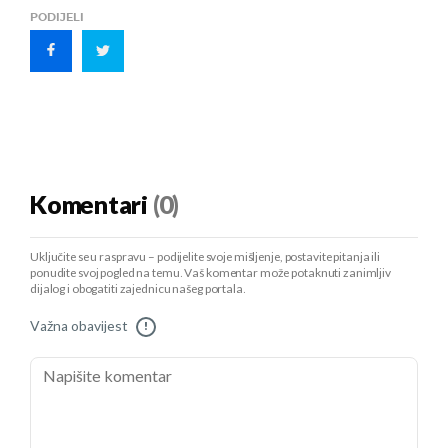
PODIJELI
Komentari
(0)
Uključite se u raspravu – podijelite svoje mišljenje, postavite pitanja ili
ponudite svoj pogled na temu. Vaš komentar može potaknuti zanimljiv
dijalog i obogatiti zajednicu našeg portala.
Važna obavijest
!