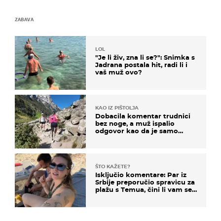
ZABAVA
LOL
"Je li živ, zna li se?": Snimka s
Jadrana postala hit, radi li i
vaš muž ovo?
KAO IZ PIŠTOLJA
Dobacila komentar trudnici
bez noge, a muž ispalio
odgovor kao da je samo
čekao…
ŠTO KAŽETE?
Isključio komentare: Par iz
Srbije preporučio spravicu za
plažu s Temua, čini li vam se
ovo sigurnim?