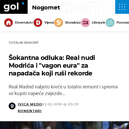
Nogome
Nogomet
Dnevnik.hr
Vijesti
Showbizz
Lifestyle
Putova
TOTALNI REMONT
Šokantna odluka: Real nudi
Modrića i "vagon eura" za
napadača koji ruši rekorde
Real Madrid naljeto kreće u totalni remont i sprema
se kupiti najveće zvijezde...
IVICA MEDO
02.02.2018 @ 09:29
KOMENTARI