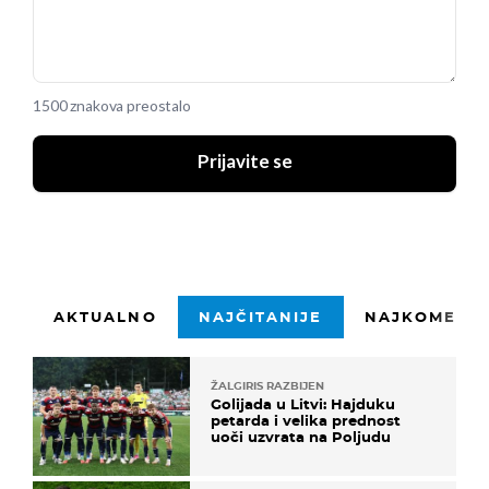
1500 znakova preostalo
Prijavite se
AKTUALNO
NAJČITANIJE
NAJKOMENTI
ŽALGIRIS RAZBIJEN
Golijada u Litvi: Hajduku
petarda i velika prednost
uoči uzvrata na Poljudu