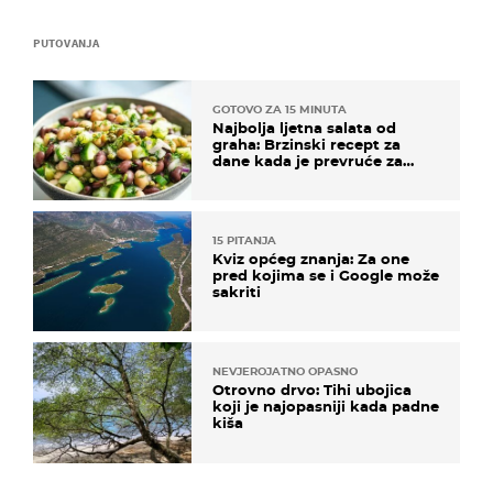
PUTOVANJA
GOTOVO ZA 15 MINUTA
Najbolja ljetna salata od
graha: Brzinski recept za
dane kada je prevruće za
kuhanje
15 PITANJA
Kviz općeg znanja: Za one
pred kojima se i Google može
sakriti
NEVJEROJATNO OPASNO
Otrovno drvo: Tihi ubojica
koji je najopasniji kada padne
kiša