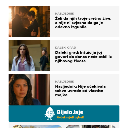
NASLJEDNIK
Želi da njih troje sretno žive,
a nije ni svjesna da ga je
odavno izgubila
DALEKI GRAD
Daleki grad: Intuicija joj
govori da danas neće otići iz
njihovog života
NASLJEDNIK
Nasljednik: Nije očekivala
takve uvrede od vlastite
majke