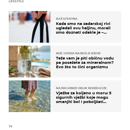
LIFESTYLE
BAŠ EFEKTNA
Kada smo na zadarskoj rivi
ugledali ovu haljinu, morali
smo doznati odakle je –
košta samo 18 eura
NIJE UVIJEK NAJBOLJI IZBOR
Teže vam je piti običnu vodu
pa posežete za mineralnom?
Evo što to čini organizmu
NAJSIGURNIJI OBLIK REKREACIJE
Vježbe za koljeno u moru: 5
sigurnih vježbi koje mogu
smanjiti bol i poboljšati
pokretljivost
TV