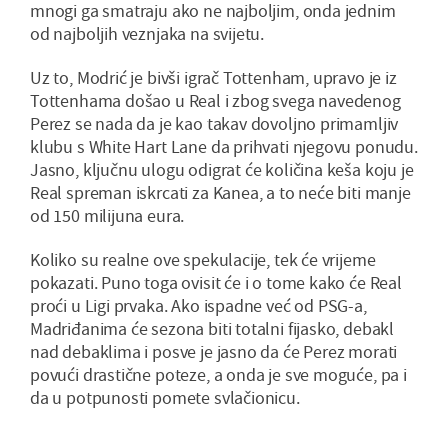
mnogi ga smatraju ako ne najboljim, onda jednim
od najboljih veznjaka na svijetu.
Uz to, Modrić je bivši igrač Tottenham, upravo je iz
Tottenhama došao u Real i zbog svega navedenog
Perez se nada da je kao takav dovoljno primamljiv
klubu s White Hart Lane da prihvati njegovu ponudu.
Jasno, ključnu ulogu odigrat će količina keša koju je
Real spreman iskrcati za Kanea, a to neće biti manje
od 150 milijuna eura.
Koliko su realne ove spekulacije, tek će vrijeme
pokazati. Puno toga ovisit će i o tome kako će Real
proći u Ligi prvaka. Ako ispadne već od PSG-a,
Madriđanima će sezona biti totalni fijasko, debakl
nad debaklima i posve je jasno da će Perez morati
povući drastične poteze, a onda je sve moguće, pa i
da u potpunosti pomete svlačionicu.