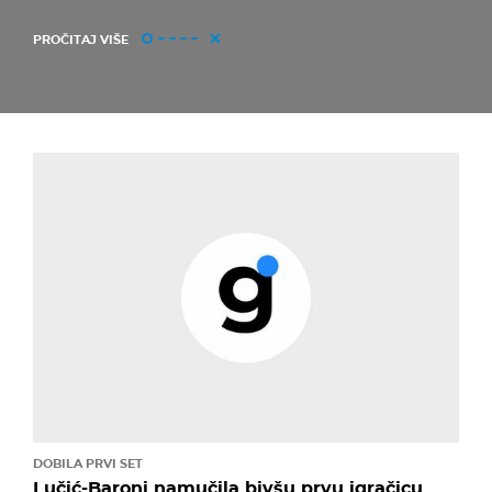
PROČITAJ VIŠE
DOBILA PRVI SET
Lučić-Baroni namučila bivšu prvu igračicu