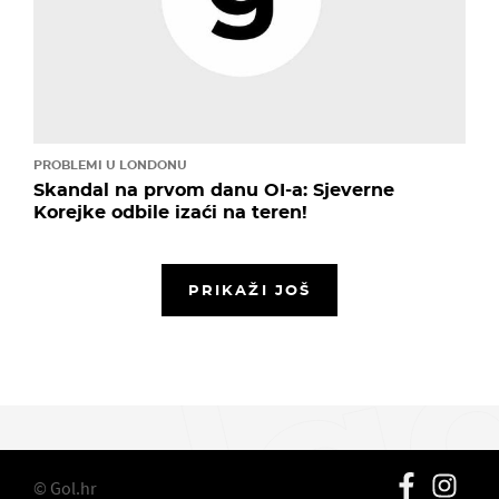
PROBLEMI U LONDONU
Skandal na prvom danu OI-a: Sjeverne
Korejke odbile izaći na teren!
PRIKAŽI JOŠ
© Gol.hr