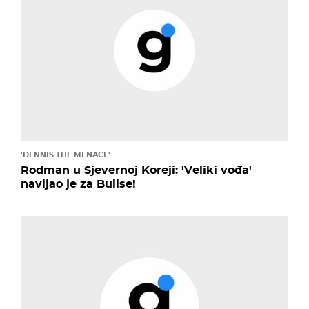
'DENNIS THE MENACE'
Rodman u Sjevernoj Koreji: 'Veliki vođa'
navijao je za Bullse!