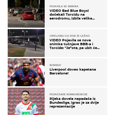
POJAVILA SE SNIMKA
VIDEO Bad Blue Boysi
dočekali Torcidu na
aerodromu, izbila velika
masovna tučnjava
CIPELARILI GA DOK JE LEŽAO
VIDEO Pojavila se nova
snimka tučnjave BBB-a i
Torcide: "Je*ote, pa ubit će
ga!"
BOMBA!
Liverpool doveo kapetana
Barcelone!
POJAČANJE KONKURENCIJE
Rijeka dovela napadača iz
Bundeslige, igrao je za dvije
reprezentacije