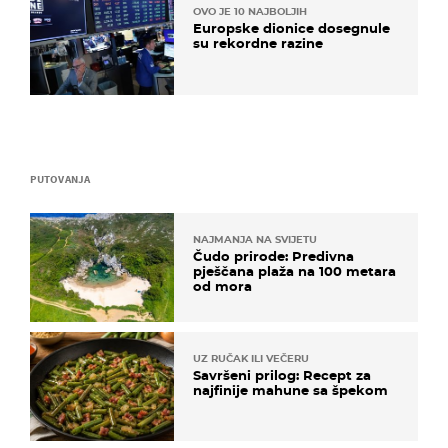
OVO JE 10 NAJBOLJIH
Europske dionice dosegnule
su rekordne razine
PUTOVANJA
NAJMANJA NA SVIJETU
Čudo prirode: Predivna
pješčana plaža na 100 metara
od mora
UZ RUČAK ILI VEČERU
Savršeni prilog: Recept za
najfinije mahune sa špekom