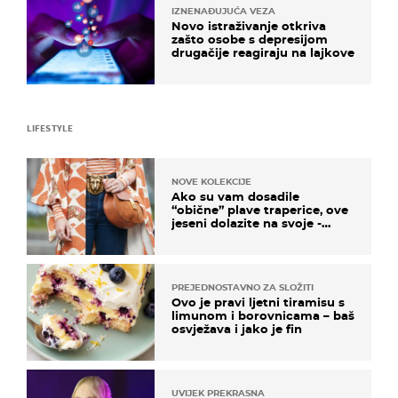
IZNENAĐUJUĆA VEZA
Novo istraživanje otkriva
zašto osobe s depresijom
drugačije reagiraju na lajkove
LIFESTYLE
NOVE KOLEKCIJE
Ako su vam dosadile
“obične” plave traperice, ove
jeseni dolazite na svoje -
izdvajamo 15 hit modela
PREJEDNOSTAVNO ZA SLOŽITI
Ovo je pravi ljetni tiramisu s
limunom i borovnicama – baš
osvježava i jako je fin
UVIJEK PREKRASNA