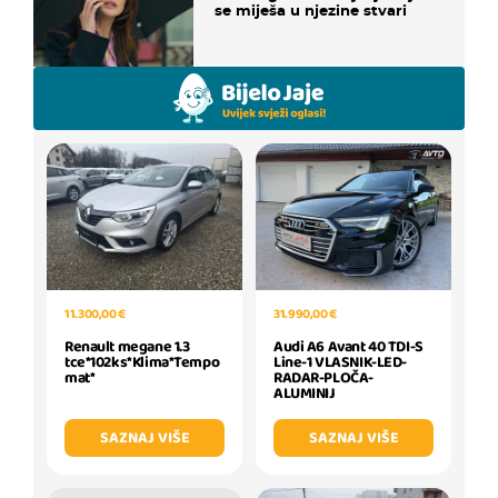
se miješa u njezine stvari
11.300,00 €
31.990,00 €
Renault megane 1.3
Audi A6 Avant 40 TDI-S
tce*102ks*Klima*Tempo
Line-1 VLASNIK-LED-
mat*
RADAR-PLOČA-
ALUMINIJ
SAZNAJ VIŠE
SAZNAJ VIŠE