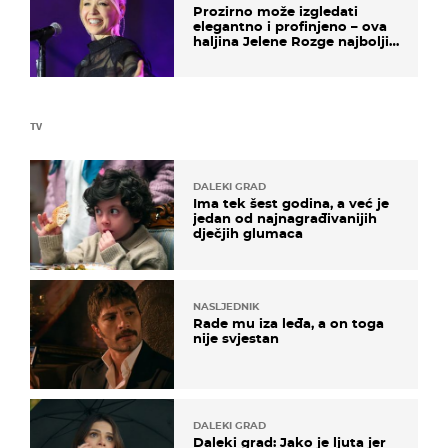
Prozirno može izgledati
elegantno i profinjeno – ova
haljina Jelene Rozge najbolji
je dokaz
TV
DALEKI GRAD
Ima tek šest godina, a već je
jedan od najnagrađivanijih
dječjih glumaca
NASLJEDNIK
Rade mu iza leđa, a on toga
nije svjestan
DALEKI GRAD
Daleki grad: Jako je ljuta jer