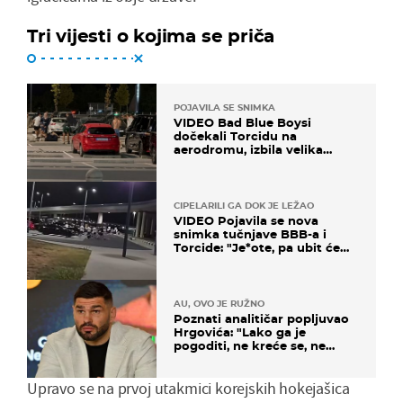
Tri vijesti o kojima se priča
POJAVILA SE SNIMKA
VIDEO Bad Blue Boysi
dočekali Torcidu na
aerodromu, izbila velika
masovna tučnjava
CIPELARILI GA DOK JE LEŽAO
VIDEO Pojavila se nova
snimka tučnjave BBB-a i
Torcide: "Je*ote, pa ubit će
ga!"
AU, OVO JE RUŽNO
Poznati analitičar popljuvao
Hrgovića: "Lako ga je
pogoditi, ne kreće se, ne
koristi noge..."
Upravo se na prvoj utakmici korejskih hokejašica