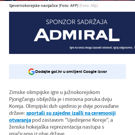
Sjevernokorejske navijačice (Foto: AFP)
(Foto: Afp)
Dodajte gol.hr u omiljeni Google izvor
Zimske olimpijske igre u južnokorejskom
Pjongčangu obilježila je i mirovna poruka dviju
Koreja. Olimpijski duh ujedinio je dvije posvađane
države:
sportaši su zajedno izašli na ceremoniji
otvaranja
pod zastavom ''Ujedinjene Koreje'', a
ženska hokejaška reprezentacija nastupa s
igračicama iz obje države.