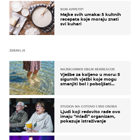
BON APPETIT!
Majke svih umaka: 5 kultnih
recepata koje moraju znati
svi kuhari
ZDRAVLJE
NAJSIGURNIJI OBLIK REKREACIJE
Vježbe za koljeno u moru: 5
sigurnih vježbi koje mogu
smanjiti bol i poboljšati
pokretljivost
STUDIJA NA GOTOVO 1.900 OSOBA
Ljudi koji redovito rade ovo
imaju “mlađi” organizam,
pokazuje istraživanje