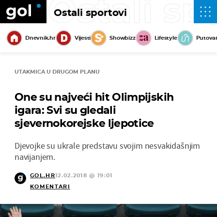
Ostali sp
Ostali sportovi
Dnevnik.hr
Vijesti
Showbizz
Lifestyle
Putova
UTAKMICA U DRUGOM PLANU
One su najveći hit Olimpijskih
igara: Svi su gledali
sjevernokorejske ljepotice
Djevojke su ukrale predstavu svojim nesvakidašnjim
navijanjem.
GOL.HR
12.02.2018 @ 19:01
KOMENTARI