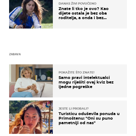
DANAS ŽIVI POVUČENO
Znate li tko je ovo? Kao
dijete ostala je bez oba
roditelja, a onda i bez
milijuna koje je trebala
naslijediti
ZABAVA
POKAŽITE ŠTO ZNATE!
Samo pravi intelektualci
mogu riješiti ovaj kviz bez
ijedne pogreške
JESTE LI PROBALI?
Turisticu oduševila ponuda u
Primoštenu: "Oni su puno
pametniji od nas"