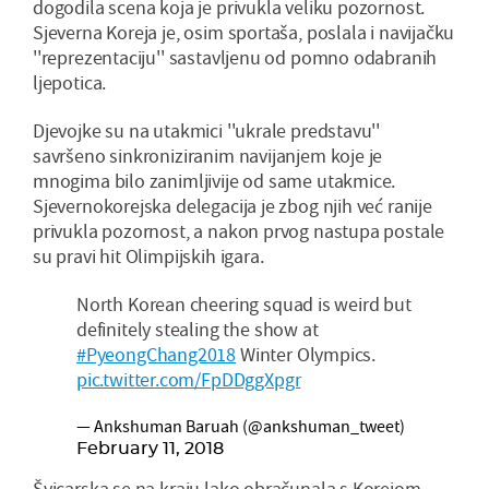
dogodila scena koja je privukla veliku pozornost.
Sjeverna Koreja je, osim sportaša, poslala i navijačku
''reprezentaciju'' sastavljenu od pomno odabranih
ljepotica.
Djevojke su na utakmici ''ukrale predstavu''
savršeno sinkroniziranim navijanjem koje je
mnogima bilo zanimljivije od same utakmice.
Sjevernokorejska delegacija je zbog njih već ranije
privukla pozornost, a nakon prvog nastupa postale
su pravi hit Olimpijskih igara.
North Korean cheering squad is weird but
definitely stealing the show at
#PyeongChang2018
Winter Olympics.
pic.twitter.com/FpDDggXpgr
— Ankshuman Baruah (@ankshuman_tweet)
February 11, 2018
Švicarska se na kraju lako obračunala s Korejom