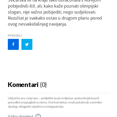
pobijedivši 8:0, ali, kako kaže poznati olimpijski
slogan, nije važno pobijediti, nego sudjelovati.
Rezultat je svakako ostao u drugom planu pored
ovog nesvakidašnjeg navijanja.
PODIJELI
Komentari
(0)
Uključite se u raspravu – podijelite svoje mišljenje, postavite pitanja ili
ponudite svoj pogled na temu. Vaš komentar može potaknuti zanimljiv
dijalog i obogatiti zajednicu našeg portala.
Važna obavijest
!