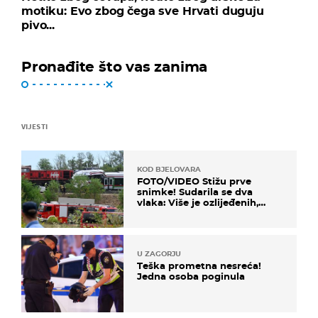
motiku: Evo zbog čega sve Hrvati duguju
pivo...
Pronađite što vas zanima
VIJESTI
KOD BJELOVARA
FOTO/VIDEO Stižu prve
snimke! Sudarila se dva
vlaka: Više je ozlijeđenih,
hitne službe na terenu
U ZAGORJU
Teška prometna nesreća!
Jedna osoba poginula