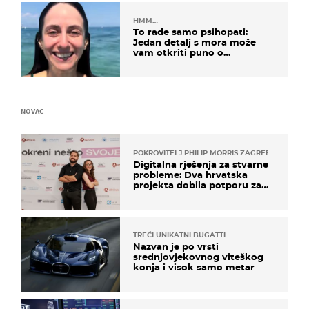
HMM…
To rade samo psihopati:
Jedan detalj s mora može
vam otkriti puno o
prijateljima
NOVAC
POKROVITELJ PHILIP MORRIS ZAGREB
Digitalna rješenja za stvarne
probleme: Dva hrvatska
projekta dobila potporu za
razvoj
TREĆI UNIKATNI BUGATTI
Nazvan je po vrsti
srednjovjekovnog viteškog
konja i visok samo metar