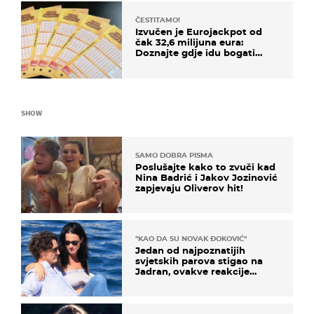
ČESTITAMO!
Izvučen je Eurojackpot od
čak 32,6 milijuna eura:
Doznajte gdje idu bogati
dobitci u Hrvatskoj
SHOW
SAMO DOBRA PISMA
Poslušajte kako to zvuči kad
Nina Badrić i Jakov Jozinović
zapjevaju Oliverov hit!
"KAO DA SU NOVAK ĐOKOVIĆ"
Jedan od najpoznatijih
svjetskih parova stigao na
Jadran, ovakve reakcije
vjerojatno nisu očekivali