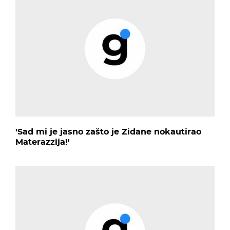
'Sad mi je jasno zašto je Zidane nokautirao
Materazzija!'