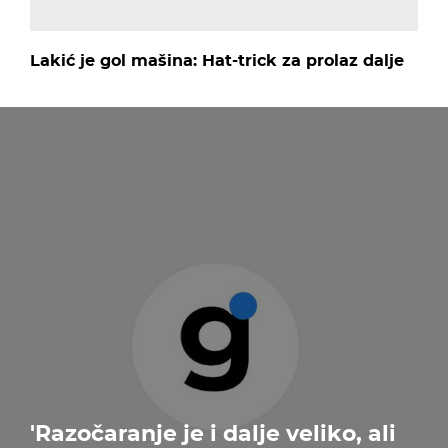
Lakić je gol mašina: Hat-trick za prolaz dalje
'Razočaranje je i dalje veliko, ali