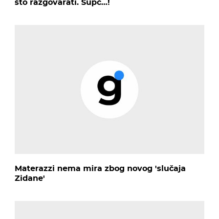
što razgovarati. Šupč…!
Materazzi nema mira zbog novog 'slučaja
Zidane'