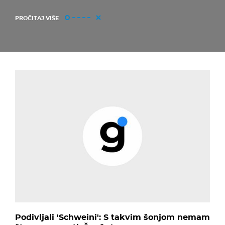
PROČITAJ VIŠE
Podivljali 'Schweini': S takvim šonjom nemam