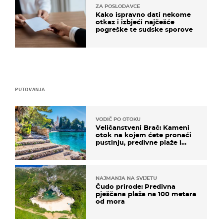
ZA POSLODAVCE
Kako ispravno dati nekome
otkaz i izbjeći najčešće
pogreške te sudske sporove
PUTOVANJA
VODIČ PO OTOKU
Veličanstveni Brač: Kameni
otok na kojem ćete pronaći
pustinju, predivne plaže i
uzbudljivu hranu
NAJMANJA NA SVIJETU
Čudo prirode: Predivna
pješčana plaža na 100 metara
od mora