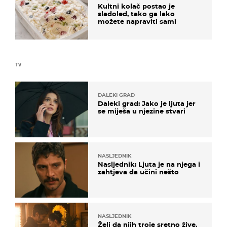
Kultni kolač postao je
sladoled, tako ga lako
možete napraviti sami
TV
DALEKI GRAD
Daleki grad: Jako je ljuta jer
se miješa u njezine stvari
NASLJEDNIK
Nasljednik: Ljuta je na njega i
zahtjeva da učini nešto
NASLJEDNIK
Želi da njih troje sretno žive,