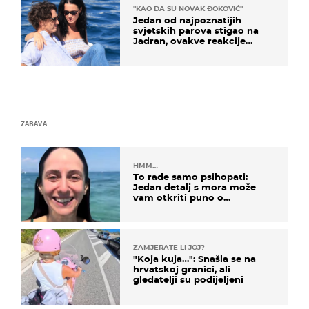
"KAO DA SU NOVAK ĐOKOVIĆ"
Jedan od najpoznatijih
svjetskih parova stigao na
Jadran, ovakve reakcije
vjerojatno nisu očekivali
ZABAVA
HMM…
To rade samo psihopati:
Jedan detalj s mora može
vam otkriti puno o
prijateljima
ZAMJERATE LI JOJ?
"Koja kuja…": Snašla se na
hrvatskoj granici, ali
gledatelji su podijeljeni