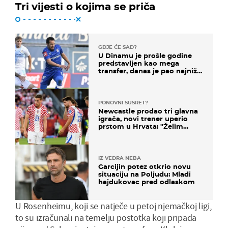
Tri vijesti o kojima se priča
GDJE ĆE SAD?
U Dinamu je prošle godine
predstavljen kao mega
transfer, danas je pao najniže
u karijeri
PONOVNI SUSRET?
Newcastle prodao tri glavna
igrača, novi trener uperio
prstom u Hrvata: "Želim
njega!"
IZ VEDRA NEBA
Garcijin potez otkrio novu
situaciju na Poljudu: Mladi
hajdukovac pred odlaskom
U Rosenheimu, koji se natječe u petoj njemačkoj ligi,
to su izračunali na temelju postotka koji pripada