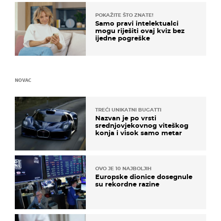
POKAŽITE ŠTO ZNATE!
Samo pravi intelektualci
mogu riješiti ovaj kviz bez
ijedne pogreške
NOVAC
TREĆI UNIKATNI BUGATTI
Nazvan je po vrsti
srednjovjekovnog viteškog
konja i visok samo metar
OVO JE 10 NAJBOLJIH
Europske dionice dosegnule
su rekordne razine