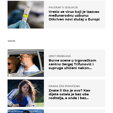
PACIJENT U IZOLACIJI
Vratio se virus koji je izazvao
međunarodnu uzbunu:
Otkriven novi slučaj u Europi
SHOW
OPET PROBLEMI
Burne scene u trgovačkom
centru: Sergej Trifunović i
supruga uhićeni nakon
svađe!
DANAS ŽIVI POVUČENO
Znate li tko je ovo? Kao
dijete ostala je bez oba
roditelja, a onda i bez
milijuna koje je trebala
naslijediti