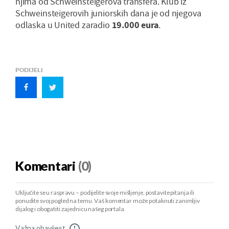
njima od Schweinsteigerova transfera. Klub iz
Schweinsteigerovih juniorskih dana je od njegova
odlaska u United zaradio
19.000 eura
.
PODIJELI
Komentari
(0)
Uključite se u raspravu – podijelite svoje mišljenje, postavite pitanja ili
ponudite svoj pogled na temu. Vaš komentar može potaknuti zanimljiv
dijalog i obogatiti zajednicu našeg portala.
Važna obavijest
!