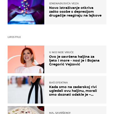
IZNENAĐUJUĆA VEZA
Novo istraživanje otkriva
zašto osobe s depresijom
drugačije reagiraju na lajkove
LIFESTYLE
U NOJ NIJE VRUĆE
Ovo je savršena haljina za
ljeto i more - nosi je i Bojana
Gregorić Vejzović
BAŠ EFEKTNA
Kada smo na zadarskoj rivi
ugledali ovu haljinu, morali
smo doznati odakle je –
košta samo 18 eura
MA, SAVRŠENO!