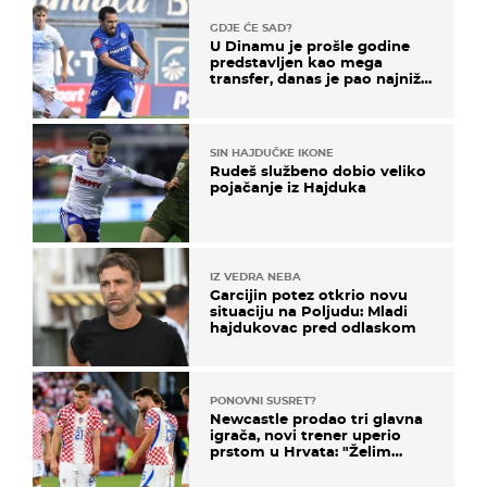
GDJE ĆE SAD?
U Dinamu je prošle godine
predstavljen kao mega
transfer, danas je pao najniže
u karijeri
SIN HAJDUČKE IKONE
Rudeš službeno dobio veliko
pojačanje iz Hajduka
IZ VEDRA NEBA
Garcijin potez otkrio novu
situaciju na Poljudu: Mladi
hajdukovac pred odlaskom
PONOVNI SUSRET?
Newcastle prodao tri glavna
igrača, novi trener uperio
prstom u Hrvata: "Želim
njega!"