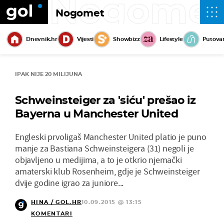
Nogome
Nogomet
Dnevnik.hr
Vijesti
Showbizz
Lifestyle
Putova
IPAK NIJE 20 MILIJUNA
Schweinsteiger za 'siću' prešao iz
Bayerna u Manchester United
Engleski prvoligaš Manchester United platio je puno
manje za Bastiana Schweinsteigera (31) negoli je
objavljeno u medijima, a to je otkrio njemački
amaterski klub Rosenheim, gdje je Schweinsteiger
dvije godine igrao za juniore...
HINA / GOL.HR
10.09.2015 @ 13:15
KOMENTARI