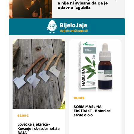
a nije ni svjesna da ga je
odavno izgubila
18,90 €
SORIA MASLINA
EKSTRAKT - Botanical
sante d.o.o.
65,00 €
Lovačka sjekirica -
Kovanje i obrada metala
BAJA