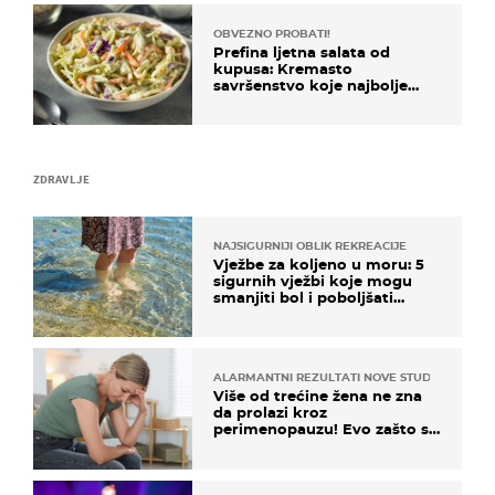
OBVEZNO PROBATI!
Prefina ljetna salata od
kupusa: Kremasto
savršenstvo koje najbolje
paše uz pečeno meso
ZDRAVLJE
NAJSIGURNIJI OBLIK REKREACIJE
Vježbe za koljeno u moru: 5
sigurnih vježbi koje mogu
smanjiti bol i poboljšati
pokretljivost
ALARMANTNI REZULTATI NOVE STUDIJE
Više od trećine žena ne zna
da prolazi kroz
perimenopauzu! Evo zašto su
simptomi toliko zbunjujući