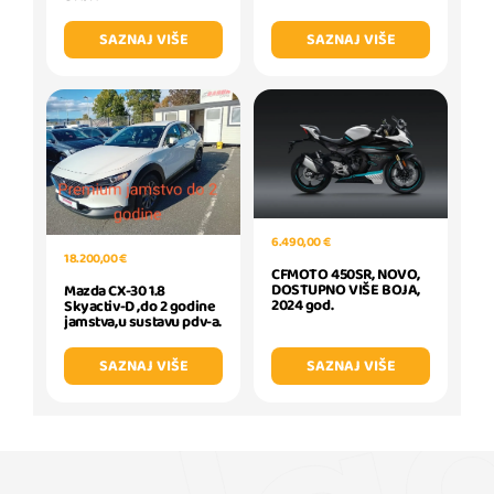
SAZNAJ VIŠE
SAZNAJ VIŠE
6.490,00 €
18.200,00 €
CFMOTO 450SR, NOVO,
DOSTUPNO VIŠE BOJA,
Mazda CX-30 1.8
2024 god.
Skyactiv-D ,do 2 godine
jamstva,u sustavu pdv-a.
SAZNAJ VIŠE
SAZNAJ VIŠE