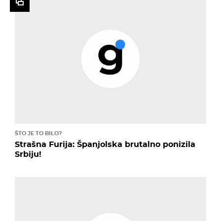
ŠTO JE TO BILO?
Strašna Furija: Španjolska brutalno ponizila
Srbiju!