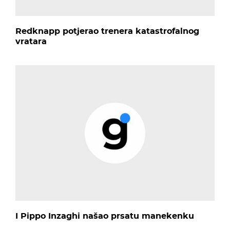
Redknapp potjerao trenera katastrofalnog
vratara
I Pippo Inzaghi našao prsatu manekenku